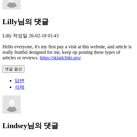
Lilly님의 댓글
Lilly
작성일
26-02-18 01:43
Hello everyone, it's my first pay a visit at this website, and article is
really fruitful designed for me, keep up posting these types of
articles or reviews.
https://skladchiki.pro/
댓글 옵션
답변
삭제
Lindsey님의 댓글