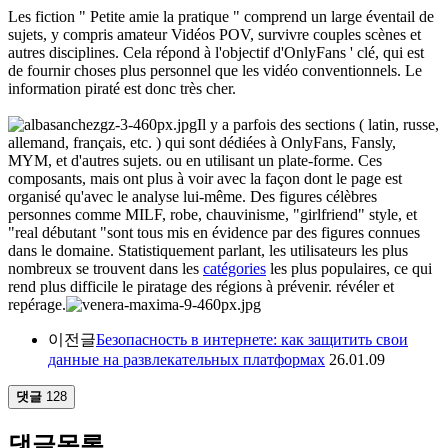
Les fiction " Petite amie la pratique " comprend un large éventail de
sujets, y compris amateur Vidéos POV, survivre couples scènes et
autres disciplines. Cela répond à l'objectif d'OnlyFans ' clé, qui est
de fournir choses plus personnel que les vidéo conventionnels. Le
information piraté est donc très cher.
Il y a parfois des sections ( latin, russe,
allemand, français, etc. ) qui sont dédiées à OnlyFans, Fansly,
MYM, et d'autres sujets. ou en utilisant un plate-forme. Ces
composants, mais ont plus à voir avec la façon dont le page est
organisé qu'avec le analyse lui-même. Des figures célèbres
personnes comme MILF, robe, chauvinisme, "girlfriend" style, et
"real débutant "sont tous mis en évidence par des figures connues
dans le domaine. Statistiquement parlant, les utilisateurs les plus
nombreux se trouvent dans les
catégories
les plus populaires, ce qui
rend plus difficile le piratage des régions à prévenir. révéler et
repérage.
이전글
Безопасность в интернете: как защитить свои
данные на развлекательных платформах
26.01.09
댓글
128
댓글목록