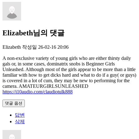
Elizabeth님의 댓글
Elizabeth
작성일
26-02-16 20:06
A non-exclusive variety of young girls who are either thirsty daily
gals or, in some cases, dominatrix snobs is Beginner Girls
Unleashed. Although most of the girls appear to be more than a little
familiar with how to get dicks hard and what to do if a guy( or guys)
is covered in a lot of cum, they may be new to performing for the
camera. AMATEURGIRLSUNLEASHED
https://i10audio.com/claudiotulk888
댓글 옵션
답변
삭제