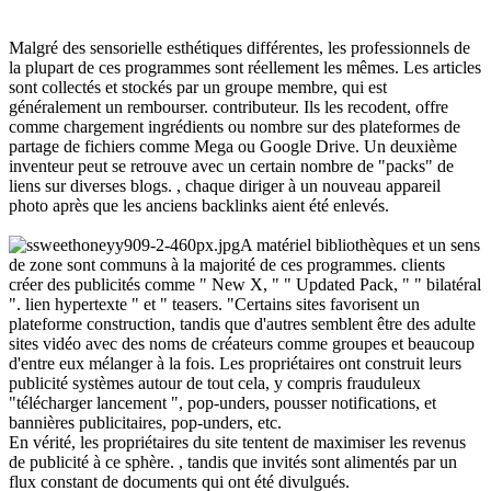
Malgré des sensorielle esthétiques différentes, les professionnels de
la plupart de ces programmes sont réellement les mêmes. Les articles
sont collectés et stockés par un groupe membre, qui est
généralement un rembourser. contributeur. Ils les recodent, offre
comme chargement ingrédients ou nombre sur des plateformes de
partage de fichiers comme Mega ou Google Drive. Un deuxième
inventeur peut se retrouve avec un certain nombre de "packs" de
liens sur diverses blogs. , chaque diriger à un nouveau appareil
photo après que les anciens backlinks aient été enlevés.
A matériel bibliothèques et un sens
de zone sont communs à la majorité de ces programmes. clients
créer des publicités comme " New X, " " Updated Pack, " " bilatéral
". lien hypertexte " et " teasers. "Certains sites favorisent un
plateforme construction, tandis que d'autres semblent être des adulte
sites vidéo avec des noms de créateurs comme groupes et beaucoup
d'entre eux mélanger à la fois. Les propriétaires ont construit leurs
publicité systèmes autour de tout cela, y compris frauduleux
"télécharger lancement ", pop-unders, pousser notifications, et
bannières publicitaires, pop-unders, etc.
En vérité, les propriétaires du site tentent de maximiser les revenus
de publicité à ce sphère. , tandis que invités sont alimentés par un
flux constant de documents qui ont été divulgués.