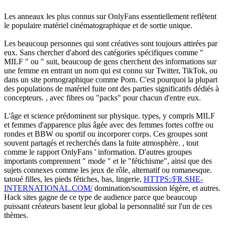
Les anneaux les plus connus sur OnlyFans essentiellement reflètent
le populaire matériel cinématographique et de sortie unique.
Les beaucoup personnes qui sont créatives sont toujours attirées par
eux. Sans chercher d'abord des catégories spécifiques comme "
MILF " ou " suit, beaucoup de gens cherchent des informations sur
une femme en entrant un nom qui est connu sur Twitter, TikTok, ou
dans un site pornographique comme Porn. C'est pourquoi la plupart
des populations de matériel fuite ont des parties significatifs dédiés à
concepteurs. , avec fibres ou "packs" pour chacun d'entre eux.
L'âge et science prédominent sur physique. types, y compris MILF
et femmes d'apparence plus âgée avec des femmes fortes coffre ou
rondes et BBW ou sportif ou incorporer corps. Ces groupes sont
souvent partagés et recherchés dans la fuite atmosphère. , tout
comme le rapport OnlyFans ' information. D'autres groupes
importants comprennent " mode " et le "fétichisme", ainsi que des
sujets connexes comme les jeux de rôle, alternatif ou romanesque.
tatoué filles, les pieds fétiches, bas, lingerie,
HTTPS:/FR.SHE-
INTERNATIONAL.COM/
domination/soumission légère, et autres.
Hack sites gagne de ce type de audience parce que beaucoup
puissant créateurs basent leur global la personnalité sur l'un de ces
thèmes.