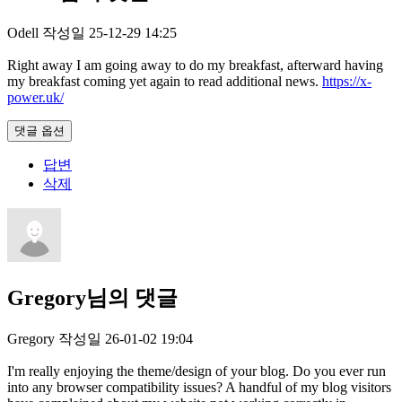
Odell
작성일
25-12-29 14:25
Right away I am going away to do my breakfast, afterward having
my breakfast coming yet again to read additional news.
https://x-
power.uk/
댓글 옵션
답변
삭제
Gregory님의 댓글
Gregory
작성일
26-01-02 19:04
I'm really enjoying the theme/design of your blog. Do you ever run
into any browser compatibility issues? A handful of my blog visitors