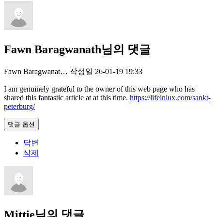
Fawn Baragwanath님의 댓글
Fawn Baragwanat…
작성일
26-01-19 19:33
I am genuinely grateful to the owner of this web page who has
shared this fantastic article at at this time.
https://lifeinlux.com/sankt-
peterburg/
댓글 옵션
답변
삭제
Mittie님의 댓글