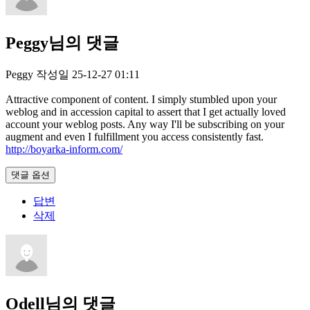
Peggy님의 댓글
Peggy
작성일
25-12-27 01:11
Attractive component of content. I simply stumbled upon your
weblog and in accession capital to assert that I get actually loved
account your weblog posts. Any way I'll be subscribing on your
augment and even I fulfillment you access consistently fast.
http://boyarka-inform.com/
댓글 옵션
답변
삭제
Odell님의 댓글