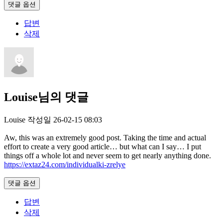
댓글 옵션
답변
삭제
Louise님의 댓글
Louise
작성일
26-02-15 08:03
Aw, this was an extremely good post. Taking the time and actual
effort to create a very good article… but what can I say… I put
things off a whole lot and never seem to get nearly anything done.
https://extaz24.com/individualki-zrelye
댓글 옵션
답변
삭제