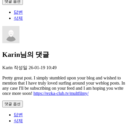
댓글 옵션
답변
삭제
Karin님의 댓글
Karin
작성일
26-01-19 10:49
Pretty great post. I simply stumbled upon your blog and wished to
mention that I have truly loved surfing around your weblog posts. In
any case I'll be subscribing on your feed and I am hoping you write
once more soon!
https://rezka-club.tv/multfilmy/
댓글 옵션
답변
삭제