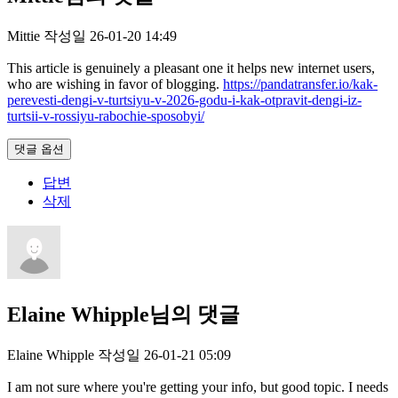
Mittie
작성일
26-01-20 14:49
This article is genuinely a pleasant one it helps new internet users,
who are wishing in favor of blogging.
https://pandatransfer.io/kak-
perevesti-dengi-v-turtsiyu-v-2026-godu-i-kak-otpravit-dengi-iz-
turtsii-v-rossiyu-rabochie-sposobyi/
댓글 옵션
답변
삭제
Elaine Whipple님의 댓글
Elaine Whipple
작성일
26-01-21 05:09
I am not sure where you're getting your info, but good topic. I needs