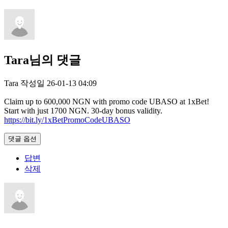
Tara님의 댓글
Tara
작성일
26-01-13 04:09
Claim up to 600,000 NGN with promo code UBASO at 1xBet!
Start with just 1700 NGN. 30-day bonus validity.
https://bit.ly/1xBetPromoCodeUBASO
댓글 옵션
답변
삭제