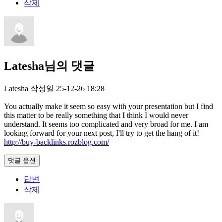
삭제
Latesha님의 댓글
Latesha
작성일
25-12-26 18:28
You actually make it seem so easy with your presentation but I find
this matter to be really something that I think I would never
understand. It seems too complicated and very broad for me. I am
looking forward for your next post, I'll try to get the hang of it!
http://buy-backlinks.rozblog.com/
댓글 옵션
답변
삭제