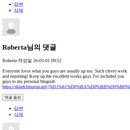
답변
삭제
Roberta님의 댓글
Roberta
작성일
26-03-01 09:52
Everyone loves what you guys are usually up too. Such clever work
and reporting! Keep up the excellent works guys I've included you
guys to my personal blogroll.
https://skladchinavip.net/;%D1%81%D0%BA%D0%B
댓글 옵션
답변
삭제