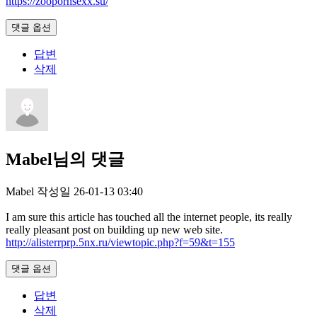
https://zoopornsexx.su/
댓글 옵션
답변
삭제
Mabel님의 댓글
Mabel
작성일
26-01-13 03:40
I am sure this article has touched all the internet people, its really
really pleasant post on building up new web site.
http://alisterrprp.5nx.ru/viewtopic.php?f=59&t=155
댓글 옵션
답변
삭제