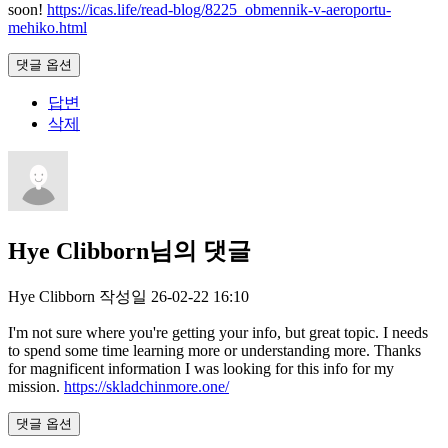
soon!
https://icas.life/read-blog/8225_obmennik-v-aeroportu-
mehiko.html
댓글 옵션
답변
삭제
Hye Clibborn님의 댓글
Hye Clibborn
작성일
26-02-22 16:10
I'm not sure where you're getting your info, but great topic. I needs
to spend some time learning more or understanding more. Thanks
for magnificent information I was looking for this info for my
mission.
https://skladchinmore.one/
댓글 옵션