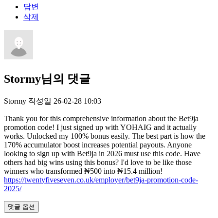
답변
삭제
Stormy님의 댓글
Stormy
작성일
26-02-28 10:03
Thank you for this comprehensive information about the Bet9ja
promotion code! I just signed up with YOHAIG and it actually
works. Unlocked my 100% bonus easily. The best part is how the
170% accumulator boost increases potential payouts. Anyone
looking to sign up with Bet9ja in 2026 must use this code. Have
others had big wins using this bonus? I'd love to be like those
winners who transformed ₦500 into ₦15.4 million!
https://twentyfiveseven.co.uk/employer/bet9ja-promotion-code-
2025/
댓글 옵션