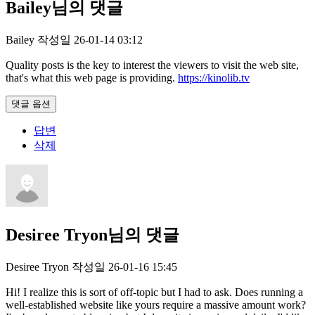
Bailey님의 댓글
Bailey
작성일
26-01-14 03:12
Quality posts is the key to interest the viewers to visit the web site,
that's what this web page is providing.
https://kinolib.tv
댓글 옵션
답변
삭제
Desiree Tryon님의 댓글
Desiree Tryon
작성일
26-01-16 15:45
Hi! I realize this is sort of off-topic but I had to ask. Does running a
well-established website like yours require a massive amount work?