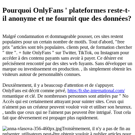
Pourquoi OnlyFans ' plateformes reste-t-
il anonyme et ne fournit que des données?
Malgré condamnation et dommageable pousser, ces sites restent
populaires pour un certain nombre de motifs. Tout d'abord, "free
prix "articles sont très populaires. clients peut, de formation chercher
" titre ". + fuite OnlyFans " sur Twitter, TikTok, ou Instagram pour
accéder à des contenu payants sans avoir à payer. Ce désirer est
précisément rencontré par des sites web fuyants. Sans développer un
marque ou investissement en production. , ils simplement obtenir les
visiteurs autour de personnalités connues.
Deuxièmement, il y a beaucoup d'attention et de s'appuyer.
OnlyFans est décrit comme privé,
https:/fr.she-international.com/
romantique et clé. De nombreuses personnes sont attirées par " No
Accès qui est certainement attrayant pour suinter sites. Ceux qui
n'aiment pas un créateur peuvent vouloir voir et utiliser son heureux.
, tandis que ceux qui ne l'aiment pas peuvent être intrigué. Tout cela
fait que déversement est propager plus rapidement.
Troisièmement, il n'y a pas de fin au
présenter. utilisateurs peut-être obtenir vouloir à publier articles pour