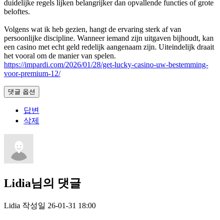
duidelijke regels lijken belangrijker dan opvallende functies of grote
beloftes.
Volgens wat ik heb gezien, hangt de ervaring sterk af van
persoonlijke discipline. Wanneer iemand zijn uitgaven bijhoudt, kan
een casino met echt geld redelijk aangenaam zijn. Uiteindelijk draait
het vooral om de manier van spelen.
https://impardi.com/2026/01/28/get-lucky-casino-uw-bestemming-
voor-premium-12/
댓글 옵션
답변
삭제
Lidia님의 댓글
Lidia
작성일
26-01-31 18:00