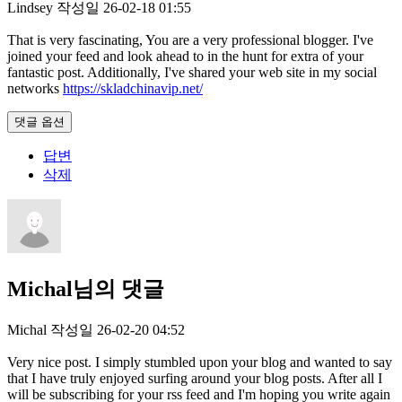
Lindsey
작성일
26-02-18 01:55
That is very fascinating, You are a very professional blogger. I've
joined your feed and look ahead to in the hunt for extra of your
fantastic post. Additionally, I've shared your web site in my social
networks
https://skladchinavip.net/
댓글 옵션
답변
삭제
Michal님의 댓글
Michal
작성일
26-02-20 04:52
Very nice post. I simply stumbled upon your blog and wanted to say
that I have truly enjoyed surfing around your blog posts. After all I
will be subscribing for your rss feed and I'm hoping you write again