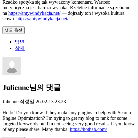
Rzadko spotyka się tak wyważony komentarz. Wartość
merytoryczna jest bardzo wysoka. Rzetelne informacje są zebrane
na
https://antywindykacja.net/
— dojrzały ton i wysoka kultura
słowa.
https://antywindykacja.net/
댓글 옵션
답변
삭제
Julienne님의 댓글
Julienne
작성일
26-02-13 23:23
Hello! Do you know if they make any plugins to help with Search
Engine Optimization? I'm trying to get my blog to rank for some
targeted keywords but I'm not seeing very good results. If you know
of any please share. Many thanks!
https://hothab.com/