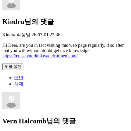
Kindra님의 댓글
Kindra
작성일
26-03-01 22:36
Hi Dear, are you in fact visiting this web page regularly, if so after
that you will without doubt get nice knowledge.
https://rentscooterinplayadelcarmen.com/
댓글 옵션
답변
삭제
Vern Halcomb님의 댓글