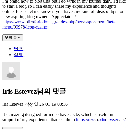
I'm brand new to blogging but I do write in my journal daily. I'd like
to start a blog so I can easily share my experience and thoughts
online. Please let me know if you have any kind of ideas or tips for
new aspiring blog owners. Appreciate it!
https://www.pliroforiodotis.gr/index.php/news/spor-menu/bet-
menu/99978-leon-casino
댓글 옵션
답변
삭제
Iris Estevez님의 댓글
Iris Estevez
작성일
26-01-19 08:16
It's amazing designed for me to have a site, which is useful in
support of my experience. thanks admin
https://rezka-kino.tv/serials/