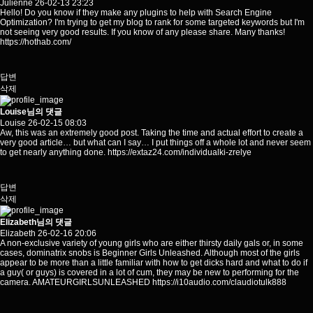
Julienne
26-02-13 23:23
Hello! Do you know if they make any plugins to help with Search Engine
Optimization? I'm trying to get my blog to rank for some targeted keywords but I'm
not seeing very good results. If you know of any please share. Many thanks!
https://hothab.com/
답변
삭제
Louise님의 댓글
Louise
26-02-15 08:03
Aw, this was an extremely good post. Taking the time and actual effort to create a
very good article… but what can I say… I put things off a whole lot and never seem
to get nearly anything done.
https://extaz24.com/individualki-zrelye
답변
삭제
Elizabeth님의 댓글
Elizabeth
26-02-16 20:06
A non-exclusive variety of young girls who are either thirsty daily gals or, in some
cases, dominatrix snobs is Beginner Girls Unleashed. Although most of the girls
appear to be more than a little familiar with how to get dicks hard and what to do if
a guy( or guys) is covered in a lot of cum, they may be new to performing for the
camera. AMATEURGIRLSUNLEASHED
https://i10audio.com/claudiotulk888