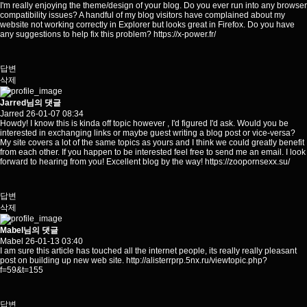
I'm really enjoying the theme/design of your blog. Do you ever run into any browser
compatibility issues? A handful of my blog visitors have complained about my
website not working correctly in Explorer but looks great in Firefox. Do you have
any suggestions to help fix this problem?
https://x-power.fr/
답변
삭제
Jarred님의 댓글
Jarred
26-01-07 08:34
Howdy! I know this is kinda off topic however , I'd figured I'd ask. Would you be
interested in exchanging links or maybe guest writing a blog post or vice-versa?
My site covers a lot of the same topics as yours and I think we could greatly benefit
from each other. If you happen to be interested feel free to send me an email. I look
forward to hearing from you! Excellent blog by the way!
https://zoopornsexx.su/
답변
삭제
Mabel님의 댓글
Mabel
26-01-13 03:40
I am sure this article has touched all the internet people, its really really pleasant
post on building up new web site.
http://alisterrprp.5nx.ru/viewtopic.php?
f=59&t=155
답변