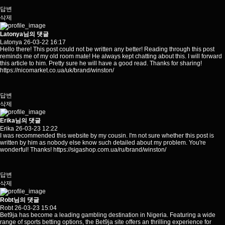
답변
삭제
Latonya님의 댓글
Latonya
26-03-22 16:17
Hello there! This post could not be written any better! Reading through this post
reminds me of my old room mate! He always kept chatting about this. I will forward
this article to him. Pretty sure he will have a good read. Thanks for sharing!
https://nicomarket.co.ua/uk/brand/winston/
답변
삭제
Erika님의 댓글
Erika
26-03-23 12:22
I was recommended this website by my cousin. I'm not sure whether this post is
written by him as nobody else know such detailed about my problem. You're
wonderful! Thanks!
https://sigashop.com.ua/ru/brand/winston/
답변
삭제
Robt님의 댓글
Robt
26-03-23 15:04
Bet9ja has become a leading gambling destination in Nigeria. Featuring a wide
range of sports betting options, the Bet9ja site offers an thrilling experience for