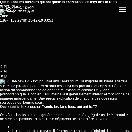
Quels sont les facteurs qui ont guidé la croissance d'OnlyFans la reco…
페이지 정보
Zane
136건
137,974회
25-12-19 03:52
수정
삭제
본문
OnlyFans Leaks fournit la majorité du travail effectué
sur le site piratage pages web pour les OnlyFans payants concepts musées. En
raison du reconnaissance de abonné fournisseurs comme OnlyFans,
pornographique le contenu sur Internet est généralement interdit et fonctionne de
manière indépendante. Une précis explication de chacune des questions
soulevées est
fournie
sous.
Que signifie l'expression "seuls les fans lieux qui ont fui"?
OnlyFans Leaks sont des généralement non autorisé agrégateurs de étonnant et
de services payants articles. Ils se déplacent de la manière suivante :
Ils republient des œuvres littéraires originales qui n'étaient disponibles que