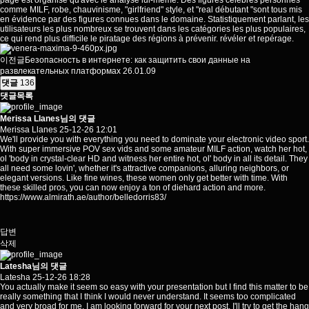
page est organisé qu'avec le analyse lui-même. Des figures célèbres personnes
comme MILF, robe, chauvinisme, "girlfriend" style, et "real débutant "sont tous mis
en évidence par des figures connues dans le domaine. Statistiquement parlant, les
utilisateurs les plus nombreux se trouvent dans les
catégories
les plus populaires,
ce qui rend plus difficile le piratage des régions à prévenir. révéler et repérage.
이전글
Безопасность в интернете: как защитить свои данные на
развлекательных платформах
26.01.09
댓글
136
댓글목록
Merissa Llanes님의 댓글
Merissa Llanes
25-12-26 12:01
We'll provide you with everything you need to dominate your electronic video sport.
With super immersive POV sex vids and some amateur MILF action, watch her hot,
ol 'body in crystal-clear HD and witness her entire hot, ol' body in all its detail. They
all need some lovin', whether it's attractive companions, alluring neighbors, or
elegant versions. Like fine wines, these women only get better with time. With
these skilled pros, you can now enjoy a ton of diehard action and more.
https://www.almirath.ae/author/belledorris83/
답변
삭제
Latesha님의 댓글
Latesha
25-12-26 18:28
You actually make it seem so easy with your presentation but I find this matter to be
really something that I think I would never understand. It seems too complicated
and very broad for me. I am looking forward for your next post, I'll try to get the hang