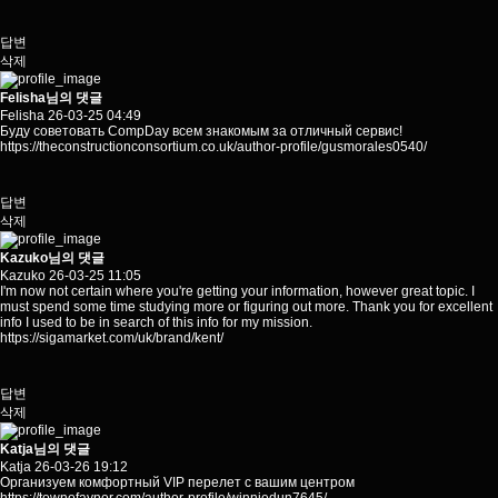
답변
삭제
Felisha님의 댓글
Felisha
26-03-25 04:49
Буду советовать CompDay всем знакомым за отличный сервис!
https://theconstructionconsortium.co.uk/author-profile/gusmorales0540/
답변
삭제
Kazuko님의 댓글
Kazuko
26-03-25 11:05
I'm now not certain where you're getting your information, however great topic. I
must spend some time studying more or figuring out more. Thank you for excellent
info I used to be in search of this info for my mission.
https://sigamarket.com/uk/brand/kent/
답변
삭제
Katja님의 댓글
Katja
26-03-26 19:12
Организуем комфортный VIP перелет с вашим центром