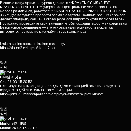
В списке популярных ресурсов даркнета **KRAKEN ССЫЛКА ТОР
KRAKENDARKNET TOP** удерживает центральное место. Для тех, кто
желает развлечься, работает **KRAKEN CASINO ЗЕРКАЛО KRAKEN CASINO
XYZ**, где получится провести время с азартом. Наличие разных сервисов
делает площадку лучшей в своем роде для широкого круга пользователей.
Постоянно проверяйте свои закладки, чтобы сохранить доступ к средствам.
Безопасное соединение — это основа вашей активности в скрытом
интернете, поэтому не расслабляйтесь каждый раз.
kraken casino зеркало kraken casino xyz
https://slo-on2.cc
https://slo-on2.cc/
답변
삭제
Chu님의 댓글
Chu
26-03-15 20:52
Планирую купить кондиционер для дома с функцией очистки воздуха. В
городе это действительно полезная опция.
https://jobs.kulimhitechpark.com/employer/atmosfera-profi-klimat/
답변
삭제
Marlon님의 댓글
Marlon
26-03-15 22:10