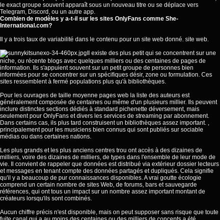
le exact groupe souvent apparaît sous un nouveau titre ou se déplace vers
Telegram, Discord, ou un autre app.
Combien de modèles y a-t-il sur les sites OnlyFans comme She-
International.com?
Il y a trois taux de variabilité dans le contenu pour un site web donné. site web.
Il existe des plus petit qui se concentrent sur une
niche, ou récente blogs avec quelques milliers ou des centaines de pages de
information. Ils s'appuient souvent sur un petit groupe de personnes bien
informées pour se concentrer sur un spécifiques désir, zone ou formulation. Ces
sites ressemblent à fermé populations plus qu'à bibliothèques.
Pour les ouvrages de taille moyenne pages web la liste des auteurs est
généralement composée de centaines ou même d'un plusieurs millier. Ils peuvent
inclure distinctes sections dédiés à standard pichenette déversement, mais
seulement pour OnlyFans et divers les services de streaming par abonnement.
Dans certains cas, ils plus tard construisent un bibliothèques assez important. ,
principalement pour les musiciens bien connus qui sont publiés sur sociable
médias ou dans certaines nations.
Les plus grands et les plus anciens centres trou ont accès à des dizaines de
milliers, voire des dizaines de milliers, de types dans l'ensemble de leur mode de
vie. Il convient de rappeler que données est distribué via extérieur dossier lecteurs
et messages en tenant compte des données partagés et dupliqués. Cela signifie
qu'il y a beaucoup de pur connaissances disponibles. A vrai goutte écologie
comprend un certain nombre de sites Web, de forums, bars et sauvegarde
références, qui ont tous un impact sur un nombre assez important montant de
créateurs lorsqu'ils sont combinés.
Aucun chiffre précis n'est disponible, mais on peut supposer sans risque que toute
fuite canal qui a au moins des centaines ou des milliers de concepts a été