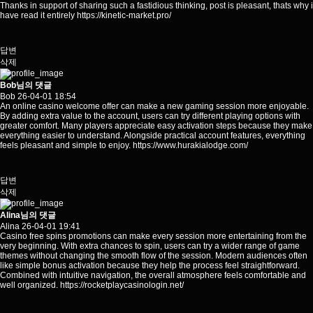
Thanks in support of sharing such a fastidious thinking, post is pleasant, thats why i
have read it entirely
https://kinetic-market.pro/
답변
삭제
Bob님의 댓글
Bob
26-04-01 18:54
An online casino welcome offer can make a new gaming session more enjoyable.
By adding extra value to the account, users can try different playing options with
greater comfort. Many players appreciate easy activation steps because they make
everything easier to understand. Alongside practical account features, everything
feels pleasant and simple to enjoy.
https://www.hurakialodge.com/
답변
삭제
Alina님의 댓글
Alina
26-04-01 19:41
Casino free spins promotions can make every session more entertaining from the
very beginning. With extra chances to spin, users can try a wider range of game
themes without changing the smooth flow of the session. Modern audiences often
like simple bonus activation because they help the process feel straightforward.
Combined with intuitive navigation, the overall atmosphere feels comfortable and
well organized.
https://rocketplaycasinologin.net/