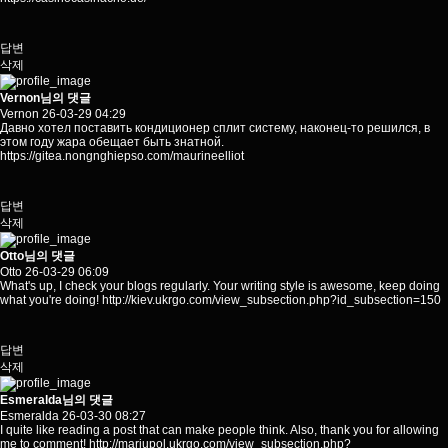
답변
삭제
Vernon님의 댓글
Vernon
26-03-29 04:29
Давно хотел поставить кондиционер сплит систему, наконец-то решился, в
этом году жара обещает быть знатной.
https://gitea.nongnghiepso.com/maurineelliot
답변
삭제
Otto님의 댓글
Otto
26-03-29 06:09
What's up, I check your blogs regularly. Your writing style is awesome, keep doing
what you're doing!
http://kiev.ukrgo.com/view_subsection.php?id_subsection=150
답변
삭제
Esmeralda님의 댓글
Esmeralda
26-03-30 08:27
I quite like reading a post that can make people think. Also, thank you for allowing
me to comment!
http://mariupol.ukrgo.com/view_subsection.php?