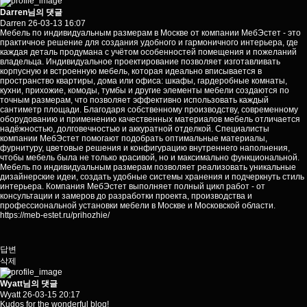
Darren님의 댓글
Darren
26-03-13 16:07
Мебель по индивидуальным размерам в Москве от компании МебЭстет - это
практичное решение для создания удобного и гармоничного интерьера, где
каждая деталь продумана с учётом особенностей помещения и пожеланий
владельца. Индивидуальное проектирование позволяет изготавливать
корпусную и встроенную мебель, которая идеально вписывается в
пространство квартиры, дома или офиса: шкафы, гардеробные комнаты,
кухни, прихожие, комоды, тумбы и другие элементы мебели создаются по
точным размерам, что позволяет эффективно использовать каждый
сантиметр площади. Благодаря собственному производству, современному
оборудованию и применению качественных материалов мебель отличается
надёжностью, долговечностью и аккуратной отделкой. Специалисты
компании МебЭстет помогают подобрать оптимальные материалы,
фурнитуру, цветовые решения и конфигурацию внутреннего наполнения,
чтобы мебель была не только красивой, но и максимально функциональной.
Мебель по индивидуальным размерам позволяет реализовать уникальные
дизайнерские идеи, создать удобные системы хранения и подчеркнуть стиль
интерьера. Компания МебЭстет выполняет полный цикл работ - от
консультации и замеров до разработки проекта, производства и
профессиональной установки мебели в Москве и Московской области.
https://meb-estet.ru/prihozhie/
답변
삭제
Wyatt님의 댓글
Wyatt
26-03-15 20:17
Kudos for the wonderful blog!