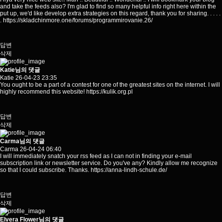
and take the feeds also? I'm glad to find so many helpful info right here within the
put up, we'd like develop extra strategies on this regard, thank you for sharing. . . . .
.
https://skladchinmore.one/forums/programmirovanie.26/
답변
삭제
Katie님의 댓글
Katie
26-04-23 23:35
You ought to be a part of a contest for one of the greatest sites on the internet. I will
highly recommend this website!
https://kulik.org.pl
답변
삭제
Carma님의 댓글
Carma
26-04-24 06:40
I will immediately snatch your rss feed as I can not in finding your e-mail
subscription link or newsletter service. Do you've any? Kindly allow me recognize
so that I could subscribe. Thanks.
https://anna-lindh-schule.de/
답변
삭제
Elvera Flower님의 댓글