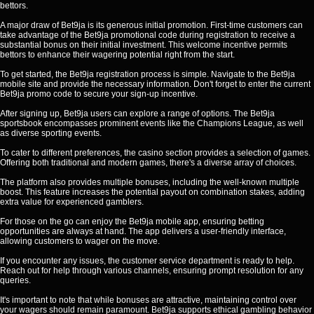
bettors.
A major draw of Bet9ja is its generous initial promotion. First-time customers can
take advantage of the Bet9ja promotional code during registration to receive a
substantial bonus on their initial investment. This welcome incentive permits
bettors to enhance their wagering potential right from the start.
To get started, the Bet9ja registration process is simple. Navigate to the Bet9ja
mobile site and provide the necessary information. Don't forget to enter the current
Bet9ja promo code to secure your sign-up incentive.
After signing up, Bet9ja users can explore a range of options. The Bet9ja
sportsbook encompasses prominent events like the Champions League, as well
as diverse sporting events.
To cater to different preferences, the casino section provides a selection of games.
Offering both traditional and modern games, there's a diverse array of choices.
The platform also provides multiple bonuses, including the well-known multiple
boost. This feature increases the potential payout on combination stakes, adding
extra value for experienced gamblers.
For those on the go can enjoy the Bet9ja mobile app, ensuring betting
opportunities are always at hand. The app delivers a user-friendly interface,
allowing customers to wager on the move.
If you encounter any issues, the customer service department is ready to help.
Reach out for help through various channels, ensuring prompt resolution for any
queries.
It's important to note that while bonuses are attractive, maintaining control over
your wagers should remain paramount. Bet9ja supports ethical gambling behavior