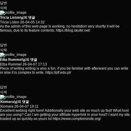
답변
삭제
Tricia Liston님의 댓글
Tricia Liston
26-04-05 14:32
As the admin of this web page is working, no hesitation very shortly it will be
famous, due to its feature contents.
https://blog.skufel.net/
답변
삭제
Elba Rummel님의 댓글
Elba Rummel
26-04-07 17:13
Piece of writing writing is also a fun, if you be familiar with afterward you can write
or else it is complex to write.
https://ptf.edu.pl/
답변
삭제
Xiomara님의 댓글
Xiomara
26-04-07 19:11
Excellent weblog right here! Additionally your web site so much up fast! What host
are you using? Can I am getting your affiliate hyperlink in your host? I want my site
loaded up as quickly as yours lol
https://www.comptoirsinde.org/