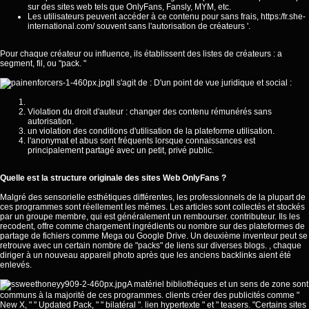
sur des sites web tels que OnlyFans, Fansly, MYM, etc.
Les utilisateurs peuvent accéder à ce contenu pour sans frais,
https:/fr.she-
international.com/
souvent sans l'autorisation de créateurs '.
Pour chaque créateur ou influence, ils établissent des listes de créateurs : a
segment, fil, ou "pack. "
Il s'agit de : D'un point de vue juridique et social :
Violation du droit d'auteur : changer des contenu rémunérés sans
autorisation.
un violation des conditions d'utilisation de la plateforme utilisation.
l'anonymat et abus sont fréquents lorsque connaissances est
principalement partagé avec un petit, privé public.
Quelle est la structure originale des sites Web OnlyFans ?
Malgré des sensorielle esthétiques différentes, les professionnels de la plupart de
ces programmes sont réellement les mêmes. Les articles sont collectés et stockés
par un groupe membre, qui est généralement un rembourser. contributeur. Ils les
recodent, offre comme chargement ingrédients ou nombre sur des plateformes de
partage de fichiers comme Mega ou Google Drive. Un deuxième inventeur peut se
retrouve avec un certain nombre de "packs" de liens sur diverses blogs. , chaque
diriger à un nouveau appareil photo après que les anciens backlinks aient été
enlevés.
A matériel bibliothèques et un sens de zone sont
communs à la majorité de ces programmes. clients créer des publicités comme "
New X, " " Updated Pack, " " bilatéral ". lien hypertexte " et " teasers. "Certains sites