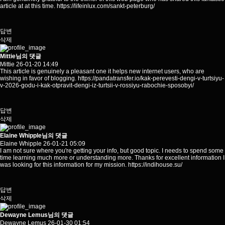
article at at this time.
https://lifeinlux.com/sankt-peterburg/
답변
삭제
Mittie님의 댓글
Mittie
26-01-20 14:49
This article is genuinely a pleasant one it helps new internet users, who are
wishing in favor of blogging.
https://pandatransfer.io/kak-perevesti-dengi-v-turtsiyu-
v-2026-godu-i-kak-otpravit-dengi-iz-turtsii-v-rossiyu-rabochie-sposobyi/
답변
삭제
Elaine Whipple님의 댓글
Elaine Whipple
26-01-21 05:09
I am not sure where you're getting your info, but good topic. I needs to spend some
time learning much more or understanding more. Thanks for excellent information I
was looking for this information for my mission.
https://indihouse.su/
답변
삭제
Dewayne Lemus님의 댓글
Dewayne Lemus
26-01-30 01:54