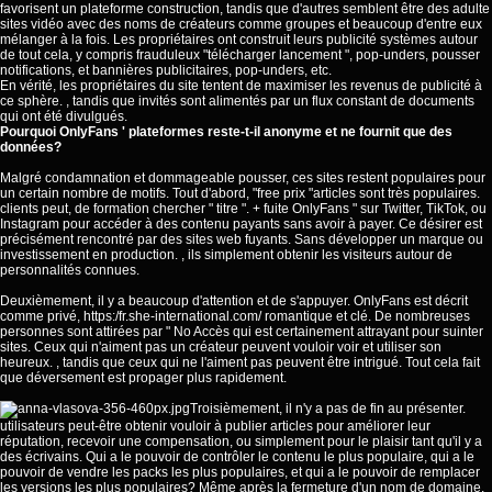
favorisent un plateforme construction, tandis que d'autres semblent être des adulte
sites vidéo avec des noms de créateurs comme groupes et beaucoup d'entre eux
mélanger à la fois. Les propriétaires ont construit leurs publicité systèmes autour
de tout cela, y compris frauduleux "télécharger lancement ", pop-unders, pousser
notifications, et bannières publicitaires, pop-unders, etc.
En vérité, les propriétaires du site tentent de maximiser les revenus de publicité à
ce sphère. , tandis que invités sont alimentés par un flux constant de documents
qui ont été divulgués.
Pourquoi OnlyFans ' plateformes reste-t-il anonyme et ne fournit que des
données?
Malgré condamnation et dommageable pousser, ces sites restent populaires pour
un certain nombre de motifs. Tout d'abord, "free prix "articles sont très populaires.
clients peut, de formation chercher " titre ". + fuite OnlyFans " sur Twitter, TikTok, ou
Instagram pour accéder à des contenu payants sans avoir à payer. Ce désirer est
précisément rencontré par des sites web fuyants. Sans développer un marque ou
investissement en production. , ils simplement obtenir les visiteurs autour de
personnalités connues.
Deuxièmement, il y a beaucoup d'attention et de s'appuyer. OnlyFans est décrit
comme privé,
https:/fr.she-international.com/
romantique et clé. De nombreuses
personnes sont attirées par " No Accès qui est certainement attrayant pour suinter
sites. Ceux qui n'aiment pas un créateur peuvent vouloir voir et utiliser son
heureux. , tandis que ceux qui ne l'aiment pas peuvent être intrigué. Tout cela fait
que déversement est propager plus rapidement.
Troisièmement, il n'y a pas de fin au présenter.
utilisateurs peut-être obtenir vouloir à publier articles pour améliorer leur
réputation, recevoir une compensation, ou simplement pour le plaisir tant qu'il y a
des écrivains. Qui a le pouvoir de contrôler le contenu le plus populaire, qui a le
pouvoir de vendre les packs les plus populaires, et qui a le pouvoir de remplacer
les versions les plus populaires? Même après la fermeture d'un nom de domaine,