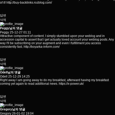
of it!
http://buy-backlinks.rozblog.com/
답변
삭제
Peggy님의 댓글
Peggy
25-12-27 01:11
Attractive component of content. I simply stumbled upon your weblog and in
accession capital to assert that I get actually loved account your weblog posts. Any
way I'll be subscribing on your augment and even I fulfillment you access
consistently fast.
http://boyarka-inform.com/
답변
삭제
Odell님의 댓글
Odell
25-12-29 14:25
Right away I am going away to do my breakfast, afterward having my breakfast
coming yet again to read additional news.
https://x-power.uk/
답변
삭제
Gregory님의 댓글
Gregory
26-01-02 19:04