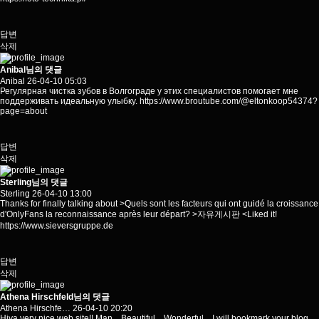
답변
삭제
Anibal님의 댓글
Anibal
26-04-10 05:03
Регулярная чистка зубов в Волгограде у этих специалистов помогает мне
поддерживать идеальную улыбку.
https://www.broutube.com/@eltonkoop54374?
page=about
답변
삭제
Sterling님의 댓글
Sterling
26-04-10 13:00
Thanks for finally talking about >Quels sont les facteurs qui ont guidé la croissance
d'OnlyFans la reconnaissance après leur départ? >자유게시판 <Liked it!
https://www.sieversgruppe.de
답변
삭제
Athena Hirschfeld님의 댓글
Athena Hirschfe…
26-04-10 20:20
Hiya very nice web site!! Man .. Beautiful .. Wonderful .. I will bookmark your blog