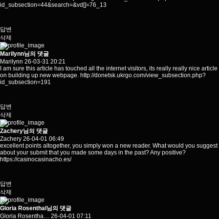
id_subsection=44&search=&vd
[]=76_13
답변
삭제
Marilynn님의 댓글
Marilynn
26-03-31 20:21
I am sure this article has touched all the internet visitors, its really really nice article
on building up new webpage.
http://donetsk.ukrgo.com/view_subsection.php?
id_subsection=191
답변
삭제
Zachery님의 댓글
Zachery
26-04-01 06:49
excellent points altogether, you simply won a new reader. What would you suggest
about your submit that you made some days in the past? Any positive?
https://casinocasinacho.es/
답변
삭제
Gloria Rosenthal님의 댓글
Gloria Rosentha…
26-04-01 07:11