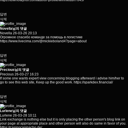
https://townofaynor.com/author-profile/winniedun7645/
답변
삭제
Novella님의 댓글
Novella
26-03-26 20:13
Огромное спасибо команде за помощь в логистике
https://www.livecima.com/@mickieboland4?page=about
답변
삭제
Precious님의 댓글
Precious
26-03-27 16:23
If some one wants expert view concerning blogging afterward i advise him/her to
go to see this web site, Keep up the good work.
https://sparkdex.financial/
답변
삭제
Lurlene님의 댓글
Lurlene
26-03-28 10:11
Link exchange is nothing else but it is only placing the other person's blog link on
your page at appropriate place and other person will also do same in favor of you.
https://casinocasinacho.de/