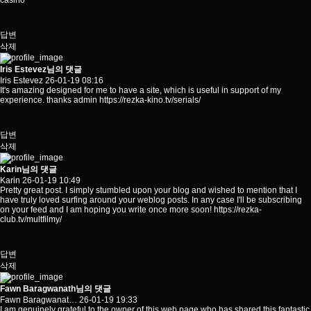
casino
답변
삭제
Iris Estevez님의 댓글
Iris Estevez
26-01-19 08:16
It's amazing designed for me to have a site, which is useful in support of my
experience. thanks admin
https://rezka-kino.tv/serials/
답변
삭제
Karin님의 댓글
Karin
26-01-19 10:49
Pretty great post. I simply stumbled upon your blog and wished to mention that I
have truly loved surfing around your weblog posts. In any case I'll be subscribing
on your feed and I am hoping you write once more soon!
https://rezka-
club.tv/multfilmy/
답변
삭제
Fawn Baragwanath님의 댓글
Fawn Baragwanat…
26-01-19 19:33
I am genuinely grateful to the owner of this web page who has shared this fantastic