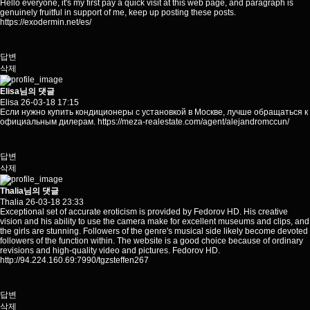
Hello everyone, it's my first pay a quick visit at this web page, and paragraph is
genuinely fruitful in support of me, keep up posting these posts.
https://exodermin.net/es/
답변
삭제
Elisa님의 댓글
Elisa
26-03-18 17:15
Если нужно купить кондиционеры с установкой в Москве, лучше обращаться к
официальным дилерам.
https://meza-realestate.com/agent/alejandromccun/
답변
삭제
Thalia님의 댓글
Thalia
26-03-18 23:33
Exceptional set of accurate eroticism is provided by Fedorov HD. His creative
vision and his ability to use the camera make for excellent museums and clips, and
the girls are stunning. Followers of the genre's musical side likely become devoted
followers of the function within. The website is a good choice because of ordinary
revisions and high-quality video and pictures. Fedorov HD.
http://94.224.160.69:7990/tgzsteffen267
답변
삭제