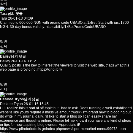
삭제
Tara님의 댓글
Tara
26-01-13 04:09
Claim up to 600,000 NGN with promo code UBASO at 1xBet! Start with just 1700
NGN. 30-day bonus validity.
https://bit.ly/1xBetPromoCodeUBASO
답변
삭제
Bailey님의 댓글
Bailey
26-01-14 03:12
Quality posts is the key to interest the viewers to visit the web site, that's what this
web page is providing.
https://kinolib.tv
답변
삭제
Desiree Tryon님의 댓글
Desiree Tryon
26-01-16 15:45
Hi! I realize this is sort of off-topic but I had to ask. Does running a well-established
website like yours require a massive amount work? I'm brand new to blogging but I
do write in my journal daily. I'd like to start a blog so I can easily share my
experience and thoughts online. Please let me know if you have any kind of ideas
or tips for new aspiring blog owners. Appreciate it!
https://www.pliroforiodotis.gr/index.php/news/spor-menu/bet-menu/99978-leon-