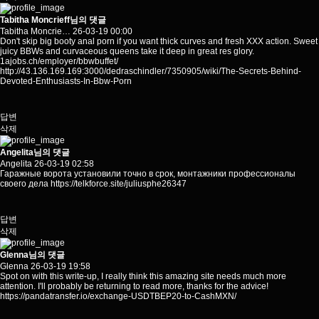
Tabitha Moncrieff님의 댓글
Tabitha Moncrie…
26-03-19 00:00
Don't skip big booty anal porn if you want thick curves and fresh XXX action. Sweet
juicy BBWs and curvaceous queens take it deep in great res glory.
1ajobs.ch/employer/bbwbuffet/
http://43.136.169.169:3000/dedraschindler/7350905/wiki/The-Secrets-Behind-
Devoted-Enthusiasts-In-Bbw-Porn
답변
삭제
Angelita님의 댓글
Angelita
26-03-19 02:58
Гаражные ворота установили точно в срок, монтажники профессионалы
своего дела
https://telkforce.site/juliusphe26347
답변
삭제
Glenna님의 댓글
Glenna
26-03-19 19:58
Spot on with this write-up, I really think this amazing site needs much more
attention. I'll probably be returning to read more, thanks for the advice!
https://pandatransfer.io/exchange-USDTBEP20-to-CashMXN/