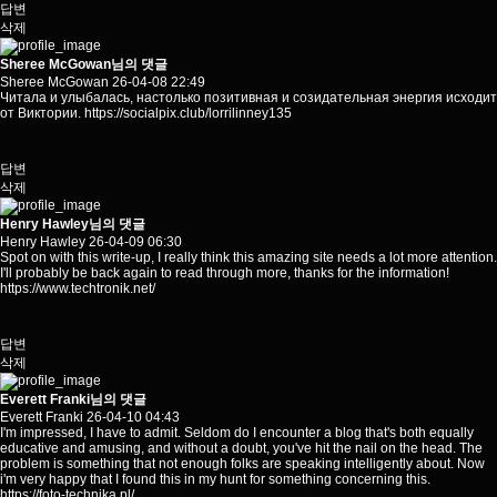
답변
삭제
Sheree McGowan님의 댓글
Sheree McGowan
26-04-08 22:49
Читала и улыбалась, настолько позитивная и созидательная энергия исходит
от Виктории.
https://socialpix.club/lorrilinney135
답변
삭제
Henry Hawley님의 댓글
Henry Hawley
26-04-09 06:30
Spot on with this write-up, I really think this amazing site needs a lot more attention.
I'll probably be back again to read through more, thanks for the information!
https://www.techtronik.net/
답변
삭제
Everett Franki님의 댓글
Everett Franki
26-04-10 04:43
I'm impressed, I have to admit. Seldom do I encounter a blog that's both equally
educative and amusing, and without a doubt, you've hit the nail on the head. The
problem is something that not enough folks are speaking intelligently about. Now
i'm very happy that I found this in my hunt for something concerning this.
https://foto-technika.pl/