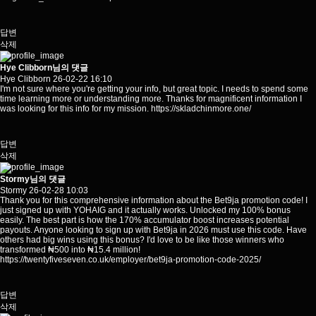
답변
삭제
Hye Clibborn님의 댓글
Hye Clibborn
26-02-22 16:10
I'm not sure where you're getting your info, but great topic. I needs to spend some
time learning more or understanding more. Thanks for magnificent information I
was looking for this info for my mission.
https://skladchinmore.one/
답변
삭제
Stormy님의 댓글
Stormy
26-02-28 10:03
Thank you for this comprehensive information about the Bet9ja promotion code! I
just signed up with YOHAIG and it actually works. Unlocked my 100% bonus
easily. The best part is how the 170% accumulator boost increases potential
payouts. Anyone looking to sign up with Bet9ja in 2026 must use this code. Have
others had big wins using this bonus? I'd love to be like those winners who
transformed ₦500 into ₦15.4 million!
https://twentyfiveseven.co.uk/employer/bet9ja-promotion-code-2025/
답변
삭제