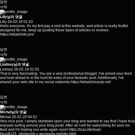
답변
삭제
Lilly님의 댓글
Lilly
26-02-18 01:43
Hello everyone, it's my first pay a visit at this website, and article is really fruitful
designed for me, keep up posting these types of articles or reviews.
https://skladchiki.pro/
답변
삭제
Lindsey님의 댓글
Lindsey
26-02-18 01:55
That is very fascinating, You are a very professional blogger. I've joined your feed
and look ahead to in the hunt for extra of your fantastic post. Additionally, I've
shared your web site in my social networks
https://skladchinavip.net/
답변
삭제
Michal님의 댓글
Michal
26-02-20 04:52
Very nice post. I simply stumbled upon your blog and wanted to say that I have truly
enjoyed surfing around your blog posts. After all I will be subscribing for your rss
feed and I'm hoping you write again soon!
https://icas.life/read-
blog/8225_obmennik-v-aeroportu-mehiko.html