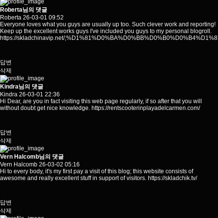
Roberta님의 댓글
Roberta
26-03-01 09:52
Everyone loves what you guys are usually up too. Such clever work and reporting!
Keep up the excellent works guys I've included you guys to my personal blogroll.
https://skladchinavip.net/;%D1%81%D0%BA%D0%BB%D0%B0%D0%
답변
삭제
Kindra님의 댓글
Kindra
26-03-01 22:36
Hi Dear, are you in fact visiting this web page regularly, if so after that you will
without doubt get nice knowledge.
https://rentscooterinplayadelcarmen.com/
답변
삭제
Vern Halcomb님의 댓글
Vern Halcomb
26-03-02 05:16
Hi to every body, it's my first pay a visit of this blog; this website consists of
awesome and really excellent stuff in support of visitors.
https://skladchik.tv/
답변
삭제