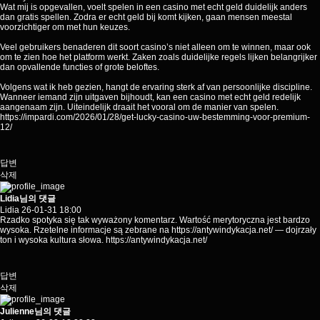
Wat mij is opgevallen, voelt spelen in een casino met echt geld duidelijk anders
dan gratis spellen. Zodra er echt geld bij komt kijken, gaan mensen meestal
voorzichtiger om met hun keuzes.
Veel gebruikers benaderen dit soort casino’s niet alleen om te winnen, maar ook
om te zien hoe het platform werkt. Zaken zoals duidelijke regels lijken belangrijker
dan opvallende functies of grote beloftes.
Volgens wat ik heb gezien, hangt de ervaring sterk af van persoonlijke discipline.
Wanneer iemand zijn uitgaven bijhoudt, kan een casino met echt geld redelijk
aangenaam zijn. Uiteindelijk draait het vooral om de manier van spelen.
https://impardi.com/2026/01/28/get-lucky-casino-uw-bestemming-voor-premium-
12/
답변
삭제
Lidia님의 댓글
Lidia
26-01-31 18:00
Rzadko spotyka się tak wyważony komentarz. Wartość merytoryczna jest bardzo
wysoka. Rzetelne informacje są zebrane na
https://antywindykacja.net/
— dojrzały
ton i wysoka kultura słowa.
https://antywindykacja.net/
답변
삭제
Julienne님의 댓글