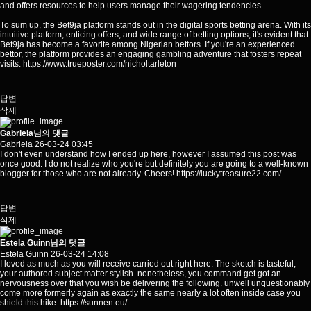
and offers resources to help users manage their wagering tendencies.
To sum up, the Bet9ja platform stands out in the digital sports betting arena. With its
intuitive platform, enticing offers, and wide range of betting options, it's evident that
Bet9ja has become a favorite among Nigerian bettors. If you're an experienced
bettor, the platform provides an engaging gambling adventure that fosters repeat
visits.
https://www.trueposter.com/nicholtarleton
답변
삭제
Gabriela님의 댓글
Gabriela
26-03-24 03:45
I don't even understand how I ended up here, however I assumed this post was
once good. I do not realize who you're but definitely you are going to a well-known
blogger for those who are not already. Cheers!
https://luckytreasure22.com/
답변
삭제
Estela Guinn님의 댓글
Estela Guinn
26-03-24 14:08
I loved as much as you will receive carried out right here. The sketch is tasteful,
your authored subject matter stylish. nonetheless, you command get got an
nervousness over that you wish be delivering the following. unwell unquestionably
come more formerly again as exactly the same nearly a lot often inside case you
shield this hike.
https://sunnen.eu/