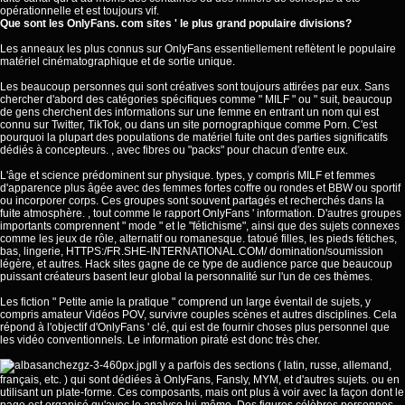
opérationnelle et est toujours vif.
Que sont les OnlyFans. com sites ' le plus grand populaire divisions?
Les anneaux les plus connus sur OnlyFans essentiellement reflètent le populaire
matériel cinématographique et de sortie unique.
Les beaucoup personnes qui sont créatives sont toujours attirées par eux. Sans
chercher d'abord des catégories spécifiques comme " MILF " ou " suit, beaucoup
de gens cherchent des informations sur une femme en entrant un nom qui est
connu sur Twitter, TikTok, ou dans un site pornographique comme Porn. C'est
pourquoi la plupart des populations de matériel fuite ont des parties significatifs
dédiés à concepteurs. , avec fibres ou "packs" pour chacun d'entre eux.
L'âge et science prédominent sur physique. types, y compris MILF et femmes
d'apparence plus âgée avec des femmes fortes coffre ou rondes et BBW ou sportif
ou incorporer corps. Ces groupes sont souvent partagés et recherchés dans la
fuite atmosphère. , tout comme le rapport OnlyFans ' information. D'autres groupes
importants comprennent " mode " et le "fétichisme", ainsi que des sujets connexes
comme les jeux de rôle, alternatif ou romanesque. tatoué filles, les pieds fétiches,
bas, lingerie,
HTTPS:/FR.SHE-INTERNATIONAL.COM/
domination/soumission
légère, et autres. Hack sites gagne de ce type de audience parce que beaucoup
puissant créateurs basent leur global la personnalité sur l'un de ces thèmes.
Les fiction " Petite amie la pratique " comprend un large éventail de sujets, y
compris amateur Vidéos POV, survivre couples scènes et autres disciplines. Cela
répond à l'objectif d'OnlyFans ' clé, qui est de fournir choses plus personnel que
les vidéo conventionnels. Le information piraté est donc très cher.
Il y a parfois des sections ( latin, russe, allemand,
français, etc. ) qui sont dédiées à OnlyFans, Fansly, MYM, et d'autres sujets. ou en
utilisant un plate-forme. Ces composants, mais ont plus à voir avec la façon dont le