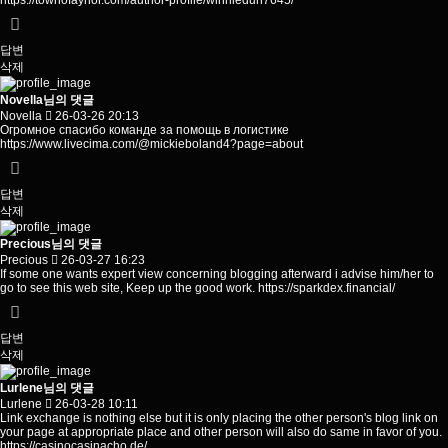
https://townofaynor.com/author-profile/winniedun7645/
답변
삭제
Novella님의 댓글
Novella
26-03-26 20:13
Огромное спасибо команде за помощь в логистике
https://www.livecima.com/@mickieboland4?page=about
답변
삭제
Precious님의 댓글
Precious
26-03-27 16:23
If some one wants expert view concerning blogging afterward i advise him/her to
go to see this web site, Keep up the good work.
https://sparkdex.financial/
답변
삭제
Lurlene님의 댓글
Lurlene
26-03-28 10:11
Link exchange is nothing else but it is only placing the other person's blog link on
your page at appropriate place and other person will also do same in favor of you.
https://casinocasinacho.de/