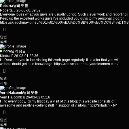
Roberta님의 댓글
Roberta
26-03-01 09:52
Everyone loves what you guys are usually up too. Such clever work and reporting!
Keep up the excellent works guys I've included you guys to my personal blogroll.
https://skladchinavip.net/;%D1%81%D0%BA%D0%BB%D0%B0%D0%
답변
삭제
Kindra님의 댓글
Kindra
26-03-01 22:36
Hi Dear, are you in fact visiting this web page regularly, if so after that you will
without doubt get nice knowledge.
https://rentscooterinplayadelcarmen.com/
답변
삭제
Vern Halcomb님의 댓글
Vern Halcomb
26-03-02 05:16
Hi to every body, it's my first pay a visit of this blog; this website consists of
awesome and really excellent stuff in support of visitors.
https://skladchik.tv/
답변
삭제