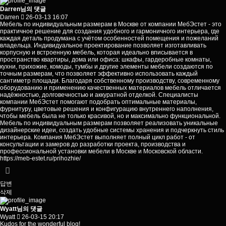
Darren님의 댓글
Darren
26-03-13 16:07
Мебель по индивидуальным размерам в Москве от компании МебЭстет - это
практичное решение для создания удобного и гармоничного интерьера, где
каждая деталь продумана с учётом особенностей помещения и пожеланий
владельца. Индивидуальное проектирование позволяет изготавливать
корпусную и встроенную мебель, которая идеально вписывается в
пространство квартиры, дома или офиса: шкафы, гардеробные комнаты,
кухни, прихожие, комоды, тумбы и другие элементы мебели создаются по
точным размерам, что позволяет эффективно использовать каждый
сантиметр площади. Благодаря собственному производству, современному
оборудованию и применению качественных материалов мебель отличается
надёжностью, долговечностью и аккуратной отделкой. Специалисты
компании МебЭстет помогают подобрать оптимальные материалы,
фурнитуру, цветовые решения и конфигурацию внутреннего наполнения,
чтобы мебель была не только красивой, но и максимально функциональной.
Мебель по индивидуальным размерам позволяет реализовать уникальные
дизайнерские идеи, создать удобные системы хранения и подчеркнуть стиль
интерьера. Компания МебЭстет выполняет полный цикл работ - от
консультации и замеров до разработки проекта, производства и
профессиональной установки мебели в Москве и Московской области.
https://meb-estet.ru/prihozhie/
답변
삭제
Wyatt님의 댓글
Wyatt
26-03-15 20:17
Kudos for the wonderful blog!