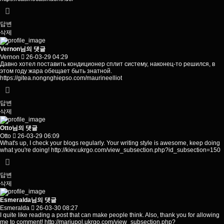
답변
삭제
Vernon님의 댓글
Vernon
26-03-29 04:29
Давно хотел поставить кондиционер сплит систему, наконец-то решился, в
этом году жара обещает быть знатной.
https://gitea.nongnghiepso.com/maurineelliot
답변
삭제
Otto님의 댓글
Otto
26-03-29 06:09
What's up, I check your blogs regularly. Your writing style is awesome, keep doing
what you're doing!
http://kiev.ukrgo.com/view_subsection.php?id_subsection=150
답변
삭제
Esmeralda님의 댓글
Esmeralda
26-03-30 08:27
I quite like reading a post that can make people think. Also, thank you for allowing
me to comment!
http://mariupol.ukrgo.com/view_subsection.php?