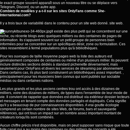
le exact groupe souvent apparaît sous un nouveau titre ou se déplace vers
Telegram, Discord, ou un autre app.
Combien de modèles y a-t-il sur les sites OnlyFans comme She-
International.com?
Il y a trois taux de variabilité dans le contenu pour un site web donné. site web.
Il existe des plus petit qui se concentrent sur une
niche, ou récente blogs avec quelques milliers ou des centaines de pages de
information. Ils s'appuient souvent sur un petit groupe de personnes bien
informées pour se concentrer sur un spécifiques désir, zone ou formulation. Ces
sites ressemblent à fermé populations plus qu'à bibliothèques.
Pour les ouvrages de taille moyenne pages web la liste des auteurs est
généralement composée de centaines ou même d'un plusieurs millier. Ils peuvent
inclure distinctes sections dédiés à standard pichenette déversement, mais
seulement pour OnlyFans et divers les services de streaming par abonnement.
Dans certains cas, ils plus tard construisent un bibliothèques assez important. ,
principalement pour les musiciens bien connus qui sont publiés sur sociable
médias ou dans certaines nations.
Les plus grands et les plus anciens centres trou ont accès à des dizaines de
milliers, voire des dizaines de milliers, de types dans l'ensemble de leur mode de
vie. Il convient de rappeler que données est distribué via extérieur dossier lecteurs
et messages en tenant compte des données partagés et dupliqués. Cela signifie
qu'il y a beaucoup de pur connaissances disponibles. A vrai goutte écologie
comprend un certain nombre de sites Web, de forums, bars et sauvegarde
références, qui ont tous un impact sur un nombre assez important montant de
créateurs lorsqu'ils sont combinés.
Aucun chiffre précis n'est disponible, mais on peut supposer sans risque que toute
fuite canal qui a au moins des centaines ou des milliers de concepts a été