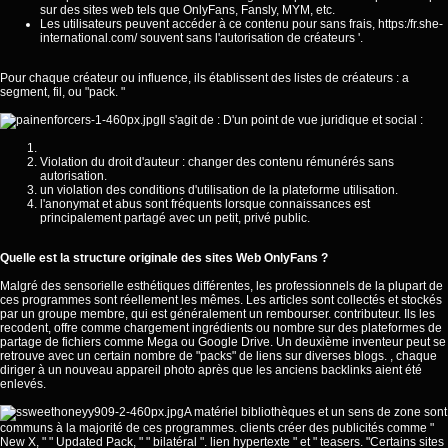
sur des sites web tels que OnlyFans, Fansly, MYM, etc.
Les utilisateurs peuvent accéder à ce contenu pour sans frais,
https:/fr.she-
international.com/
souvent sans l'autorisation de créateurs '.
Pour chaque créateur ou influence, ils établissent des listes de créateurs : a
segment, fil, ou "pack. "
Il s'agit de : D'un point de vue juridique et social :
Violation du droit d'auteur : changer des contenu rémunérés sans
autorisation.
un violation des conditions d'utilisation de la plateforme utilisation.
l'anonymat et abus sont fréquents lorsque connaissances est
principalement partagé avec un petit, privé public.
Quelle est la structure originale des sites Web OnlyFans ?
Malgré des sensorielle esthétiques différentes, les professionnels de la plupart de
ces programmes sont réellement les mêmes. Les articles sont collectés et stockés
par un groupe membre, qui est généralement un rembourser. contributeur. Ils les
recodent, offre comme chargement ingrédients ou nombre sur des plateformes de
partage de fichiers comme Mega ou Google Drive. Un deuxième inventeur peut se
retrouve avec un certain nombre de "packs" de liens sur diverses blogs. , chaque
diriger à un nouveau appareil photo après que les anciens backlinks aient été
enlevés.
A matériel bibliothèques et un sens de zone sont
communs à la majorité de ces programmes. clients créer des publicités comme "
New X, " " Updated Pack, " " bilatéral ". lien hypertexte " et " teasers. "Certains sites