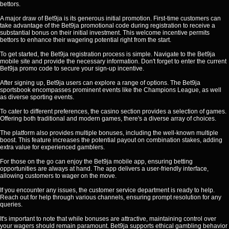
bettors.
A major draw of Bet9ja is its generous initial promotion. First-time customers can
take advantage of the Bet9ja promotional code during registration to receive a
substantial bonus on their initial investment. This welcome incentive permits
bettors to enhance their wagering potential right from the start.
To get started, the Bet9ja registration process is simple. Navigate to the Bet9ja
mobile site and provide the necessary information. Don't forget to enter the current
Bet9ja promo code to secure your sign-up incentive.
After signing up, Bet9ja users can explore a range of options. The Bet9ja
sportsbook encompasses prominent events like the Champions League, as well
as diverse sporting events.
To cater to different preferences, the casino section provides a selection of games.
Offering both traditional and modern games, there's a diverse array of choices.
The platform also provides multiple bonuses, including the well-known multiple
boost. This feature increases the potential payout on combination stakes, adding
extra value for experienced gamblers.
For those on the go can enjoy the Bet9ja mobile app, ensuring betting
opportunities are always at hand. The app delivers a user-friendly interface,
allowing customers to wager on the move.
If you encounter any issues, the customer service department is ready to help.
Reach out for help through various channels, ensuring prompt resolution for any
queries.
It's important to note that while bonuses are attractive, maintaining control over
your wagers should remain paramount. Bet9ja supports ethical gambling behavior