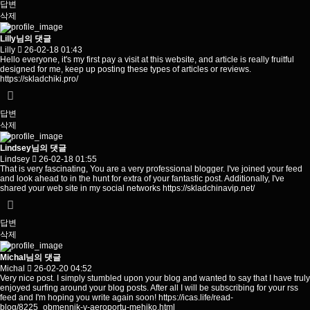
답변
삭제
Lilly님의 댓글
Lilly
26-02-18 01:43
Hello everyone, it's my first pay a visit at this website, and article is really fruitful
designed for me, keep up posting these types of articles or reviews.
https://skladchiki.pro/
답변
삭제
Lindsey님의 댓글
Lindsey
26-02-18 01:55
That is very fascinating, You are a very professional blogger. I've joined your feed
and look ahead to in the hunt for extra of your fantastic post. Additionally, I've
shared your web site in my social networks
https://skladchinavip.net/
답변
삭제
Michal님의 댓글
Michal
26-02-20 04:52
Very nice post. I simply stumbled upon your blog and wanted to say that I have truly
enjoyed surfing around your blog posts. After all I will be subscribing for your rss
feed and I'm hoping you write again soon!
https://icas.life/read-
blog/8225_obmennik-v-aeroportu-mehiko.html