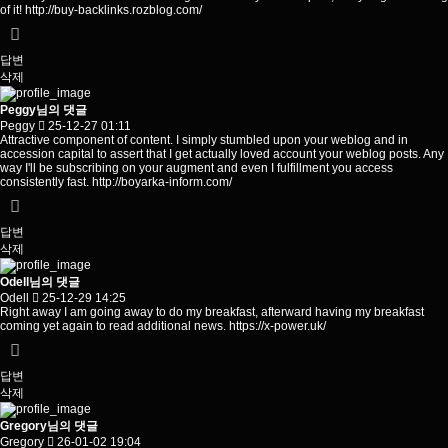
of it!
http://buy-backlinks.rozblog.com/
답변
삭제
Peggy님의 댓글
Peggy
25-12-27 01:11
Attractive component of content. I simply stumbled upon your weblog and in
accession capital to assert that I get actually loved account your weblog posts. Any
way I'll be subscribing on your augment and even I fulfillment you access
consistently fast.
http://boyarka-inform.com/
답변
삭제
Odell님의 댓글
Odell
25-12-29 14:25
Right away I am going away to do my breakfast, afterward having my breakfast
coming yet again to read additional news.
https://x-power.uk/
답변
삭제
Gregory님의 댓글
Gregory
26-01-02 19:04