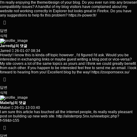
I'm really enjoying the theme/design of your blog. Do you ever run into any browser
compatibility issues? A handful of my blog visitors have complained about my
website not working correctly in Explorer but looks great in Firefox. Do you have
any suggestions to help fix this problem?
https://x-power.fr/
답변
삭제
Jarred님의 댓글
Jarred
26-01-07 08:34
Howdy! I know this is kinda off topic however , I'd figured I'd ask. Would you be
interested in exchanging links or maybe guest writing a blog post or vice-versa?
My site covers a lot of the same topics as yours and I think we could greatly benefit
from each other. If you happen to be interested feel free to send me an email. I look
forward to hearing from you! Excellent blog by the way!
https://zoopornsexx.su/
답변
삭제
Mabel님의 댓글
Mabel
26-01-13 03:40
I am sure this article has touched all the internet people, its really really pleasant
post on building up new web site.
http://alisterrprp.5nx.ru/viewtopic.php?
f=59&t=155
답변