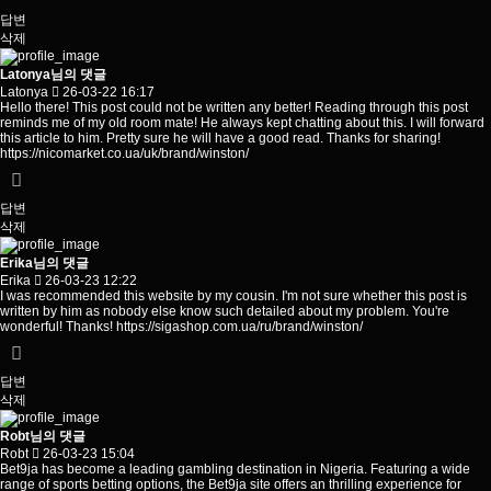
답변
삭제
Latonya님의 댓글
Latonya
26-03-22 16:17
Hello there! This post could not be written any better! Reading through this post
reminds me of my old room mate! He always kept chatting about this. I will forward
this article to him. Pretty sure he will have a good read. Thanks for sharing!
https://nicomarket.co.ua/uk/brand/winston/
답변
삭제
Erika님의 댓글
Erika
26-03-23 12:22
I was recommended this website by my cousin. I'm not sure whether this post is
written by him as nobody else know such detailed about my problem. You're
wonderful! Thanks!
https://sigashop.com.ua/ru/brand/winston/
답변
삭제
Robt님의 댓글
Robt
26-03-23 15:04
Bet9ja has become a leading gambling destination in Nigeria. Featuring a wide
range of sports betting options, the Bet9ja site offers an thrilling experience for