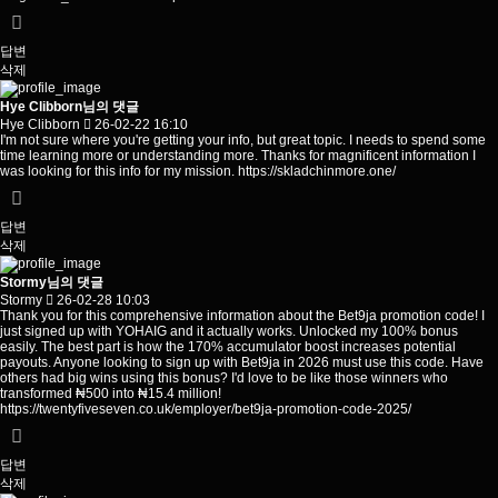
답변
삭제
Hye Clibborn님의 댓글
Hye Clibborn
26-02-22 16:10
I'm not sure where you're getting your info, but great topic. I needs to spend some
time learning more or understanding more. Thanks for magnificent information I
was looking for this info for my mission.
https://skladchinmore.one/
답변
삭제
Stormy님의 댓글
Stormy
26-02-28 10:03
Thank you for this comprehensive information about the Bet9ja promotion code! I
just signed up with YOHAIG and it actually works. Unlocked my 100% bonus
easily. The best part is how the 170% accumulator boost increases potential
payouts. Anyone looking to sign up with Bet9ja in 2026 must use this code. Have
others had big wins using this bonus? I'd love to be like those winners who
transformed ₦500 into ₦15.4 million!
https://twentyfiveseven.co.uk/employer/bet9ja-promotion-code-2025/
답변
삭제