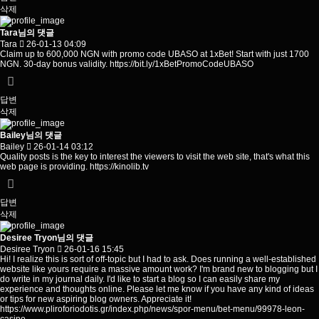
삭제
Tara님의 댓글
Tara
26-01-13 04:09
Claim up to 600,000 NGN with promo code UBASO at 1xBet! Start with just 1700
NGN. 30-day bonus validity.
https://bit.ly/1xBetPromoCodeUBASO
답변
삭제
Bailey님의 댓글
Bailey
26-01-14 03:12
Quality posts is the key to interest the viewers to visit the web site, that's what this
web page is providing.
https://kinolib.tv
답변
삭제
Desiree Tryon님의 댓글
Desiree Tryon
26-01-16 15:45
Hi! I realize this is sort of off-topic but I had to ask. Does running a well-established
website like yours require a massive amount work? I'm brand new to blogging but I
do write in my journal daily. I'd like to start a blog so I can easily share my
experience and thoughts online. Please let me know if you have any kind of ideas
or tips for new aspiring blog owners. Appreciate it!
https://www.pliroforiodotis.gr/index.php/news/spor-menu/bet-menu/99978-leon-