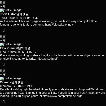
답변
삭제
Tricia Liston님의 댓글
Tricia Liston
26-04-05 14:32
As the admin of this web page is working, no hesitation very shortly it will be
famous, due to its feature contents.
https://blog.skufel.net/
답변
삭제
Elba Rummel님의 댓글
Elba Rummel
26-04-07 17:13
Piece of writing writing is also a fun, if you be familiar with afterward you can write
or else it is complex to write.
https://ptf.edu.pl/
답변
삭제
Xiomara님의 댓글
Xiomara
26-04-07 19:11
Excellent weblog right here! Additionally your web site so much up fast! What host
are you using? Can I am getting your affiliate hyperlink in your host? I want my site
loaded up as quickly as yours lol
https://www.comptoirsinde.org/