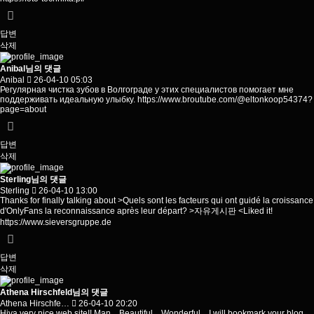
답변
삭제
Anibal님의 댓글
Anibal
26-04-10 05:03
Регулярная чистка зубов в Волгограде у этих специалистов помогает мне
поддерживать идеальную улыбку.
https://www.broutube.com/@eltonkoop54374?
page=about
답변
삭제
Sterling님의 댓글
Sterling
26-04-10 13:00
Thanks for finally talking about >Quels sont les facteurs qui ont guidé la croissance
d'OnlyFans la reconnaissance après leur départ? >자유게시판 <Liked it!
https://www.sieversgruppe.de
답변
삭제
Athena Hirschfeld님의 댓글
Athena Hirschfe…
26-04-10 20:20
Hiya very nice web site!! Man .. Beautiful .. Wonderful .. I will bookmark your blog