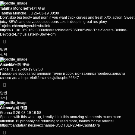
Tabitha Moncrieff님의 댓글
Tabitha Moncrie…
26-03-19 00:00
Don't skip big booty anal porn if you want thick curves and fresh XXX action. Sweet
juicy BBWs and curvaceous queens take it deep in great res glory.
1ajobs.ch/employer/bbwbuffet/
http://43.136.169.169:3000/dedraschindler/7350905/wiki/The-Secrets-Behind-
Devoted-Enthusiasts-In-Bbw-Porn
답변
삭제
Angelita님의 댓글
Angelita
26-03-19 02:58
Гаражные ворота установили точно в срок, монтажники профессионалы
своего дела
https://telkforce.site/juliusphe26347
답변
삭제
Glenna님의 댓글
Glenna
26-03-19 19:58
Spot on with this write-up, I really think this amazing site needs much more
attention. I'll probably be returning to read more, thanks for the advice!
https://pandatransfer.io/exchange-USDTBEP20-to-CashMXN/