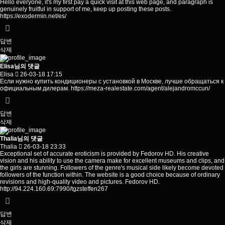
Hello everyone, it's my first pay a quick visit at this web page, and paragraph is
genuinely fruitful in support of me, keep up posting these posts.
https://exodermin.net/es/
답변
삭제
Elisa님의 댓글
Elisa
26-03-18 17:15
Если нужно купить кондиционеры с установкой в Москве, лучше обращаться к
официальным дилерам.
https://meza-realestate.com/agent/alejandromccun/
답변
삭제
Thalia님의 댓글
Thalia
26-03-18 23:33
Exceptional set of accurate eroticism is provided by Fedorov HD. His creative
vision and his ability to use the camera make for excellent museums and clips, and
the girls are stunning. Followers of the genre's musical side likely become devoted
followers of the function within. The website is a good choice because of ordinary
revisions and high-quality video and pictures. Fedorov HD.
http://94.224.160.69:7990/tgzsteffen267
답변
삭제