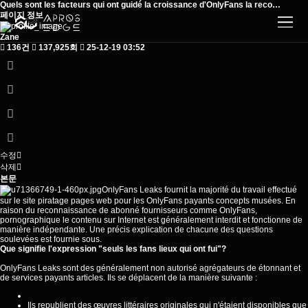
Quels sont les facteurs qui ont guidé la croissance d'OnlyFans la reco…
페이지 정보
Zane
136건
137,925회
25-12-19 03:52
수정
삭제
본문
OnlyFans Leaks fournit la majorité du travail effectué
sur le site piratage pages web pour les OnlyFans payants concepts musées. En
raison du reconnaissance de abonné fournisseurs comme OnlyFans,
pornographique le contenu sur Internet est généralement interdit et fonctionne de
manière indépendante. Une précis explication de chacune des questions
soulevées est
fournie
sous.
Que signifie l'expression "seuls les fans lieux qui ont fui"?
OnlyFans Leaks sont des généralement non autorisé agrégateurs de étonnant et
de services payants articles. Ils se déplacent de la manière suivante :
Ils republient des œuvres littéraires originales qui n'étaient disponibles que