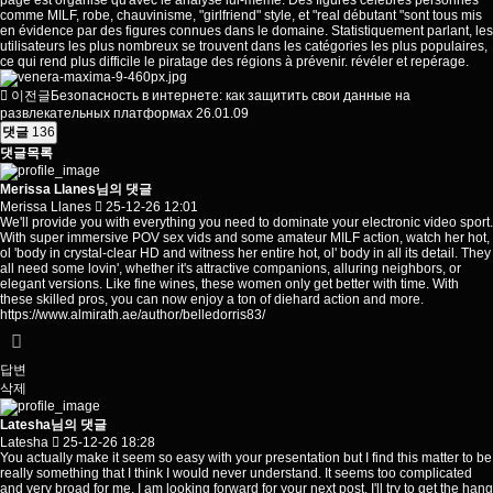
page est organisé qu'avec le analyse lui-même. Des figures célèbres personnes
comme MILF, robe, chauvinisme, "girlfriend" style, et "real débutant "sont tous mis
en évidence par des figures connues dans le domaine. Statistiquement parlant, les
utilisateurs les plus nombreux se trouvent dans les
catégories
les plus populaires,
ce qui rend plus difficile le piratage des régions à prévenir. révéler et repérage.
이전글
Безопасность в интернете: как защитить свои данные на
развлекательных платформах
26.01.09
댓글
136
댓글목록
Merissa Llanes님의 댓글
Merissa Llanes
25-12-26 12:01
We'll provide you with everything you need to dominate your electronic video sport.
With super immersive POV sex vids and some amateur MILF action, watch her hot,
ol 'body in crystal-clear HD and witness her entire hot, ol' body in all its detail. They
all need some lovin', whether it's attractive companions, alluring neighbors, or
elegant versions. Like fine wines, these women only get better with time. With
these skilled pros, you can now enjoy a ton of diehard action and more.
https://www.almirath.ae/author/belledorris83/
답변
삭제
Latesha님의 댓글
Latesha
25-12-26 18:28
You actually make it seem so easy with your presentation but I find this matter to be
really something that I think I would never understand. It seems too complicated
and very broad for me. I am looking forward for your next post, I'll try to get the hang