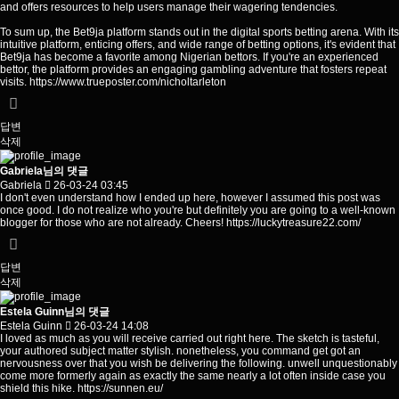
and offers resources to help users manage their wagering tendencies.
To sum up, the Bet9ja platform stands out in the digital sports betting arena. With its
intuitive platform, enticing offers, and wide range of betting options, it's evident that
Bet9ja has become a favorite among Nigerian bettors. If you're an experienced
bettor, the platform provides an engaging gambling adventure that fosters repeat
visits.
https://www.trueposter.com/nicholtarleton
답변
삭제
Gabriela님의 댓글
Gabriela
26-03-24 03:45
I don't even understand how I ended up here, however I assumed this post was
once good. I do not realize who you're but definitely you are going to a well-known
blogger for those who are not already. Cheers!
https://luckytreasure22.com/
답변
삭제
Estela Guinn님의 댓글
Estela Guinn
26-03-24 14:08
I loved as much as you will receive carried out right here. The sketch is tasteful,
your authored subject matter stylish. nonetheless, you command get got an
nervousness over that you wish be delivering the following. unwell unquestionably
come more formerly again as exactly the same nearly a lot often inside case you
shield this hike.
https://sunnen.eu/