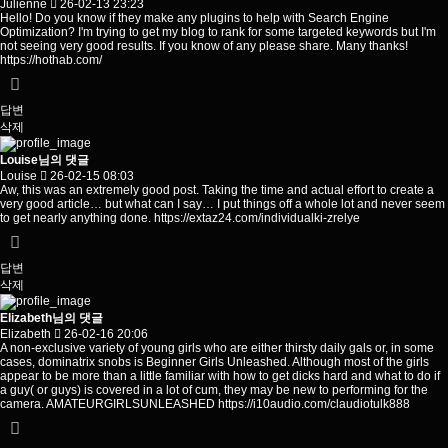
Julienne
26-02-13 23:23
Hello! Do you know if they make any plugins to help with Search Engine
Optimization? I'm trying to get my blog to rank for some targeted keywords but I'm
not seeing very good results. If you know of any please share. Many thanks!
https://hothab.com/
답변
삭제
Louise님의 댓글
Louise
26-02-15 08:03
Aw, this was an extremely good post. Taking the time and actual effort to create a
very good article… but what can I say… I put things off a whole lot and never seem
to get nearly anything done.
https://extaz24.com/individualki-zrelye
답변
삭제
Elizabeth님의 댓글
Elizabeth
26-02-16 20:06
A non-exclusive variety of young girls who are either thirsty daily gals or, in some
cases, dominatrix snobs is Beginner Girls Unleashed. Although most of the girls
appear to be more than a little familiar with how to get dicks hard and what to do if
a guy( or guys) is covered in a lot of cum, they may be new to performing for the
camera. AMATEURGIRLSUNLEASHED
https://i10audio.com/claudiotulk888