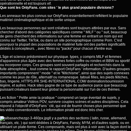
opérationnelle et est toujours vif.
Que sont les OnlyFans. com sites ' le plus grand populaire divisions?
Les anneaux les plus connus sur OnlyFans essentiellement reflètent le populaire
matériel cinématographique et de sortie unique.
Les beaucoup personnes qui sont créatives sont toujours attirées par eux. Sans
chercher d'abord des catégories spécifiques comme " MILF " ou " suit, beaucoup
de gens cherchent des informations sur une femme en entrant un nom qui est
connu sur Twitter, TikTok, ou dans un site pornographique comme Porn. C'est
pourquoi la plupart des populations de matériel fuite ont des parties significatifs
dédiés à concepteurs. , avec fibres ou "packs" pour chacun d'entre eux.
L'âge et science prédominent sur physique. types, y compris MILF et femmes
d'apparence plus âgée avec des femmes fortes coffre ou rondes et BBW ou sportif
ou incorporer corps. Ces groupes sont souvent partagés et recherchés dans la
fuite atmosphère. , tout comme le rapport OnlyFans ' information. D'autres groupes
importants comprennent " mode " et le "fétichisme", ainsi que des sujets connexes
comme les jeux de rôle, alternatif ou romanesque. tatoué filles, les pieds fétiches,
bas, lingerie,
HTTPS:/FR.SHE-INTERNATIONAL.COM/
domination/soumission
légère, et autres. Hack sites gagne de ce type de audience parce que beaucoup
puissant créateurs basent leur global la personnalité sur l'un de ces thèmes.
Les fiction " Petite amie la pratique " comprend un large éventail de sujets, y
compris amateur Vidéos POV, survivre couples scènes et autres disciplines. Cela
répond à l'objectif d'OnlyFans ' clé, qui est de fournir choses plus personnel que
les vidéo conventionnels. Le information piraté est donc très cher.
Il y a parfois des sections ( latin, russe, allemand,
français, etc. ) qui sont dédiées à OnlyFans, Fansly, MYM, et d'autres sujets. ou en
utilisant un plate-forme. Ces composants, mais ont plus à voir avec la façon dont le