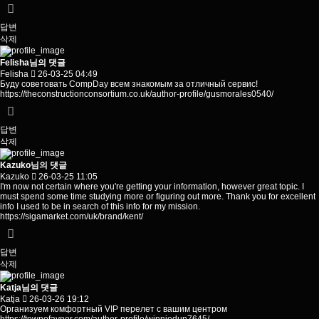
답변
삭제
Felisha님의 댓글
Felisha
26-03-25 04:49
Буду советовать CompDay всем знакомым за отличный сервис!
https://theconstructionconsortium.co.uk/author-profile/gusmorales0540/
답변
삭제
Kazuko님의 댓글
Kazuko
26-03-25 11:05
I'm now not certain where you're getting your information, however great topic. I
must spend some time studying more or figuring out more. Thank you for excellent
info I used to be in search of this info for my mission.
https://sigamarket.com/uk/brand/kent/
답변
삭제
Katja님의 댓글
Katja
26-03-26 19:12
Организуем комфортный VIP перелет с вашим центром