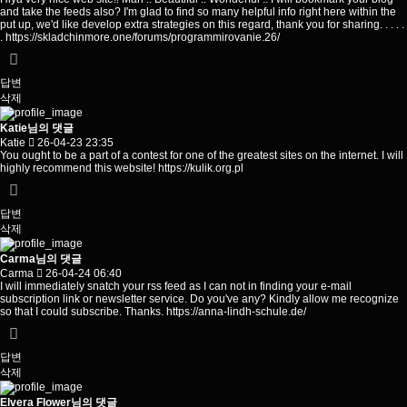
and take the feeds also? I'm glad to find so many helpful info right here within the
put up, we'd like develop extra strategies on this regard, thank you for sharing. . . . .
.
https://skladchinmore.one/forums/programmirovanie.26/
답변
삭제
Katie님의 댓글
Katie
26-04-23 23:35
You ought to be a part of a contest for one of the greatest sites on the internet. I will
highly recommend this website!
https://kulik.org.pl
답변
삭제
Carma님의 댓글
Carma
26-04-24 06:40
I will immediately snatch your rss feed as I can not in finding your e-mail
subscription link or newsletter service. Do you've any? Kindly allow me recognize
so that I could subscribe. Thanks.
https://anna-lindh-schule.de/
답변
삭제
Elvera Flower님의 댓글