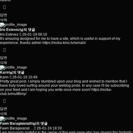
casino
답변
삭제
Iris Estevez님의 댓글
Iris Estevez
26-01-19 08:16
It's amazing designed for me to have a site, which is useful in support of my
experience. thanks admin
https://rezka-kino.tv/serials/
답변
삭제
Karin님의 댓글
Karin
26-01-19 10:49
Pretty great post. I simply stumbled upon your blog and wished to mention that I
have truly loved surfing around your weblog posts. In any case I'll be subscribing
on your feed and I am hoping you write once more soon!
https://rezka-
club.tv/multfilmy/
답변
삭제
Fawn Baragwanath님의 댓글
Fawn Baragwanat…
26-01-19 19:33
I am genuinely grateful to the owner of this web page who has shared this fantastic