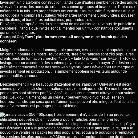
favorisent un plateforme construction, tandis que d'autres semblent être des adulte
sites vidéo avec des noms de créateurs comme groupes et beaucoup d'entre eux
mélanger à la fois. Les propriétaires ont construit leurs publicité systèmes autour
de tout cela, y compris frauduleux "télécharger lancement ", pop-unders, pousser
notifications, et bannières publicitaires, pop-unders, etc.
En vérité, les propriétaires du site tentent de maximiser les revenus de publicité à
ce sphère. , tandis que invités sont alimentés par un flux constant de documents
qui ont été divulgués.
Pourquoi OnlyFans ' plateformes reste-t-il anonyme et ne fournit que des
données?
Malgré condamnation et dommageable pousser, ces sites restent populaires pour
un certain nombre de motifs. Tout d'abord, "free prix "articles sont très populaires.
clients peut, de formation chercher " titre ". + fuite OnlyFans " sur Twitter, TikTok, ou
Instagram pour accéder à des contenu payants sans avoir à payer. Ce désirer est
précisément rencontré par des sites web fuyants. Sans développer un marque ou
investissement en production. , ils simplement obtenir les visiteurs autour de
personnalités connues.
Deuxièmement, il y a beaucoup d'attention et de s'appuyer. OnlyFans est décrit
comme privé,
https:/fr.she-international.com/
romantique et clé. De nombreuses
personnes sont attirées par " No Accès qui est certainement attrayant pour suinter
sites. Ceux qui n'aiment pas un créateur peuvent vouloir voir et utiliser son
heureux. , tandis que ceux qui ne l'aiment pas peuvent être intrigué. Tout cela fait
que déversement est propager plus rapidement.
Troisièmement, il n'y a pas de fin au présenter.
utilisateurs peut-être obtenir vouloir à publier articles pour améliorer leur
réputation, recevoir une compensation, ou simplement pour le plaisir tant qu'il y a
des écrivains. Qui a le pouvoir de contrôler le contenu le plus populaire, qui a le
pouvoir de vendre les packs les plus populaires, et qui a le pouvoir de remplacer
les versions les plus populaires? Même après la fermeture d'un nom de domaine,