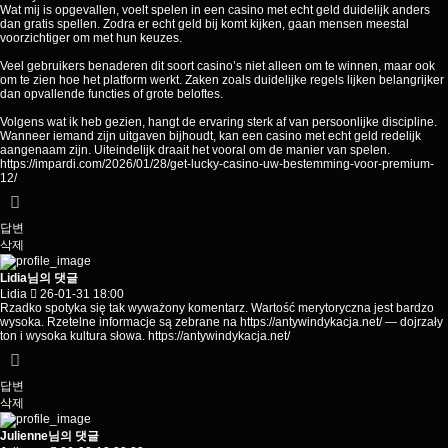
Wat mij is opgevallen, voelt spelen in een casino met echt geld duidelijk anders
dan gratis spellen. Zodra er echt geld bij komt kijken, gaan mensen meestal
voorzichtiger om met hun keuzes.
Veel gebruikers benaderen dit soort casino’s niet alleen om te winnen, maar ook
om te zien hoe het platform werkt. Zaken zoals duidelijke regels lijken belangrijker
dan opvallende functies of grote beloftes.
Volgens wat ik heb gezien, hangt de ervaring sterk af van persoonlijke discipline.
Wanneer iemand zijn uitgaven bijhoudt, kan een casino met echt geld redelijk
aangenaam zijn. Uiteindelijk draait het vooral om de manier van spelen.
https://impardi.com/2026/01/28/get-lucky-casino-uw-bestemming-voor-premium-
12/
답변
삭제
Lidia님의 댓글
Lidia
26-01-31 18:00
Rzadko spotyka się tak wyważony komentarz. Wartość merytoryczna jest bardzo
wysoka. Rzetelne informacje są zebrane na
https://antywindykacja.net/
— dojrzały
ton i wysoka kultura słowa.
https://antywindykacja.net/
답변
삭제
Julienne님의 댓글