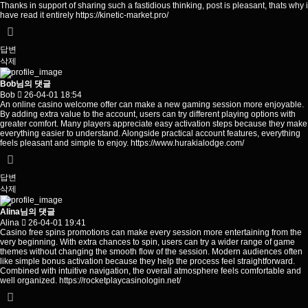
Thanks in support of sharing such a fastidious thinking, post is pleasant, thats why i
have read it entirely
https://kinetic-market.pro/
답변
삭제
Bob님의 댓글
Bob
26-04-01 18:54
An online casino welcome offer can make a new gaming session more enjoyable.
By adding extra value to the account, users can try different playing options with
greater comfort. Many players appreciate easy activation steps because they make
everything easier to understand. Alongside practical account features, everything
feels pleasant and simple to enjoy.
https://www.hurakialodge.com/
답변
삭제
Alina님의 댓글
Alina
26-04-01 19:41
Casino free spins promotions can make every session more entertaining from the
very beginning. With extra chances to spin, users can try a wider range of game
themes without changing the smooth flow of the session. Modern audiences often
like simple bonus activation because they help the process feel straightforward.
Combined with intuitive navigation, the overall atmosphere feels comfortable and
well organized.
https://rocketplaycasinologin.net/