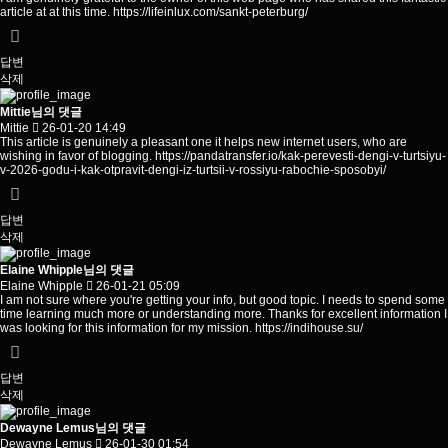
article at at this time.
https://lifeinlux.com/sankt-peterburg/
답변
삭제
Mittie님의 댓글
Mittie
26-01-20 14:49
This article is genuinely a pleasant one it helps new internet users, who are
wishing in favor of blogging.
https://pandatransfer.io/kak-perevesti-dengi-v-turtsiyu-
v-2026-godu-i-kak-otpravit-dengi-iz-turtsii-v-rossiyu-rabochie-sposobyi/
답변
삭제
Elaine Whipple님의 댓글
Elaine Whipple
26-01-21 05:09
I am not sure where you're getting your info, but good topic. I needs to spend some
time learning much more or understanding more. Thanks for excellent information I
was looking for this information for my mission.
https://indihouse.su/
답변
삭제
Dewayne Lemus님의 댓글
Dewayne Lemus
26-01-30 01:54