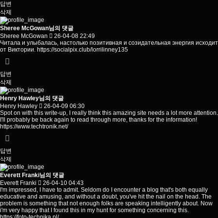
답변
삭제
Sheree McGowan님의 댓글
Sheree McGowan
26-04-08 22:49
Читала и улыбалась, настолько позитивная и созидательная энергия исходит
от Виктории.
https://socialpix.club/lorrilinney135
답변
삭제
Henry Hawley님의 댓글
Henry Hawley
26-04-09 06:30
Spot on with this write-up, I really think this amazing site needs a lot more attention.
I'll probably be back again to read through more, thanks for the information!
https://www.techtronik.net/
답변
삭제
Everett Franki님의 댓글
Everett Franki
26-04-10 04:43
I'm impressed, I have to admit. Seldom do I encounter a blog that's both equally
educative and amusing, and without a doubt, you've hit the nail on the head. The
problem is something that not enough folks are speaking intelligently about. Now
i'm very happy that I found this in my hunt for something concerning this.
https://foto-technika.pl/