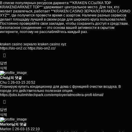
В списке популярных ресурсов даркнета **KRAKEN ССЫЛКА ТОР
KRAKENDARKNET TOP** удерживает центральное место. Для тех, кто
желает развлечься, работает **KRAKEN CASINO ЗЕРКАЛО KRAKEN CASINO
XYZ**, где получится провести время с азартом. Наличие разных сервисов
делает площадку лучшей в своем роде для широкого круга пользователей.
Постоянно проверяйте свои закладки, чтобы сохранить доступ к средствам.
Безопасное соединение — это основа вашей активности в скрытом
интернете, поэтому не расслабляйтесь каждый раз.
kraken casino зеркало kraken casino xyz
https://slo-on2.cc
https://slo-on2.cc/
답변
삭제
Chu님의 댓글
Chu
26-03-15 20:52
Планирую купить кондиционер для дома с функцией очистки воздуха. В
городе это действительно полезная опция.
https://jobs.kulimhitechpark.com/employer/atmosfera-profi-klimat/
답변
삭제
Marlon님의 댓글
Marlon
26-03-15 22:10