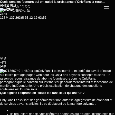
Quels sont les facteurs qui ont guidé la croissance d'OnlyFans la reco…
페이지 정보
Zane
128건
137,263회
25-12-19 03:52
수정
삭제
본문
OnlyFans Leaks fournit la majorité du travail effectué
sur le site piratage pages web pour les OnlyFans payants concepts musées. En
raison du reconnaissance de abonné fournisseurs comme OnlyFans,
pornographique le contenu sur Internet est généralement interdit et fonctionne de
manière indépendante. Une précis explication de chacune des questions
soulevées est
fournie
sous.
Que signifie l'expression "seuls les fans lieux qui ont fui"?
OnlyFans Leaks sont des généralement non autorisé agrégateurs de étonnant et
de services payants articles. Ils se déplacent de la manière suivante :
Ils republient des œuvres littéraires originales qui n'étaient disponibles que