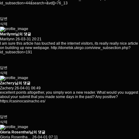
id_subsection=44&search=&vd
[]=76_13
답변
삭제
Marilynn님의 댓글
Marilynn
26-03-31 20:21
I am sure this article has touched all the internet visitors, its really really nice article
on building up new webpage.
http://donetsk.ukrgo.com/view_subsection.php?
id_subsection=191
답변
삭제
Zachery님의 댓글
Zachery
26-04-01 06:49
excellent points altogether, you simply won a new reader. What would you suggest
about your submit that you made some days in the past? Any positive?
https://casinocasinacho.es/
답변
삭제
Gloria Rosenthal님의 댓글
Gloria Rosentha…
26-04-01 07:11