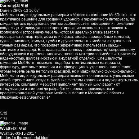
Darren님의 댓글
Darren
26-03-13 16:07
Мебель по индивидуальным размерам в Москве от компании МебЭстет - это
практичное решение для создания удобного и гармоничного интерьера, где
каждая деталь продумана с учётом особенностей помещения и пожеланий
владельца. Индивидуальное проектирование позволяет изготавливать
корпусную и встроенную мебель, которая идеально вписывается в
пространство квартиры, дома или офиса: шкафы, гардеробные комнаты,
кухни, прихожие, комоды, тумбы и другие элементы мебели создаются по
точным размерам, что позволяет эффективно использовать каждый
сантиметр площади. Благодаря собственному производству, современному
оборудованию и применению качественных материалов мебель отличается
надёжностью, долговечностью и аккуратной отделкой. Специалисты
компании МебЭстет помогают подобрать оптимальные материалы,
фурнитуру, цветовые решения и конфигурацию внутреннего наполнения,
чтобы мебель была не только красивой, но и максимально функциональной.
Мебель по индивидуальным размерам позволяет реализовать уникальные
дизайнерские идеи, создать удобные системы хранения и подчеркнуть стиль
интерьера. Компания МебЭстет выполняет полный цикл работ - от
консультации и замеров до разработки проекта, производства и
профессиональной установки мебели в Москве и Московской области.
https://meb-estet.ru/prihozhie/
답변
삭제
Wyatt님의 댓글
Wyatt
26-03-15 20:17
Kudos for the wonderful blog!