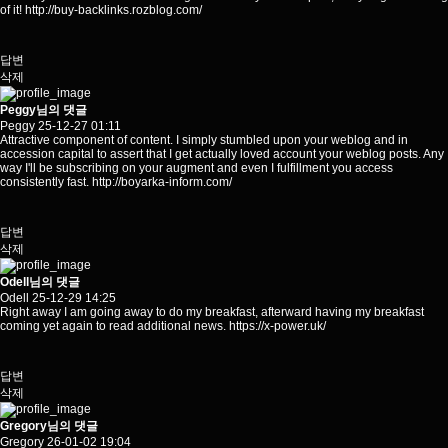
of it!
http://buy-backlinks.rozblog.com/
답변
삭제
Peggy님의 댓글
Peggy
25-12-27 01:11
Attractive component of content. I simply stumbled upon your weblog and in
accession capital to assert that I get actually loved account your weblog posts. Any
way I'll be subscribing on your augment and even I fulfillment you access
consistently fast.
http://boyarka-inform.com/
답변
삭제
Odell님의 댓글
Odell
25-12-29 14:25
Right away I am going away to do my breakfast, afterward having my breakfast
coming yet again to read additional news.
https://x-power.uk/
답변
삭제
Gregory님의 댓글
Gregory
26-01-02 19:04