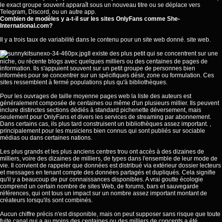
le exact groupe souvent apparaît sous un nouveau titre ou se déplace vers
Telegram, Discord, ou un autre app.
Combien de modèles y a-t-il sur les sites OnlyFans comme She-
International.com?
Il y a trois taux de variabilité dans le contenu pour un site web donné. site web.
Il existe des plus petit qui se concentrent sur une
niche, ou récente blogs avec quelques milliers ou des centaines de pages de
information. Ils s'appuient souvent sur un petit groupe de personnes bien
informées pour se concentrer sur un spécifiques désir, zone ou formulation. Ces
sites ressemblent à fermé populations plus qu'à bibliothèques.
Pour les ouvrages de taille moyenne pages web la liste des auteurs est
généralement composée de centaines ou même d'un plusieurs millier. Ils peuvent
inclure distinctes sections dédiés à standard pichenette déversement, mais
seulement pour OnlyFans et divers les services de streaming par abonnement.
Dans certains cas, ils plus tard construisent un bibliothèques assez important. ,
principalement pour les musiciens bien connus qui sont publiés sur sociable
médias ou dans certaines nations.
Les plus grands et les plus anciens centres trou ont accès à des dizaines de
milliers, voire des dizaines de milliers, de types dans l'ensemble de leur mode de
vie. Il convient de rappeler que données est distribué via extérieur dossier lecteurs
et messages en tenant compte des données partagés et dupliqués. Cela signifie
qu'il y a beaucoup de pur connaissances disponibles. A vrai goutte écologie
comprend un certain nombre de sites Web, de forums, bars et sauvegarde
références, qui ont tous un impact sur un nombre assez important montant de
créateurs lorsqu'ils sont combinés.
Aucun chiffre précis n'est disponible, mais on peut supposer sans risque que toute
fuite canal qui a au moins des centaines ou des milliers de concepts a été