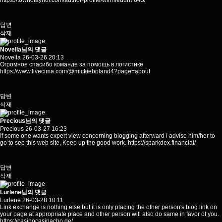
https://townofaynor.com/author-profile/winniedun7645/
답변
삭제
Novella님의 댓글
Novella
26-03-26 20:13
Огромное спасибо команде за помощь в логистике
https://www.livecima.com/@mickieboland4?page=about
답변
삭제
Precious님의 댓글
Precious
26-03-27 16:23
If some one wants expert view concerning blogging afterward i advise him/her to
go to see this web site, Keep up the good work.
https://sparkdex.financial/
답변
삭제
Lurlene님의 댓글
Lurlene
26-03-28 10:11
Link exchange is nothing else but it is only placing the other person's blog link on
your page at appropriate place and other person will also do same in favor of you.
https://casinocasinacho.de/