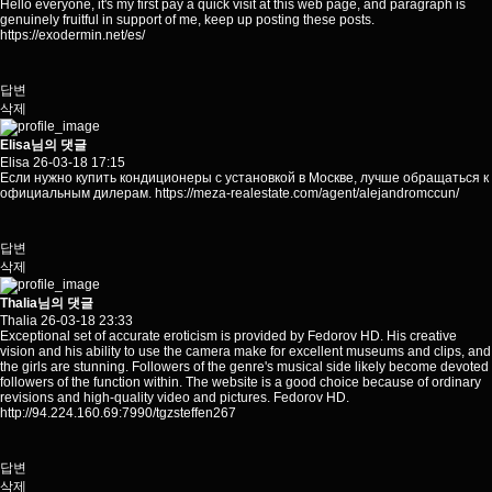
Hello everyone, it's my first pay a quick visit at this web page, and paragraph is
genuinely fruitful in support of me, keep up posting these posts.
https://exodermin.net/es/
답변
삭제
Elisa님의 댓글
Elisa
26-03-18 17:15
Если нужно купить кондиционеры с установкой в Москве, лучше обращаться к
официальным дилерам.
https://meza-realestate.com/agent/alejandromccun/
답변
삭제
Thalia님의 댓글
Thalia
26-03-18 23:33
Exceptional set of accurate eroticism is provided by Fedorov HD. His creative
vision and his ability to use the camera make for excellent museums and clips, and
the girls are stunning. Followers of the genre's musical side likely become devoted
followers of the function within. The website is a good choice because of ordinary
revisions and high-quality video and pictures. Fedorov HD.
http://94.224.160.69:7990/tgzsteffen267
답변
삭제