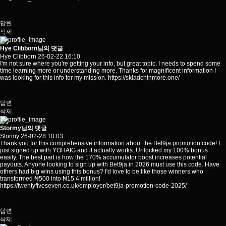
답변
삭제
Hye Clibborn님의 댓글
Hye Clibborn
26-02-22 16:10
I'm not sure where you're getting your info, but great topic. I needs to spend some
time learning more or understanding more. Thanks for magnificent information I
was looking for this info for my mission.
https://skladchinmore.one/
답변
삭제
Stormy님의 댓글
Stormy
26-02-28 10:03
Thank you for this comprehensive information about the Bet9ja promotion code! I
just signed up with YOHAIG and it actually works. Unlocked my 100% bonus
easily. The best part is how the 170% accumulator boost increases potential
payouts. Anyone looking to sign up with Bet9ja in 2026 must use this code. Have
others had big wins using this bonus? I'd love to be like those winners who
transformed ₦500 into ₦15.4 million!
https://twentyfiveseven.co.uk/employer/bet9ja-promotion-code-2025/
답변
삭제