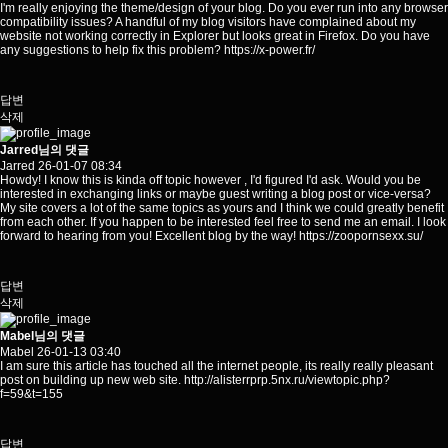
I'm really enjoying the theme/design of your blog. Do you ever run into any browser
compatibility issues? A handful of my blog visitors have complained about my
website not working correctly in Explorer but looks great in Firefox. Do you have
any suggestions to help fix this problem?
https://x-power.fr/
답변
삭제
Jarred님의 댓글
Jarred
26-01-07 08:34
Howdy! I know this is kinda off topic however , I'd figured I'd ask. Would you be
interested in exchanging links or maybe guest writing a blog post or vice-versa?
My site covers a lot of the same topics as yours and I think we could greatly benefit
from each other. If you happen to be interested feel free to send me an email. I look
forward to hearing from you! Excellent blog by the way!
https://zoopornsexx.su/
답변
삭제
Mabel님의 댓글
Mabel
26-01-13 03:40
I am sure this article has touched all the internet people, its really really pleasant
post on building up new web site.
http://alisterrprp.5nx.ru/viewtopic.php?
f=59&t=155
답변