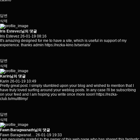
casino
답변
삭제
Iris Estevez님의 댓글
Iris Estevez
26-01-19 08:16
It's amazing designed for me to have a site, which is useful in support of my
experience. thanks admin
https://rezka-kino.tv/serials/
답변
삭제
Karin님의 댓글
Karin
26-01-19 10:49
Pretty great post. I simply stumbled upon your blog and wished to mention that I
have truly loved surfing around your weblog posts. In any case I'll be subscribing
on your feed and I am hoping you write once more soon!
https://rezka-
club.tv/multfilmy/
답변
삭제
Fawn Baragwanath님의 댓글
Fawn Baragwanat…
26-01-19 19:33
I am genuinely grateful to the owner of this web page who has shared this fantastic