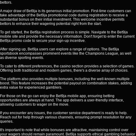
bettors.
A major draw of Bet9ja is its generous initial promotion. First-time customers can
take advantage of the Bet9ja promotional code during registration to receive a
substantial bonus on their initial investment. This welcome incentive permits
bettors to enhance their wagering potential right from the start.
To get started, the Bet9ja registration process is simple. Navigate to the Bet9ja
mobile site and provide the necessary information. Don't forget to enter the current
Bet9ja promo code to secure your sign-up incentive.
After signing up, Bet9ja users can explore a range of options. The Bet9ja
sportsbook encompasses prominent events like the Champions League, as well
as diverse sporting events.
To cater to different preferences, the casino section provides a selection of games.
Offering both traditional and modern games, there's a diverse array of choices.
The platform also provides multiple bonuses, including the well-known multiple
boost. This feature increases the potential payout on combination stakes, adding
extra value for experienced gamblers.
For those on the go can enjoy the Bet9ja mobile app, ensuring betting
opportunities are always at hand. The app delivers a user-friendly interface,
allowing customers to wager on the move.
If you encounter any issues, the customer service department is ready to help.
Reach out for help through various channels, ensuring prompt resolution for any
queries.
It's important to note that while bonuses are attractive, maintaining control over
your wagers should remain paramount. Bet9ja supports ethical gambling behavior