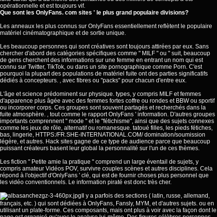
opérationnelle et est toujours vif.
Que sont les OnlyFans. com sites ' le plus grand populaire divisions?
Les anneaux les plus connus sur OnlyFans essentiellement reflètent le populaire
matériel cinématographique et de sortie unique.
Les beaucoup personnes qui sont créatives sont toujours attirées par eux. Sans
chercher d'abord des catégories spécifiques comme " MILF " ou " suit, beaucoup
de gens cherchent des informations sur une femme en entrant un nom qui est
connu sur Twitter, TikTok, ou dans un site pornographique comme Porn. C'est
pourquoi la plupart des populations de matériel fuite ont des parties significatifs
dédiés à concepteurs. , avec fibres ou "packs" pour chacun d'entre eux.
L'âge et science prédominent sur physique. types, y compris MILF et femmes
d'apparence plus âgée avec des femmes fortes coffre ou rondes et BBW ou sportif
ou incorporer corps. Ces groupes sont souvent partagés et recherchés dans la
fuite atmosphère. , tout comme le rapport OnlyFans ' information. D'autres groupes
importants comprennent " mode " et le "fétichisme", ainsi que des sujets connexes
comme les jeux de rôle, alternatif ou romanesque. tatoué filles, les pieds fétiches,
bas, lingerie,
HTTPS:/FR.SHE-INTERNATIONAL.COM/
domination/soumission
légère, et autres. Hack sites gagne de ce type de audience parce que beaucoup
puissant créateurs basent leur global la personnalité sur l'un de ces thèmes.
Les fiction " Petite amie la pratique " comprend un large éventail de sujets, y
compris amateur Vidéos POV, survivre couples scènes et autres disciplines. Cela
répond à l'objectif d'OnlyFans ' clé, qui est de fournir choses plus personnel que
les vidéo conventionnels. Le information piraté est donc très cher.
Il y a parfois des sections ( latin, russe, allemand,
français, etc. ) qui sont dédiées à OnlyFans, Fansly, MYM, et d'autres sujets. ou en
utilisant un plate-forme. Ces composants, mais ont plus à voir avec la façon dont le