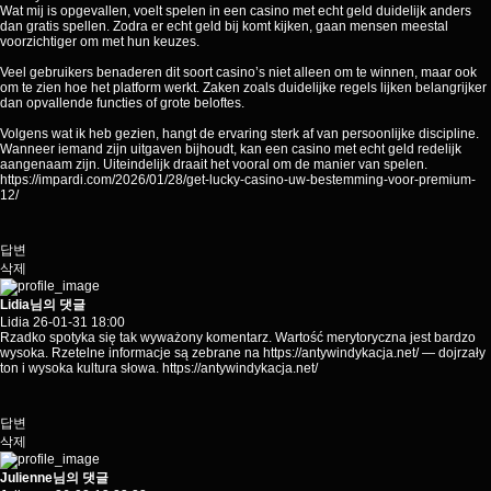
Wat mij is opgevallen, voelt spelen in een casino met echt geld duidelijk anders
dan gratis spellen. Zodra er echt geld bij komt kijken, gaan mensen meestal
voorzichtiger om met hun keuzes.
Veel gebruikers benaderen dit soort casino’s niet alleen om te winnen, maar ook
om te zien hoe het platform werkt. Zaken zoals duidelijke regels lijken belangrijker
dan opvallende functies of grote beloftes.
Volgens wat ik heb gezien, hangt de ervaring sterk af van persoonlijke discipline.
Wanneer iemand zijn uitgaven bijhoudt, kan een casino met echt geld redelijk
aangenaam zijn. Uiteindelijk draait het vooral om de manier van spelen.
https://impardi.com/2026/01/28/get-lucky-casino-uw-bestemming-voor-premium-
12/
답변
삭제
Lidia님의 댓글
Lidia
26-01-31 18:00
Rzadko spotyka się tak wyważony komentarz. Wartość merytoryczna jest bardzo
wysoka. Rzetelne informacje są zebrane na
https://antywindykacja.net/
— dojrzały
ton i wysoka kultura słowa.
https://antywindykacja.net/
답변
삭제
Julienne님의 댓글