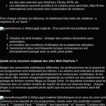
sur des sites web tels que OnlyFans, Fansly, MYM, etc.
Les utilisateurs peuvent accéder à ce contenu pour sans frais,
https:/fr.she-
international.com/
souvent sans l'autorisation de créateurs '.
Pour chaque créateur ou influence, ils établissent des listes de créateurs : a
segment, fil, ou "pack. "
Il s'agit de : D'un point de vue juridique et social :
Violation du droit d'auteur : changer des contenu rémunérés sans
autorisation.
un violation des conditions d'utilisation de la plateforme utilisation.
l'anonymat et abus sont fréquents lorsque connaissances est
principalement partagé avec un petit, privé public.
Quelle est la structure originale des sites Web OnlyFans ?
Malgré des sensorielle esthétiques différentes, les professionnels de la plupart de
ces programmes sont réellement les mêmes. Les articles sont collectés et stockés
par un groupe membre, qui est généralement un rembourser. contributeur. Ils les
recodent, offre comme chargement ingrédients ou nombre sur des plateformes de
partage de fichiers comme Mega ou Google Drive. Un deuxième inventeur peut se
retrouve avec un certain nombre de "packs" de liens sur diverses blogs. , chaque
diriger à un nouveau appareil photo après que les anciens backlinks aient été
enlevés.
A matériel bibliothèques et un sens de zone sont
communs à la majorité de ces programmes. clients créer des publicités comme "
New X, " " Updated Pack, " " bilatéral ". lien hypertexte " et " teasers. "Certains sites