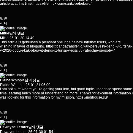
article at at this time.
https://lifeinlux.com/sankt-peterburg/
답변
삭제
Mittie님의 댓글
Mittie
26-01-20 14:49
This article is genuinely a pleasant one it helps new internet users, who are
wishing in favor of blogging.
https://pandatransfer.io/kak-perevesti-dengi-v-turtsiyu-
v-2026-godu-i-kak-otpravit-dengi-iz-turtsii-v-rossiyu-rabochie-sposobyi/
답변
삭제
Elaine Whipple님의 댓글
Elaine Whipple
26-01-21 05:09
I am not sure where you're getting your info, but good topic. I needs to spend some
time learning much more or understanding more. Thanks for excellent information I
was looking for this information for my mission.
https://indihouse.su/
답변
삭제
Dewayne Lemus님의 댓글
Dewayne Lemus
26-01-30 01:54