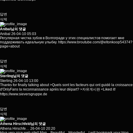
답변
삭제
Anibal님의 댓글
Anibal
26-04-10 05:03
Регулярная чистка зубов в Волгограде у этих специалистов помогает мне
поддерживать идеальную улыбку.
https://www.broutube.com/@eltonkoop54374?
page=about
답변
삭제
Sterling님의 댓글
Sterling
26-04-10 13:00
Thanks for finally talking about >Quels sont les facteurs qui ont guidé la croissance
d'OnlyFans la reconnaissance après leur départ? >자유게시판 <Liked it!
https://www.sieversgruppe.de
답변
삭제
Athena Hirschfeld님의 댓글
Athena Hirschfe…
26-04-10 20:20
Hiya very nice web site!! Man .. Beautiful .. Wonderful .. I will bookmark your blog