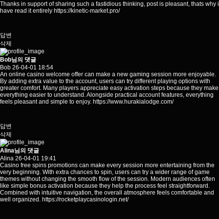
Thanks in support of sharing such a fastidious thinking, post is pleasant, thats why i
have read it entirely
https://kinetic-market.pro/
답변
삭제
Bob님의 댓글
Bob
26-04-01 18:54
An online casino welcome offer can make a new gaming session more enjoyable.
By adding extra value to the account, users can try different playing options with
greater comfort. Many players appreciate easy activation steps because they make
everything easier to understand. Alongside practical account features, everything
feels pleasant and simple to enjoy.
https://www.hurakialodge.com/
답변
삭제
Alina님의 댓글
Alina
26-04-01 19:41
Casino free spins promotions can make every session more entertaining from the
very beginning. With extra chances to spin, users can try a wider range of game
themes without changing the smooth flow of the session. Modern audiences often
like simple bonus activation because they help the process feel straightforward.
Combined with intuitive navigation, the overall atmosphere feels comfortable and
well organized.
https://rocketplaycasinologin.net/