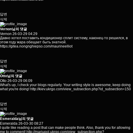
답변
삭제
Vernon님의 댓글
Vernon
26-03-29 04:29
Давно хотел поставить кондиционер сплит систему, наконец-то решился, в
этом году жара обещает быть знатной.
https://gitea.nongnghiepso.com/maurineelliot
답변
삭제
Otto님의 댓글
Otto
26-03-29 06:09
What's up, I check your blogs regularly. Your writing style is awesome, keep doing
what you're doing!
http://kiev.ukrgo.com/view_subsection.php?id_subsection=150
답변
삭제
Esmeralda님의 댓글
Esmeralda
26-03-30 08:27
I quite like reading a post that can make people think. Also, thank you for allowing
me to comment!
http://mariupol.ukrgo.com/view_subsection.php?