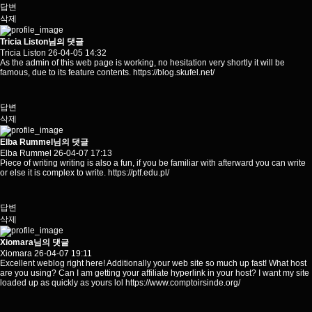
답변
삭제
Tricia Liston님의 댓글
Tricia Liston
26-04-05 14:32
As the admin of this web page is working, no hesitation very shortly it will be
famous, due to its feature contents.
https://blog.skufel.net/
답변
삭제
Elba Rummel님의 댓글
Elba Rummel
26-04-07 17:13
Piece of writing writing is also a fun, if you be familiar with afterward you can write
or else it is complex to write.
https://ptf.edu.pl/
답변
삭제
Xiomara님의 댓글
Xiomara
26-04-07 19:11
Excellent weblog right here! Additionally your web site so much up fast! What host
are you using? Can I am getting your affiliate hyperlink in your host? I want my site
loaded up as quickly as yours lol
https://www.comptoirsinde.org/