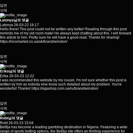
답변
삭제
Latonya님의 댓글
Latonya
26-03-22 16:17
Hello there! This post could not be written any better! Reading through this post
reminds me of my old room mate! He always kept chatting about this. I will forward
this article to him. Pretty sure he will have a good read. Thanks for sharing!
https://nicomarket.co.ua/uk/brand/winston/
답변
삭제
Erika님의 댓글
Erika
26-03-23 12:22
I was recommended this website by my cousin. I'm not sure whether this post is
written by him as nobody else know such detailed about my problem. You're
wonderful! Thanks!
https://sigashop.com.ua/ru/brand/winston/
답변
삭제
Robt님의 댓글
Robt
26-03-23 15:04
Bet9ja has become a leading gambling destination in Nigeria. Featuring a wide
range of sports betting options, the Bet9ja site offers an thrilling experience for