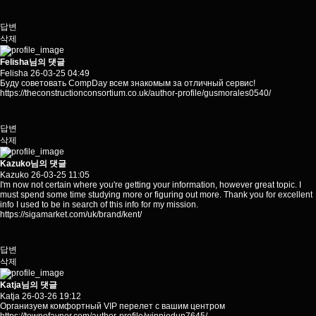
답변
삭제
Felisha님의 댓글
Felisha
26-03-25 04:49
Буду советовать CompDay всем знакомым за отличный сервис!
https://theconstructionconsortium.co.uk/author-profile/gusmorales0540/
답변
삭제
Kazuko님의 댓글
Kazuko
26-03-25 11:05
I'm now not certain where you're getting your information, however great topic. I
must spend some time studying more or figuring out more. Thank you for excellent
info I used to be in search of this info for my mission.
https://sigamarket.com/uk/brand/kent/
답변
삭제
Katja님의 댓글
Katja
26-03-26 19:12
Организуем комфортный VIP перелет с вашим центром