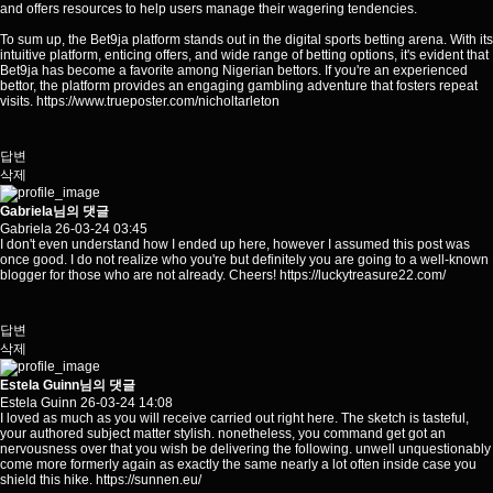
and offers resources to help users manage their wagering tendencies.
To sum up, the Bet9ja platform stands out in the digital sports betting arena. With its
intuitive platform, enticing offers, and wide range of betting options, it's evident that
Bet9ja has become a favorite among Nigerian bettors. If you're an experienced
bettor, the platform provides an engaging gambling adventure that fosters repeat
visits.
https://www.trueposter.com/nicholtarleton
답변
삭제
Gabriela님의 댓글
Gabriela
26-03-24 03:45
I don't even understand how I ended up here, however I assumed this post was
once good. I do not realize who you're but definitely you are going to a well-known
blogger for those who are not already. Cheers!
https://luckytreasure22.com/
답변
삭제
Estela Guinn님의 댓글
Estela Guinn
26-03-24 14:08
I loved as much as you will receive carried out right here. The sketch is tasteful,
your authored subject matter stylish. nonetheless, you command get got an
nervousness over that you wish be delivering the following. unwell unquestionably
come more formerly again as exactly the same nearly a lot often inside case you
shield this hike.
https://sunnen.eu/