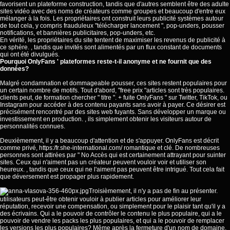
favorisent un plateforme construction, tandis que d'autres semblent être des adulte
sites vidéo avec des noms de créateurs comme groupes et beaucoup d'entre eux
mélanger à la fois. Les propriétaires ont construit leurs publicité systèmes autour
de tout cela, y compris frauduleux "télécharger lancement ", pop-unders, pousser
notifications, et bannières publicitaires, pop-unders, etc.
En vérité, les propriétaires du site tentent de maximiser les revenus de publicité à
ce sphère. , tandis que invités sont alimentés par un flux constant de documents
qui ont été divulgués.
Pourquoi OnlyFans ' plateformes reste-t-il anonyme et ne fournit que des
données?
Malgré condamnation et dommageable pousser, ces sites restent populaires pour
un certain nombre de motifs. Tout d'abord, "free prix "articles sont très populaires.
clients peut, de formation chercher " titre ". + fuite OnlyFans " sur Twitter, TikTok, ou
Instagram pour accéder à des contenu payants sans avoir à payer. Ce désirer est
précisément rencontré par des sites web fuyants. Sans développer un marque ou
investissement en production. , ils simplement obtenir les visiteurs autour de
personnalités connues.
Deuxièmement, il y a beaucoup d'attention et de s'appuyer. OnlyFans est décrit
comme privé,
https:/fr.she-international.com/
romantique et clé. De nombreuses
personnes sont attirées par " No Accès qui est certainement attrayant pour suinter
sites. Ceux qui n'aiment pas un créateur peuvent vouloir voir et utiliser son
heureux. , tandis que ceux qui ne l'aiment pas peuvent être intrigué. Tout cela fait
que déversement est propager plus rapidement.
Troisièmement, il n'y a pas de fin au présenter.
utilisateurs peut-être obtenir vouloir à publier articles pour améliorer leur
réputation, recevoir une compensation, ou simplement pour le plaisir tant qu'il y a
des écrivains. Qui a le pouvoir de contrôler le contenu le plus populaire, qui a le
pouvoir de vendre les packs les plus populaires, et qui a le pouvoir de remplacer
les versions les plus populaires? Même après la fermeture d'un nom de domaine,