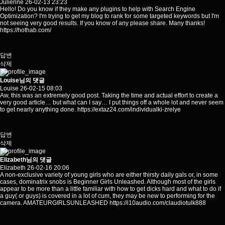
Julienne
26-02-13 23:23
Hello! Do you know if they make any plugins to help with Search Engine
Optimization? I'm trying to get my blog to rank for some targeted keywords but I'm
not seeing very good results. If you know of any please share. Many thanks!
https://hothab.com/
답변
삭제
Louise님의 댓글
Louise
26-02-15 08:03
Aw, this was an extremely good post. Taking the time and actual effort to create a
very good article… but what can I say… I put things off a whole lot and never seem
to get nearly anything done.
https://extaz24.com/individualki-zrelye
답변
삭제
Elizabeth님의 댓글
Elizabeth
26-02-16 20:06
A non-exclusive variety of young girls who are either thirsty daily gals or, in some
cases, dominatrix snobs is Beginner Girls Unleashed. Although most of the girls
appear to be more than a little familiar with how to get dicks hard and what to do if
a guy( or guys) is covered in a lot of cum, they may be new to performing for the
camera. AMATEURGIRLSUNLEASHED
https://i10audio.com/claudiotulk888