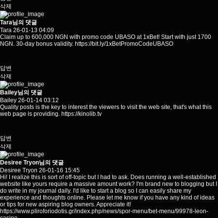
삭제
Tara님의 댓글
Tara
26-01-13 04:09
Claim up to 600,000 NGN with promo code UBASO at 1xBet! Start with just 1700
NGN. 30-day bonus validity.
https://bit.ly/1xBetPromoCodeUBASO
답변
삭제
Bailey님의 댓글
Bailey
26-01-14 03:12
Quality posts is the key to interest the viewers to visit the web site, that's what this
web page is providing.
https://kinolib.tv
답변
삭제
Desiree Tryon님의 댓글
Desiree Tryon
26-01-16 15:45
Hi! I realize this is sort of off-topic but I had to ask. Does running a well-established
website like yours require a massive amount work? I'm brand new to blogging but I
do write in my journal daily. I'd like to start a blog so I can easily share my
experience and thoughts online. Please let me know if you have any kind of ideas
or tips for new aspiring blog owners. Appreciate it!
https://www.pliroforiodotis.gr/index.php/news/spor-menu/bet-menu/99978-leon-