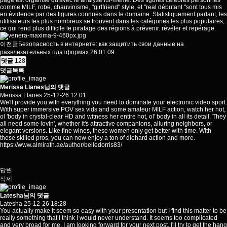
page est organisé qu'avec le analyse lui-même. Des figures célèbres personnes
comme MILF, robe, chauvinisme, "girlfriend" style, et "real débutant "sont tous mis
en évidence par des figures connues dans le domaine. Statistiquement parlant, les
utilisateurs les plus nombreux se trouvent dans les
catégories
les plus populaires,
ce qui rend plus difficile le piratage des régions à prévenir. révéler et repérage.
이전글
Безопасность в интернете: как защитить свои данные на
развлекательных платформах
26.01.09
댓글
128
댓글목록
Merissa Llanes님의 댓글
Merissa Llanes
25-12-26 12:01
We'll provide you with everything you need to dominate your electronic video sport.
With super immersive POV sex vids and some amateur MILF action, watch her hot,
ol 'body in crystal-clear HD and witness her entire hot, ol' body in all its detail. They
all need some lovin', whether it's attractive companions, alluring neighbors, or
elegant versions. Like fine wines, these women only get better with time. With
these skilled pros, you can now enjoy a ton of diehard action and more.
https://www.almirath.ae/author/belledorris83/
답변
삭제
Latesha님의 댓글
Latesha
25-12-26 18:28
You actually make it seem so easy with your presentation but I find this matter to be
really something that I think I would never understand. It seems too complicated
and very broad for me. I am looking forward for your next post, I'll try to get the hang