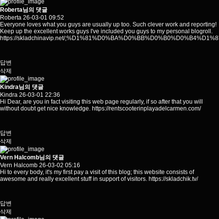
Roberta님의 댓글
Roberta
26-03-01 09:52
Everyone loves what you guys are usually up too. Such clever work and reporting!
Keep up the excellent works guys I've included you guys to my personal blogroll.
https://skladchinavip.net/;%D1%81%D0%BA%D0%BB%D0%B0%D0%
답변
삭제
Kindra님의 댓글
Kindra
26-03-01 22:36
Hi Dear, are you in fact visiting this web page regularly, if so after that you will
without doubt get nice knowledge.
https://rentscooterinplayadelcarmen.com/
답변
삭제
Vern Halcomb님의 댓글
Vern Halcomb
26-03-02 05:16
Hi to every body, it's my first pay a visit of this blog; this website consists of
awesome and really excellent stuff in support of visitors.
https://skladchik.tv/
답변
삭제