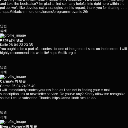
and take the feeds also? I'm glad to find so many helpful info right here within the
put up, we'd like develop extra strategies on this regard, thank you for sharing. . . . .
.
https://skladchinmore.one/forums/programmirovanie.26/
답변
삭제
Katie님의 댓글
Katie
26-04-23 23:35
You ought to be a part of a contest for one of the greatest sites on the internet. I will
highly recommend this website!
https://kulik.org.pl
답변
삭제
Carma님의 댓글
Carma
26-04-24 06:40
I will immediately snatch your rss feed as I can not in finding your e-mail
subscription link or newsletter service. Do you've any? Kindly allow me recognize
so that I could subscribe. Thanks.
https://anna-lindh-schule.de/
답변
삭제
Elvera Flower님의 댓글