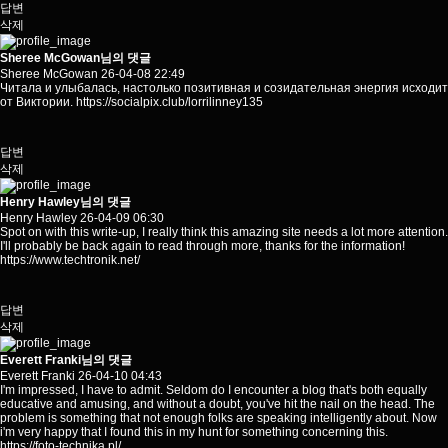
답변
삭제
Sheree McGowan님의 댓글
Sheree McGowan
26-04-08 22:49
Читала и улыбалась, настолько позитивная и созидательная энергия исходит
от Виктории.
https://socialpix.club/lorrilinney135
답변
삭제
Henry Hawley님의 댓글
Henry Hawley
26-04-09 06:30
Spot on with this write-up, I really think this amazing site needs a lot more attention.
I'll probably be back again to read through more, thanks for the information!
https://www.techtronik.net/
답변
삭제
Everett Franki님의 댓글
Everett Franki
26-04-10 04:43
I'm impressed, I have to admit. Seldom do I encounter a blog that's both equally
educative and amusing, and without a doubt, you've hit the nail on the head. The
problem is something that not enough folks are speaking intelligently about. Now
i'm very happy that I found this in my hunt for something concerning this.
https://foto-technika.pl/