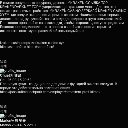
В списке популярных ресурсов даркнета **KRAKEN ССЫЛКА ТОР
KRAKENDARKNET TOP** удерживает центральное место. Для тех, кто
желает развлечься, работает **KRAKEN CASINO ЗЕРКАЛО KRAKEN CASINO
XYZ**, где получится провести время с азартом. Наличие разных сервисов
делает площадку лучшей в своем роде для широкого круга пользователей.
Постоянно проверяйте свои закладки, чтобы сохранить доступ к средствам.
Безопасное соединение — это основа вашей активности в скрытом
интернете, поэтому не расслабляйтесь каждый раз.
kraken casino зеркало kraken casino xyz
https://slo-on2.cc
https://slo-on2.cc/
답변
삭제
Chu님의 댓글
Chu
26-03-15 20:52
Планирую купить кондиционер для дома с функцией очистки воздуха. В
городе это действительно полезная опция.
https://jobs.kulimhitechpark.com/employer/atmosfera-profi-klimat/
답변
삭제
Marlon님의 댓글
Marlon
26-03-15 22:10