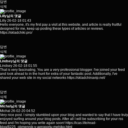
답변
삭제
Lilly님의 댓글
Lilly
26-02-18 01:43
Hello everyone, it's my first pay a visit at this website, and article is really fruitful
designed for me, keep up posting these types of articles or reviews.
https://skladchiki.pro/
답변
삭제
Lindsey님의 댓글
Lindsey
26-02-18 01:55
That is very fascinating, You are a very professional blogger. I've joined your feed
and look ahead to in the hunt for extra of your fantastic post. Additionally, I've
shared your web site in my social networks
https://skladchinavip.net/
답변
삭제
Michal님의 댓글
Michal
26-02-20 04:52
Very nice post. I simply stumbled upon your blog and wanted to say that I have truly
enjoyed surfing around your blog posts. After all I will be subscribing for your rss
feed and I'm hoping you write again soon!
https://icas.life/read-
blog/8225_obmennik-v-aeroportu-mehiko.html