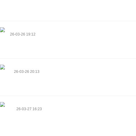
you for excellent info I used to be in search of this info for my mission.
https://sigamarket.com/uk/brand/kent/
Katja
26-03-26 19:12
Организуем комфортный VIP перелет с вашим центром
https://townofaynor.com/author-profile/winniedun7645/
Novella
26-03-26 20:13
Огромное спасибо команде за помощь в логистике
https://www.livecima.com/@mickieboland4?page=about
Precious
26-03-27 16:23
If some one wants expert view concerning blogging afterward i advise
him/her to go to see this web site, Keep up the good work.
https://sparkdex.financial/