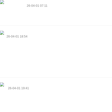
Gloria Rosentha…
26-04-01 07:11
Thanks in support of sharing such a fastidious thinking, post is pleasant,
thats why i have read it entirely
https://kinetic-market.pro/
Bob
26-04-01 18:54
An online casino welcome offer can make a new gaming session more
enjoyable. By adding extra value to the account, users can try different
playing options with greater comfort. Many players appreciate easy
activation steps because they make everything easier to understand.
Alongside practical account features, everything feels pleasant and simple
to enjoy.
https://www.hurakialodge.com/
Alina
26-04-01 19:41
Casino free spins promotions can make every session more entertaining
from the very beginning. With extra chances to spin, users can try a wider
range of game themes without changing the smooth flow of the session.
Modern audiences often like simple bonus activation because they help