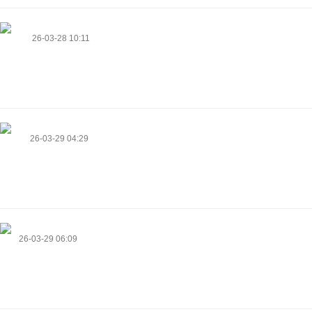
Lurlene
26-03-28 10:11
Link exchange is nothing else but it is only placing the other person's blog
link on your page at appropriate place and other person will also do same
in favor of you.
https://casinocasinacho.de/
Vernon
26-03-29 04:29
Давно хотел поставить кондиционер сплит систему, наконец-то
решился, в этом году жара обещает быть знатной.
https://gitea.nongnghiepso.com/maurineelliot
Otto
26-03-29 06:09
What's up, I check your blogs regularly. Your writing style is awesome,
keep doing what you're doing!
http://kiev.ukrgo.com/view_subsection.php?
id_subsection=150