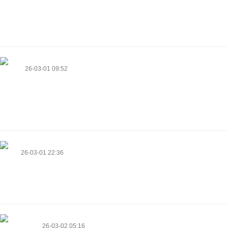
must use this code. Have others had big wins using this bonus? I'd love to
be like those winners who transformed ₦500 into ₦15.4 million!
https://twentyfiveseven.co.uk/employer/bet9ja-promotion-code-2025/
Roberta
26-03-01 09:52
Everyone loves what you guys are usually up too. Such clever work and
reporting! Keep up the excellent works guys I've included you guys to my
personal blogroll.
https://skladchinavip.net/;%D1%81%D0%BA%D0%BB%D0%B0%D0%
Kindra
26-03-01 22:36
Hi Dear, are you in fact visiting this web page regularly, if so after that you
will without doubt get nice knowledge.
https://rentscooterinplayadelcarmen.com/
Vern Halcomb
26-03-02 05:16