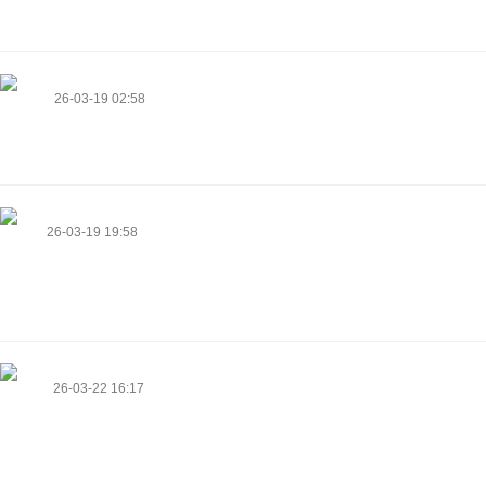
Behind-Devoted-Enthusiasts-In-Bbw-Porn
Angelita
26-03-19 02:58
Гаражные ворота установили точно в срок, монтажники
профессионалы своего дела
https://telkforce.site/juliusphe26347
Glenna
26-03-19 19:58
Spot on with this write-up, I really think this amazing site needs much more
attention. I'll probably be returning to read more, thanks for the advice!
https://pandatransfer.io/exchange-USDTBEP20-to-CashMXN/
Latonya
26-03-22 16:17
Hello there! This post could not be written any better! Reading through this
post reminds me of my old room mate! He always kept chatting about this. I
will forward this article to him. Pretty sure he will have a good read. Thanks
for sharing!
https://nicomarket.co.ua/uk/brand/winston/