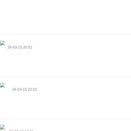
kraken casino зеркало kraken casino xyz
https://slo-on2.cc
https://slo-on2.cc/
Chu
26-03-15 20:52
Планирую купить кондиционер для дома с функцией очистки воздуха.
В городе это действительно полезная опция.
https://jobs.kulimhitechpark.com/employer/atmosfera-profi-klimat/
Marlon
26-03-15 22:10
Hello everyone, it's my first pay a quick visit at this web page, and
paragraph is genuinely fruitful in support of me, keep up posting these
posts.
https://exodermin.net/es/