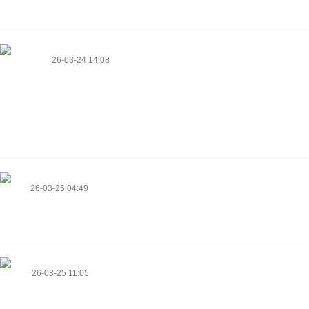
https://luckytreasure22.com/
Estela Guinn
26-03-24 14:08
I loved as much as you will receive carried out right here. The sketch is
tasteful, your authored subject matter stylish. nonetheless, you command
get got an nervousness over that you wish be delivering the following.
unwell unquestionably come more formerly again as exactly the same
nearly a lot often inside case you shield this hike.
https://sunnen.eu/
Felisha
26-03-25 04:49
Буду советовать CompDay всем знакомым за отличный сервис!
https://theconstructionconsortium.co.uk/author-profile/gusmorales0540/
Kazuko
26-03-25 11:05
I'm now not certain where you're getting your information, however great
topic. I must spend some time studying more or figuring out more. Thank