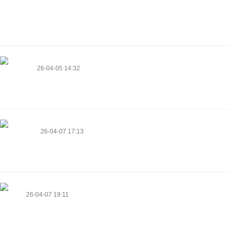
the process feel straightforward. Combined with intuitive navigation, the
overall atmosphere feels comfortable and well organized.
https://rocketplaycasinologin.net/
Tricia Liston
26-04-05 14:32
As the admin of this web page is working, no hesitation very shortly it will
be famous, due to its feature contents.
https://blog.skufel.net/
Elba Rummel
26-04-07 17:13
Piece of writing writing is also a fun, if you be familiar with afterward you
can write or else it is complex to write.
https://ptf.edu.pl/
Xiomara
26-04-07 19:11
Excellent weblog right here! Additionally your web site so much up fast!
What host are you using? Can I am getting your affiliate hyperlink in your
host? I want my site loaded up as quickly as yours lol