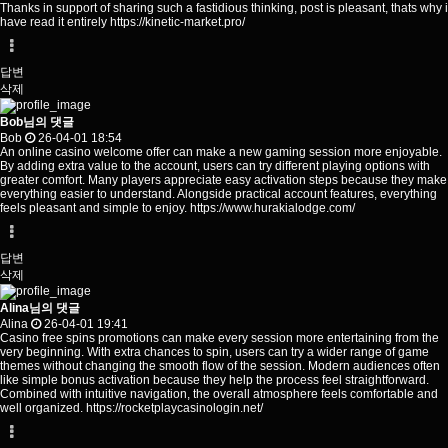
Thanks in support of sharing such a fastidious thinking, post is pleasant, thats why i
have read it entirely
https://kinetic-market.pro/
답변
삭제
Bob님의 댓글
Bob
26-04-01 18:54
An online casino welcome offer can make a new gaming session more enjoyable.
By adding extra value to the account, users can try different playing options with
greater comfort. Many players appreciate easy activation steps because they make
everything easier to understand. Alongside practical account features, everything
feels pleasant and simple to enjoy.
https://www.hurakialodge.com/
답변
삭제
Alina님의 댓글
Alina
26-04-01 19:41
Casino free spins promotions can make every session more entertaining from the
very beginning. With extra chances to spin, users can try a wider range of game
themes without changing the smooth flow of the session. Modern audiences often
like simple bonus activation because they help the process feel straightforward.
Combined with intuitive navigation, the overall atmosphere feels comfortable and
well organized.
https://rocketplaycasinologin.net/