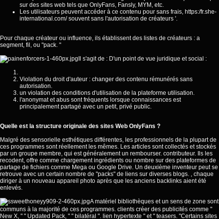
sur des sites web tels que OnlyFans, Fansly, MYM, etc.
Les utilisateurs peuvent accéder à ce contenu pour sans frais,
https:/fr.she-
international.com/
souvent sans l'autorisation de créateurs '.
Pour chaque créateur ou influence, ils établissent des listes de créateurs : a
segment, fil, ou "pack. "
Il s'agit de : D'un point de vue juridique et social :
Violation du droit d'auteur : changer des contenu rémunérés sans
autorisation.
un violation des conditions d'utilisation de la plateforme utilisation.
l'anonymat et abus sont fréquents lorsque connaissances est
principalement partagé avec un petit, privé public.
Quelle est la structure originale des sites Web OnlyFans ?
Malgré des sensorielle esthétiques différentes, les professionnels de la plupart de
ces programmes sont réellement les mêmes. Les articles sont collectés et stockés
par un groupe membre, qui est généralement un rembourser. contributeur. Ils les
recodent, offre comme chargement ingrédients ou nombre sur des plateformes de
partage de fichiers comme Mega ou Google Drive. Un deuxième inventeur peut se
retrouve avec un certain nombre de "packs" de liens sur diverses blogs. , chaque
diriger à un nouveau appareil photo après que les anciens backlinks aient été
enlevés.
A matériel bibliothèques et un sens de zone sont
communs à la majorité de ces programmes. clients créer des publicités comme "
New X, " " Updated Pack, " " bilatéral ". lien hypertexte " et " teasers. "Certains sites