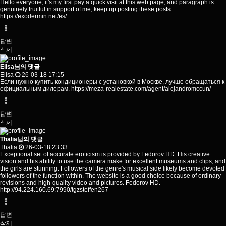
Hello everyone, it's my first pay a quick visit at this web page, and paragraph is
genuinely fruitful in support of me, keep up posting these posts.
https://exodermin.net/es/
답변
삭제
Elisa님의 댓글
Elisa
26-03-18 17:15
Если нужно купить кондиционеры с установкой в Москве, лучше обращаться к
официальным дилерам.
https://meza-realestate.com/agent/alejandromccun/
답변
삭제
Thalia님의 댓글
Thalia
26-03-18 23:33
Exceptional set of accurate eroticism is provided by Fedorov HD. His creative
vision and his ability to use the camera make for excellent museums and clips, and
the girls are stunning. Followers of the genre's musical side likely become devoted
followers of the function within. The website is a good choice because of ordinary
revisions and high-quality video and pictures. Fedorov HD.
http://94.224.160.69:7990/tgzsteffen267
답변
삭제