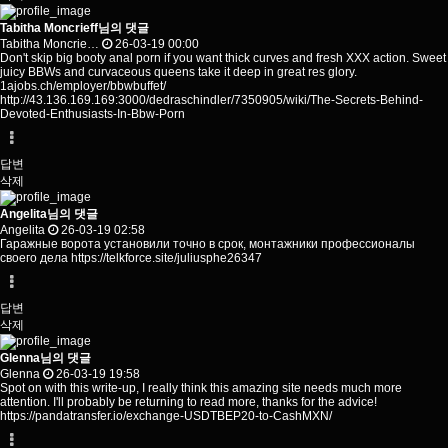
Tabitha Moncrieff님의 댓글
Tabitha Moncrie…
26-03-19 00:00
Don't skip big booty anal porn if you want thick curves and fresh XXX action. Sweet
juicy BBWs and curvaceous queens take it deep in great res glory.
1ajobs.ch/employer/bbwbuffet/
http://43.136.169.169:3000/dedraschindler/7350905/wiki/The-Secrets-Behind-
Devoted-Enthusiasts-In-Bbw-Porn
답변
삭제
Angelita님의 댓글
Angelita
26-03-19 02:58
Гаражные ворота установили точно в срок, монтажники профессионалы
своего дела
https://telkforce.site/juliusphe26347
답변
삭제
Glenna님의 댓글
Glenna
26-03-19 19:58
Spot on with this write-up, I really think this amazing site needs much more
attention. I'll probably be returning to read more, thanks for the advice!
https://pandatransfer.io/exchange-USDTBEP20-to-CashMXN/