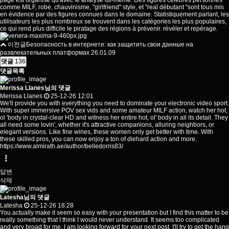
page est organisé qu'avec le analyse lui-même. Des figures célèbres personnes
comme MILF, robe, chauvinisme, "girlfriend" style, et "real débutant "sont tous mis
en évidence par des figures connues dans le domaine. Statistiquement parlant, les
utilisateurs les plus nombreux se trouvent dans les
catégories
les plus populaires,
ce qui rend plus difficile le piratage des régions à prévenir. révéler et repérage.
이전글
Безопасность в интернете: как защитить свои данные на
развлекательных платформах
26.01.09
댓글
136
댓글목록
Merissa Llanes님의 댓글
Merissa Llanes
25-12-26 12:01
We'll provide you with everything you need to dominate your electronic video sport.
With super immersive POV sex vids and some amateur MILF action, watch her hot,
ol 'body in crystal-clear HD and witness her entire hot, ol' body in all its detail. They
all need some lovin', whether it's attractive companions, alluring neighbors, or
elegant versions. Like fine wines, these women only get better with time. With
these skilled pros, you can now enjoy a ton of diehard action and more.
https://www.almirath.ae/author/belledorris83/
답변
삭제
Latesha님의 댓글
Latesha
25-12-26 18:28
You actually make it seem so easy with your presentation but I find this matter to be
really something that I think I would never understand. It seems too complicated
and very broad for me. I am looking forward for your next post, I'll try to get the hang