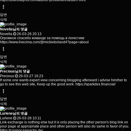
https://townofaynor.com/author-profile/winniedun7645/
답변
삭제
Novella님의 댓글
Novella
26-03-26 20:13
Огромное спасибо команде за помощь в логистике
https://www.livecima.com/@mickieboland4?page=about
답변
삭제
Precious님의 댓글
Precious
26-03-27 16:23
If some one wants expert view concerning blogging afterward i advise him/her to
go to see this web site, Keep up the good work.
https://sparkdex.financial/
답변
삭제
Lurlene님의 댓글
Lurlene
26-03-28 10:11
Link exchange is nothing else but it is only placing the other person's blog link on
your page at appropriate place and other person will also do same in favor of you.
https://casinocasinacho.de/