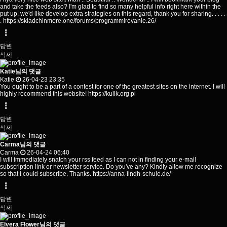
and take the feeds also? I'm glad to find so many helpful info right here within the
put up, we'd like develop extra strategies on this regard, thank you for sharing. . . . .
.
https://skladchinmore.one/forums/programmirovanie.26/
답변
삭제
Katie님의 댓글
Katie
26-04-23 23:35
You ought to be a part of a contest for one of the greatest sites on the internet. I will
highly recommend this website!
https://kulik.org.pl
답변
삭제
Carma님의 댓글
Carma
26-04-24 06:40
I will immediately snatch your rss feed as I can not in finding your e-mail
subscription link or newsletter service. Do you've any? Kindly allow me recognize
so that I could subscribe. Thanks.
https://anna-lindh-schule.de/
답변
삭제
Elvera Flower님의 댓글