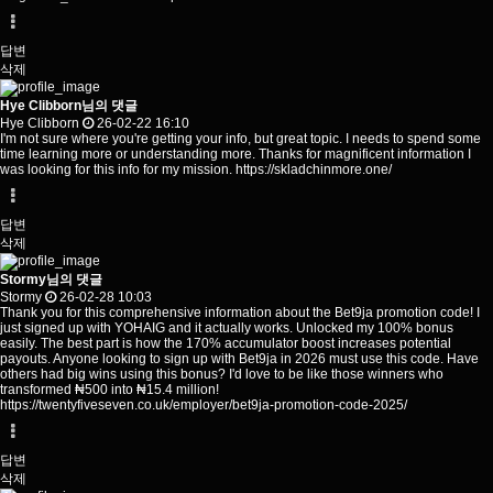
답변
삭제
Hye Clibborn님의 댓글
Hye Clibborn
26-02-22 16:10
I'm not sure where you're getting your info, but great topic. I needs to spend some
time learning more or understanding more. Thanks for magnificent information I
was looking for this info for my mission.
https://skladchinmore.one/
답변
삭제
Stormy님의 댓글
Stormy
26-02-28 10:03
Thank you for this comprehensive information about the Bet9ja promotion code! I
just signed up with YOHAIG and it actually works. Unlocked my 100% bonus
easily. The best part is how the 170% accumulator boost increases potential
payouts. Anyone looking to sign up with Bet9ja in 2026 must use this code. Have
others had big wins using this bonus? I'd love to be like those winners who
transformed ₦500 into ₦15.4 million!
https://twentyfiveseven.co.uk/employer/bet9ja-promotion-code-2025/
답변
삭제