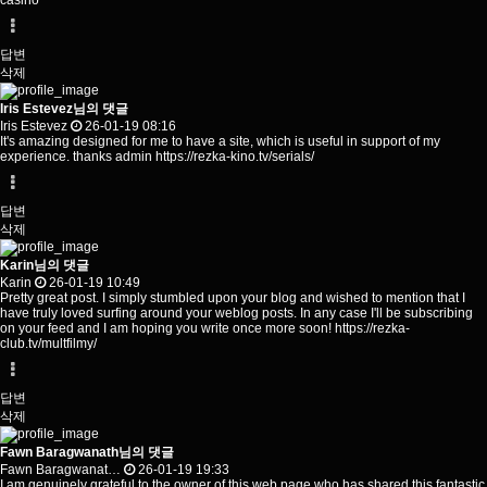
casino
답변
삭제
Iris Estevez님의 댓글
Iris Estevez
26-01-19 08:16
It's amazing designed for me to have a site, which is useful in support of my
experience. thanks admin
https://rezka-kino.tv/serials/
답변
삭제
Karin님의 댓글
Karin
26-01-19 10:49
Pretty great post. I simply stumbled upon your blog and wished to mention that I
have truly loved surfing around your weblog posts. In any case I'll be subscribing
on your feed and I am hoping you write once more soon!
https://rezka-
club.tv/multfilmy/
답변
삭제
Fawn Baragwanath님의 댓글
Fawn Baragwanat…
26-01-19 19:33
I am genuinely grateful to the owner of this web page who has shared this fantastic