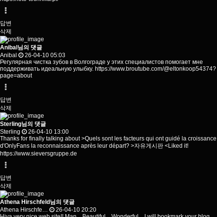
답변
삭제
Anibal님의 댓글
Anibal
26-04-10 05:03
Регулярная чистка зубов в Волгограде у этих специалистов помогает мне
поддерживать идеальную улыбку.
https://www.broutube.com/@eltonkoop54374?
page=about
답변
삭제
Sterling님의 댓글
Sterling
26-04-10 13:00
Thanks for finally talking about >Quels sont les facteurs qui ont guidé la croissance
d'OnlyFans la reconnaissance après leur départ? >자유게시판 <Liked it!
https://www.sieversgruppe.de
답변
삭제
Athena Hirschfeld님의 댓글
Athena Hirschfe…
26-04-10 20:20
Hiya very nice web site!! Man .. Beautiful .. Wonderful .. I will bookmark your blog