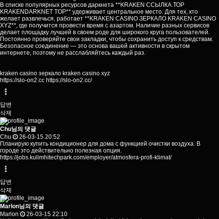
В списке популярных ресурсов даркнета **KRAKEN ССЫЛКА ТОР
KRAKENDARKNET TOP** удерживает центральное место. Для тех, кто
желает развлечься, работает **KRAKEN CASINO ЗЕРКАЛО KRAKEN CASINO
XYZ**, где получится провести время с азартом. Наличие разных сервисов
делает площадку лучшей в своем роде для широкого круга пользователей.
Постоянно проверяйте свои закладки, чтобы сохранить доступ к средствам.
Безопасное соединение — это основа вашей активности в скрытом
интернете, поэтому не расслабляйтесь каждый раз.
kraken casino зеркало kraken casino xyz
https://slo-on2.cc
https://slo-on2.cc/
답변
삭제
Chu님의 댓글
Chu
26-03-15 20:52
Планирую купить кондиционер для дома с функцией очистки воздуха. В
городе это действительно полезная опция.
https://jobs.kulimhitechpark.com/employer/atmosfera-profi-klimat/
답변
삭제
Marlon님의 댓글
Marlon
26-03-15 22:10