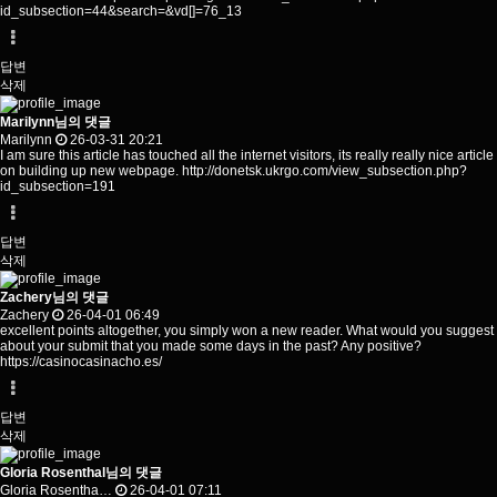
id_subsection=44&search=&vd
[]=76_13
답변
삭제
Marilynn님의 댓글
Marilynn
26-03-31 20:21
I am sure this article has touched all the internet visitors, its really really nice article
on building up new webpage.
http://donetsk.ukrgo.com/view_subsection.php?
id_subsection=191
답변
삭제
Zachery님의 댓글
Zachery
26-04-01 06:49
excellent points altogether, you simply won a new reader. What would you suggest
about your submit that you made some days in the past? Any positive?
https://casinocasinacho.es/
답변
삭제
Gloria Rosenthal님의 댓글
Gloria Rosentha…
26-04-01 07:11