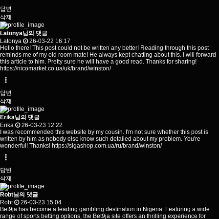
답변
삭제
Latonya님의 댓글
Latonya
26-03-22 16:17
Hello there! This post could not be written any better! Reading through this post
reminds me of my old room mate! He always kept chatting about this. I will forward
this article to him. Pretty sure he will have a good read. Thanks for sharing!
https://nicomarket.co.ua/uk/brand/winston/
답변
삭제
Erika님의 댓글
Erika
26-03-23 12:22
I was recommended this website by my cousin. I'm not sure whether this post is
written by him as nobody else know such detailed about my problem. You're
wonderful! Thanks!
https://sigashop.com.ua/ru/brand/winston/
답변
삭제
Robt님의 댓글
Robt
26-03-23 15:04
Bet9ja has become a leading gambling destination in Nigeria. Featuring a wide
range of sports betting options, the Bet9ja site offers an thrilling experience for