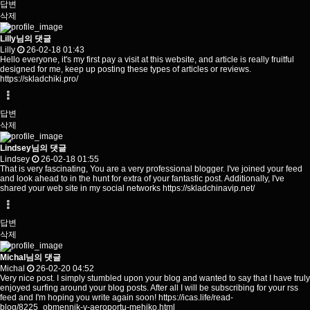
답변
삭제
Lilly님의 댓글
Lilly
26-02-18 01:43
Hello everyone, it's my first pay a visit at this website, and article is really fruitful
designed for me, keep up posting these types of articles or reviews.
https://skladchiki.pro/
답변
삭제
Lindsey님의 댓글
Lindsey
26-02-18 01:55
That is very fascinating, You are a very professional blogger. I've joined your feed
and look ahead to in the hunt for extra of your fantastic post. Additionally, I've
shared your web site in my social networks
https://skladchinavip.net/
답변
삭제
Michal님의 댓글
Michal
26-02-20 04:52
Very nice post. I simply stumbled upon your blog and wanted to say that I have truly
enjoyed surfing around your blog posts. After all I will be subscribing for your rss
feed and I'm hoping you write again soon!
https://icas.life/read-
blog/8225_obmennik-v-aeroportu-mehiko.html