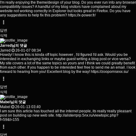
I'm really enjoying the theme/design of your blog. Do you ever run into any browser
compatibility issues? A handful of my blog visitors have complained about my
website not working correctly in Explorer but looks great in Firefox. Do you have
any suggestions to help fix this problem?
https://x-power.fr/
답변
삭제
Jarred님의 댓글
Jarred
26-01-07 08:34
Howdy! I know this is kinda off topic however , I'd figured I'd ask. Would you be
interested in exchanging links or maybe guest writing a blog post or vice-versa?
My site covers a lot of the same topics as yours and I think we could greatly benefit
from each other. If you happen to be interested feel free to send me an email. I look
forward to hearing from you! Excellent blog by the way!
https://zoopornsexx.su/
답변
삭제
Mabel님의 댓글
Mabel
26-01-13 03:40
I am sure this article has touched all the internet people, its really really pleasant
post on building up new web site.
http://alisterrprp.5nx.ru/viewtopic.php?
f=59&t=155
답변