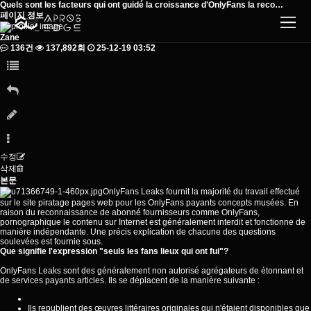
Quels sont les facteurs qui ont guidé la croissance d'OnlyFans la reco…
페이지 정보
Zane
136건
137,892회
25-12-19 03:52
수정
삭제
본문
OnlyFans Leaks fournit la majorité du travail effectué
sur le site piratage pages web pour les OnlyFans payants concepts musées. En
raison du reconnaissance de abonné fournisseurs comme OnlyFans,
pornographique le contenu sur Internet est généralement interdit et fonctionne de
manière indépendante. Une précis explication de chacune des questions
soulevées est
fournie
sous.
Que signifie l'expression "seuls les fans lieux qui ont fui"?
OnlyFans Leaks sont des généralement non autorisé agrégateurs de étonnant et
de services payants articles. Ils se déplacent de la manière suivante :
Ils republient des œuvres littéraires originales qui n'étaient disponibles que