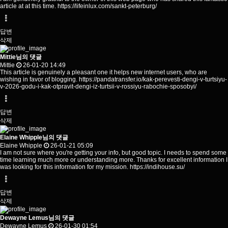
article at at this time.
https://lifeinlux.com/sankt-peterburg/
답변
삭제
Mittie님의 댓글
Mittie
26-01-20 14:49
This article is genuinely a pleasant one it helps new internet users, who are
wishing in favor of blogging.
https://pandatransfer.io/kak-perevesti-dengi-v-turtsiyu-
v-2026-godu-i-kak-otpravit-dengi-iz-turtsii-v-rossiyu-rabochie-sposobyi/
답변
삭제
Elaine Whipple님의 댓글
Elaine Whipple
26-01-21 05:09
I am not sure where you're getting your info, but good topic. I needs to spend some
time learning much more or understanding more. Thanks for excellent information I
was looking for this information for my mission.
https://indihouse.su/
답변
삭제
Dewayne Lemus님의 댓글
Dewayne Lemus
26-01-30 01:54