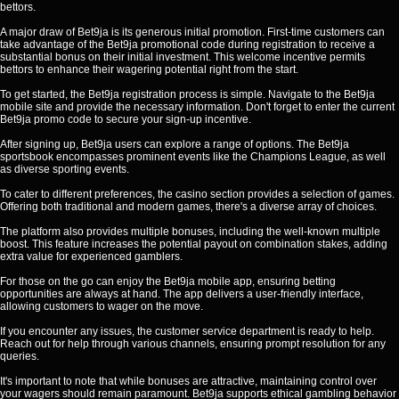
bettors.
A major draw of Bet9ja is its generous initial promotion. First-time customers can
take advantage of the Bet9ja promotional code during registration to receive a
substantial bonus on their initial investment. This welcome incentive permits
bettors to enhance their wagering potential right from the start.
To get started, the Bet9ja registration process is simple. Navigate to the Bet9ja
mobile site and provide the necessary information. Don't forget to enter the current
Bet9ja promo code to secure your sign-up incentive.
After signing up, Bet9ja users can explore a range of options. The Bet9ja
sportsbook encompasses prominent events like the Champions League, as well
as diverse sporting events.
To cater to different preferences, the casino section provides a selection of games.
Offering both traditional and modern games, there's a diverse array of choices.
The platform also provides multiple bonuses, including the well-known multiple
boost. This feature increases the potential payout on combination stakes, adding
extra value for experienced gamblers.
For those on the go can enjoy the Bet9ja mobile app, ensuring betting
opportunities are always at hand. The app delivers a user-friendly interface,
allowing customers to wager on the move.
If you encounter any issues, the customer service department is ready to help.
Reach out for help through various channels, ensuring prompt resolution for any
queries.
It's important to note that while bonuses are attractive, maintaining control over
your wagers should remain paramount. Bet9ja supports ethical gambling behavior