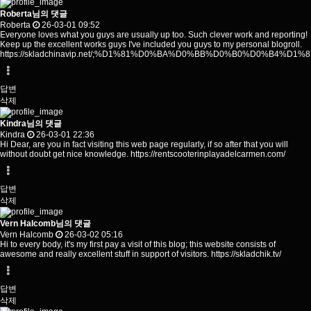
Roberta님의 댓글
Roberta
26-03-01 09:52
Everyone loves what you guys are usually up too. Such clever work and reporting!
Keep up the excellent works guys I've included you guys to my personal blogroll.
https://skladchinavip.net/;%D1%81%D0%BA%D0%BB%D0%B0%D0%
답변
삭제
Kindra님의 댓글
Kindra
26-03-01 22:36
Hi Dear, are you in fact visiting this web page regularly, if so after that you will
without doubt get nice knowledge.
https://rentscooterinplayadelcarmen.com/
답변
삭제
Vern Halcomb님의 댓글
Vern Halcomb
26-03-02 05:16
Hi to every body, it's my first pay a visit of this blog; this website consists of
awesome and really excellent stuff in support of visitors.
https://skladchik.tv/
답변
삭제