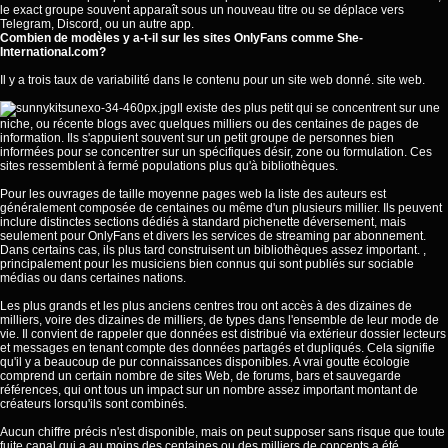
le exact groupe souvent apparaît sous un nouveau titre ou se déplace vers
Telegram, Discord, ou un autre app.
Combien de modèles y a-t-il sur les sites OnlyFans comme She-
International.com?
Il y a trois taux de variabilité dans le contenu pour un site web donné. site web.
Il existe des plus petit qui se concentrent sur une
niche, ou récente blogs avec quelques milliers ou des centaines de pages de
information. Ils s'appuient souvent sur un petit groupe de personnes bien
informées pour se concentrer sur un spécifiques désir, zone ou formulation. Ces
sites ressemblent à fermé populations plus qu'à bibliothèques.
Pour les ouvrages de taille moyenne pages web la liste des auteurs est
généralement composée de centaines ou même d'un plusieurs millier. Ils peuvent
inclure distinctes sections dédiés à standard pichenette déversement, mais
seulement pour OnlyFans et divers les services de streaming par abonnement.
Dans certains cas, ils plus tard construisent un bibliothèques assez important. ,
principalement pour les musiciens bien connus qui sont publiés sur sociable
médias ou dans certaines nations.
Les plus grands et les plus anciens centres trou ont accès à des dizaines de
milliers, voire des dizaines de milliers, de types dans l'ensemble de leur mode de
vie. Il convient de rappeler que données est distribué via extérieur dossier lecteurs
et messages en tenant compte des données partagés et dupliqués. Cela signifie
qu'il y a beaucoup de pur connaissances disponibles. A vrai goutte écologie
comprend un certain nombre de sites Web, de forums, bars et sauvegarde
références, qui ont tous un impact sur un nombre assez important montant de
créateurs lorsqu'ils sont combinés.
Aucun chiffre précis n'est disponible, mais on peut supposer sans risque que toute
fuite canal qui a au moins des centaines ou des milliers de concepts a été