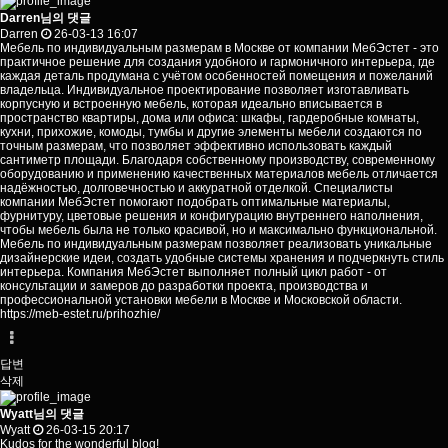
Darren님의 댓글
Darren
26-03-13 16:07
Мебель по индивидуальным размерам в Москве от компании МебЭстет - это
практичное решение для создания удобного и гармоничного интерьера, где
каждая деталь продумана с учётом особенностей помещения и пожеланий
владельца. Индивидуальное проектирование позволяет изготавливать
корпусную и встроенную мебель, которая идеально вписывается в
пространство квартиры, дома или офиса: шкафы, гардеробные комнаты,
кухни, прихожие, комоды, тумбы и другие элементы мебели создаются по
точным размерам, что позволяет эффективно использовать каждый
сантиметр площади. Благодаря собственному производству, современному
оборудованию и применению качественных материалов мебель отличается
надёжностью, долговечностью и аккуратной отделкой. Специалисты
компании МебЭстет помогают подобрать оптимальные материалы,
фурнитуру, цветовые решения и конфигурацию внутреннего наполнения,
чтобы мебель была не только красивой, но и максимально функциональной.
Мебель по индивидуальным размерам позволяет реализовать уникальные
дизайнерские идеи, создать удобные системы хранения и подчеркнуть стиль
интерьера. Компания МебЭстет выполняет полный цикл работ - от
консультации и замеров до разработки проекта, производства и
профессиональной установки мебели в Москве и Московской области.
https://meb-estet.ru/prihozhie/
답변
삭제
Wyatt님의 댓글
Wyatt
26-03-15 20:17
Kudos for the wonderful blog!