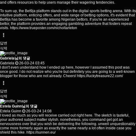
and offers resources to help users manage their wagering tendencies.
To sum up, the Bet9ja platform stands out in the digital sports betting arena. With its
intuitive platform, enticing offers, and wide range of betting options, it's evident that
Bet9ja has become a favorite among Nigerian bettors. If you're an experienced
bettor, the platform provides an engaging gambling adventure that fosters repeat
visits.
https://www.trueposter.com/nicholtarleton
답변
삭제
Gabriela님의 댓글
Gabriela
26-03-24 03:45
I don't even understand how I ended up here, however I assumed this post was
once good. I do not realize who you're but definitely you are going to a well-known
blogger for those who are not already. Cheers!
https://luckytreasure22.com/
답변
삭제
Estela Guinn님의 댓글
Estela Guinn
26-03-24 14:08
I loved as much as you will receive carried out right here. The sketch is tasteful,
your authored subject matter stylish. nonetheless, you command get got an
nervousness over that you wish be delivering the following. unwell unquestionably
come more formerly again as exactly the same nearly a lot often inside case you
shield this hike.
https://sunnen.eu/