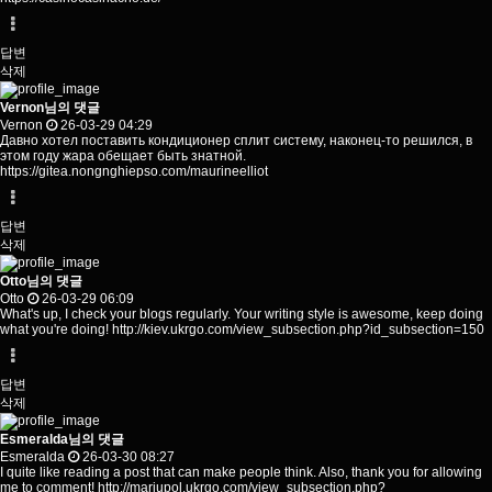
답변
삭제
Vernon님의 댓글
Vernon
26-03-29 04:29
Давно хотел поставить кондиционер сплит систему, наконец-то решился, в
этом году жара обещает быть знатной.
https://gitea.nongnghiepso.com/maurineelliot
답변
삭제
Otto님의 댓글
Otto
26-03-29 06:09
What's up, I check your blogs regularly. Your writing style is awesome, keep doing
what you're doing!
http://kiev.ukrgo.com/view_subsection.php?id_subsection=150
답변
삭제
Esmeralda님의 댓글
Esmeralda
26-03-30 08:27
I quite like reading a post that can make people think. Also, thank you for allowing
me to comment!
http://mariupol.ukrgo.com/view_subsection.php?