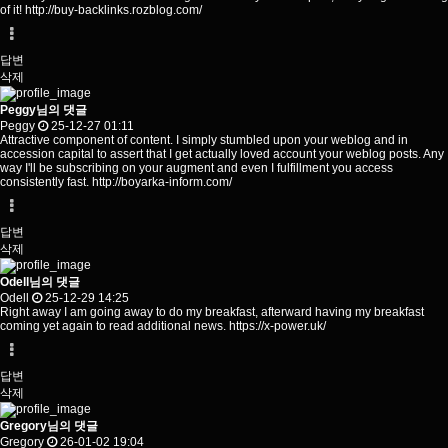
of it!
http://buy-backlinks.rozblog.com/
답변
삭제
Peggy님의 댓글
Peggy
25-12-27 01:11
Attractive component of content. I simply stumbled upon your weblog and in
accession capital to assert that I get actually loved account your weblog posts. Any
way I'll be subscribing on your augment and even I fulfillment you access
consistently fast.
http://boyarka-inform.com/
답변
삭제
Odell님의 댓글
Odell
25-12-29 14:25
Right away I am going away to do my breakfast, afterward having my breakfast
coming yet again to read additional news.
https://x-power.uk/
답변
삭제
Gregory님의 댓글
Gregory
26-01-02 19:04