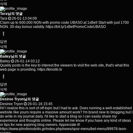
삭제
Tara님의 댓글
Tara
26-01-13 04:09
Claim up to 600,000 NGN with promo code UBASO at 1xBet! Start with just 1700
NGN. 30-day bonus validity.
https://bit.ly/1xBetPromoCodeUBASO
답변
삭제
Bailey님의 댓글
Bailey
26-01-14 03:12
Quality posts is the key to interest the viewers to visit the web site, that's what this
web page is providing.
https://kinolib.tv
답변
삭제
Desiree Tryon님의 댓글
Desiree Tryon
26-01-16 15:45
Hi! I realize this is sort of off-topic but I had to ask. Does running a well-established
website like yours require a massive amount work? I'm brand new to blogging but I
do write in my journal daily. I'd like to start a blog so I can easily share my
experience and thoughts online. Please let me know if you have any kind of ideas
or tips for new aspiring blog owners. Appreciate it!
https://www.pliroforiodotis.gr/index.php/news/spor-menu/bet-menu/99978-leon-