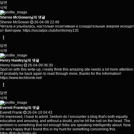
답변
삭제
Sheree McGowan님의 댓글
Sheree McGowan
26-04-08 22:49
Читала и улыбалась, настолько позитивная и созидательная энергия исходит
от Виктории.
https://socialpix.club/lorrilinney135
답변
삭제
Henry Hawley님의 댓글
Henry Hawley
26-04-09 06:30
Spot on with this write-up, I really think this amazing site needs a lot more attention.
I'll probably be back again to read through more, thanks for the information!
https://www.techtronik.net/
답변
삭제
Everett Franki님의 댓글
Everett Franki
26-04-10 04:43
I'm impressed, I have to admit. Seldom do I encounter a blog that's both equally
educative and amusing, and without a doubt, you've hit the nail on the head. The
problem is something that not enough folks are speaking intelligently about. Now
i'm very happy that I found this in my hunt for something concerning this.
https://foto-technika.pl/