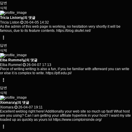
답변
삭제
Tricia Liston님의 댓글
Tricia Liston
26-04-05 14:32
As the admin of this web page is working, no hesitation very shortly it will be
famous, due to its feature contents.
https://blog.skufel.net/
답변
삭제
Elba Rummel님의 댓글
Elba Rummel
26-04-07 17:13
Piece of writing writing is also a fun, if you be familiar with afterward you can write
or else it is complex to write.
https://ptf.edu.pl/
답변
삭제
Xiomara님의 댓글
Xiomara
26-04-07 19:11
Excellent weblog right here! Additionally your web site so much up fast! What host
are you using? Can I am getting your affiliate hyperlink in your host? I want my site
loaded up as quickly as yours lol
https://www.comptoirsinde.org/