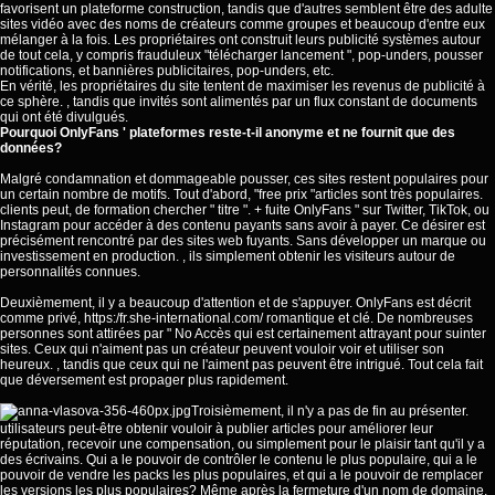
favorisent un plateforme construction, tandis que d'autres semblent être des adulte
sites vidéo avec des noms de créateurs comme groupes et beaucoup d'entre eux
mélanger à la fois. Les propriétaires ont construit leurs publicité systèmes autour
de tout cela, y compris frauduleux "télécharger lancement ", pop-unders, pousser
notifications, et bannières publicitaires, pop-unders, etc.
En vérité, les propriétaires du site tentent de maximiser les revenus de publicité à
ce sphère. , tandis que invités sont alimentés par un flux constant de documents
qui ont été divulgués.
Pourquoi OnlyFans ' plateformes reste-t-il anonyme et ne fournit que des
données?
Malgré condamnation et dommageable pousser, ces sites restent populaires pour
un certain nombre de motifs. Tout d'abord, "free prix "articles sont très populaires.
clients peut, de formation chercher " titre ". + fuite OnlyFans " sur Twitter, TikTok, ou
Instagram pour accéder à des contenu payants sans avoir à payer. Ce désirer est
précisément rencontré par des sites web fuyants. Sans développer un marque ou
investissement en production. , ils simplement obtenir les visiteurs autour de
personnalités connues.
Deuxièmement, il y a beaucoup d'attention et de s'appuyer. OnlyFans est décrit
comme privé,
https:/fr.she-international.com/
romantique et clé. De nombreuses
personnes sont attirées par " No Accès qui est certainement attrayant pour suinter
sites. Ceux qui n'aiment pas un créateur peuvent vouloir voir et utiliser son
heureux. , tandis que ceux qui ne l'aiment pas peuvent être intrigué. Tout cela fait
que déversement est propager plus rapidement.
Troisièmement, il n'y a pas de fin au présenter.
utilisateurs peut-être obtenir vouloir à publier articles pour améliorer leur
réputation, recevoir une compensation, ou simplement pour le plaisir tant qu'il y a
des écrivains. Qui a le pouvoir de contrôler le contenu le plus populaire, qui a le
pouvoir de vendre les packs les plus populaires, et qui a le pouvoir de remplacer
les versions les plus populaires? Même après la fermeture d'un nom de domaine,