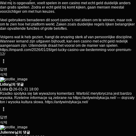
Wat mij is opgevallen, voelt spelen in een casino met echt geld duidelijk anders
dan gratis spellen. Zodra er echt geld bij komt kijken, gaan mensen meestal
voorzichtiger om met hun keuzes.
Veel gebruikers benaderen dit soort casino’s niet alleen om te winnen, maar ook
om te zien hoe het platform werkt. Zaken zoals duidelijke regels lijken belangrijker
dan opvallende functies of grote beloftes.
Volgens wat ik heb gezien, hangt de ervaring sterk af van persoonlijke discipline.
Wanneer iemand zijn uitgaven bijhoudt, kan een casino met echt geld redelijk
aangenaam zijn. Uiteindelijk draait het vooral om de manier van spelen.
https://impardi.com/2026/01/28/get-lucky-casino-uw-bestemming-voor-premium-
12/
답변
삭제
Lidia님의 댓글
Lidia
26-01-31 18:00
Rzadko spotyka się tak wyważony komentarz. Wartość merytoryczna jest bardzo
wysoka. Rzetelne informacje są zebrane na
https://antywindykacja.net/
— dojrzały
ton i wysoka kultura słowa.
https://antywindykacja.net/
답변
삭제
Julienne님의 댓글