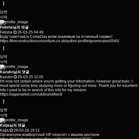
답변
삭제
Felisha님의 댓글
Felisha
26-03-25 04:49
Буду советовать CompDay всем знакомым за отличный сервис!
https://theconstructionconsortium.co.uk/author-profile/gusmorales0540/
답변
삭제
Kazuko님의 댓글
Kazuko
26-03-25 11:05
I'm now not certain where you're getting your information, however great topic. I
must spend some time studying more or figuring out more. Thank you for excellent
info I used to be in search of this info for my mission.
https://sigamarket.com/uk/brand/kent/
답변
삭제
Katja님의 댓글
Katja
26-03-26 19:12
Организуем комфортный VIP перелет с вашим центром