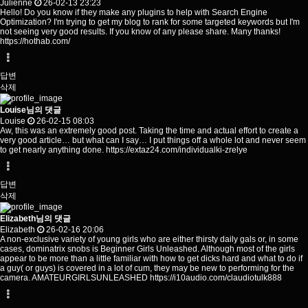
Julienne
26-02-13 23:23
Hello! Do you know if they make any plugins to help with Search Engine
Optimization? I'm trying to get my blog to rank for some targeted keywords but I'm
not seeing very good results. If you know of any please share. Many thanks!
https://hothab.com/
답변
삭제
Louise님의 댓글
Louise
26-02-15 08:03
Aw, this was an extremely good post. Taking the time and actual effort to create a
very good article… but what can I say… I put things off a whole lot and never seem
to get nearly anything done.
https://extaz24.com/individualki-zrelye
답변
삭제
Elizabeth님의 댓글
Elizabeth
26-02-16 20:06
A non-exclusive variety of young girls who are either thirsty daily gals or, in some
cases, dominatrix snobs is Beginner Girls Unleashed. Although most of the girls
appear to be more than a little familiar with how to get dicks hard and what to do if
a guy( or guys) is covered in a lot of cum, they may be new to performing for the
camera. AMATEURGIRLSUNLEASHED
https://i10audio.com/claudiotulk888