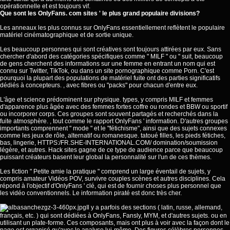
opérationnelle et est toujours vif.
Que sont les OnlyFans. com sites ' le plus grand populaire divisions?
Les anneaux les plus connus sur OnlyFans essentiellement reflètent le populaire
matériel cinématographique et de sortie unique.
Les beaucoup personnes qui sont créatives sont toujours attirées par eux. Sans
chercher d'abord des catégories spécifiques comme " MILF " ou " suit, beaucoup
de gens cherchent des informations sur une femme en entrant un nom qui est
connu sur Twitter, TikTok, ou dans un site pornographique comme Porn. C'est
pourquoi la plupart des populations de matériel fuite ont des parties significatifs
dédiés à concepteurs. , avec fibres ou "packs" pour chacun d'entre eux.
L'âge et science prédominent sur physique. types, y compris MILF et femmes
d'apparence plus âgée avec des femmes fortes coffre ou rondes et BBW ou sportif
ou incorporer corps. Ces groupes sont souvent partagés et recherchés dans la
fuite atmosphère. , tout comme le rapport OnlyFans ' information. D'autres groupes
importants comprennent " mode " et le "fétichisme", ainsi que des sujets connexes
comme les jeux de rôle, alternatif ou romanesque. tatoué filles, les pieds fétiches,
bas, lingerie,
HTTPS:/FR.SHE-INTERNATIONAL.COM/
domination/soumission
légère, et autres. Hack sites gagne de ce type de audience parce que beaucoup
puissant créateurs basent leur global la personnalité sur l'un de ces thèmes.
Les fiction " Petite amie la pratique " comprend un large éventail de sujets, y
compris amateur Vidéos POV, survivre couples scènes et autres disciplines. Cela
répond à l'objectif d'OnlyFans ' clé, qui est de fournir choses plus personnel que
les vidéo conventionnels. Le information piraté est donc très cher.
Il y a parfois des sections ( latin, russe, allemand,
français, etc. ) qui sont dédiées à OnlyFans, Fansly, MYM, et d'autres sujets. ou en
utilisant un plate-forme. Ces composants, mais ont plus à voir avec la façon dont le