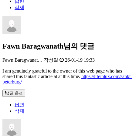
답변
삭제
Fawn Baragwanath님의 댓글
Fawn Baragwanat…
작성일
26-01-19 19:33
I am genuinely grateful to the owner of this web page who has
shared this fantastic article at at this time.
https://lifeinlux.com/sankt-
peterburg/
댓글 옵션
답변
삭제