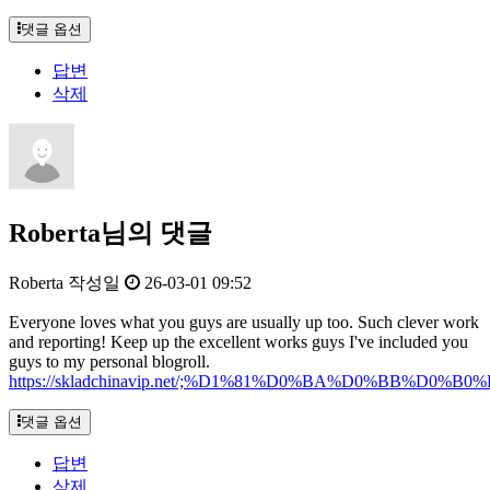
댓글 옵션
답변
삭제
Roberta님의 댓글
Roberta
작성일
26-03-01 09:52
Everyone loves what you guys are usually up too. Such clever work
and reporting! Keep up the excellent works guys I've included you
guys to my personal blogroll.
https://skladchinavip.net/;%D1%81%D0%BA%D0%B
댓글 옵션
답변
삭제