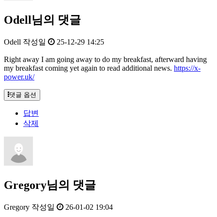
Odell님의 댓글
Odell
작성일
25-12-29 14:25
Right away I am going away to do my breakfast, afterward having
my breakfast coming yet again to read additional news.
https://x-
power.uk/
댓글 옵션
답변
삭제
Gregory님의 댓글
Gregory
작성일
26-01-02 19:04