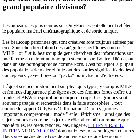
grand populaire divisions?
Les anneaux les plus connus sur OnlyFans essentiellement reflètent
le populaire matériel cinématographique et de sortie unique.
Les beaucoup personnes qui sont créatives sont toujours attirées par
eux. Sans chercher d'abord des catégories spécifiques comme "
MILF " ou " suit, beaucoup de gens cherchent des informations sur
une femme en entrant un nom qui est connu sur Twitter, TikTok, ou
dans un site pornographique comme Porn. C'est pourquoi la plupart
des populations de matériel fuite ont des parties significatifs dédiés à
concepteurs. , avec fibres ou "packs" pour chacun d'entre eux.
L'âge et science prédominent sur physique. types, y compris MILF
et femmes d'apparence plus âgée avec des femmes fortes coffre ou
rondes et BBW ou sportif ou incorporer corps. Ces groupes sont
souvent partagés et recherchés dans la fuite atmosphère. , tout
comme le rapport OnlyFans ' information. D'autres groupes
importants comprennent " mode " et le "fétichisme", ainsi que des
sujets connexes comme les jeux de rôle, alternatif ou romanesque.
tatoué filles, les pieds fétiches, bas, lingerie,
HTTPS:/FR.SHE-
INTERNATIONAL.COM/
domination/soumission légère, et autres.
Hack sites gagne de ce type de audience parce que beaucoup