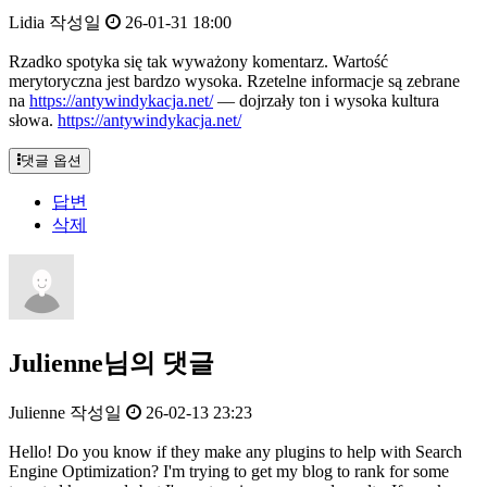
Lidia
작성일
26-01-31 18:00
Rzadko spotyka się tak wyważony komentarz. Wartość
merytoryczna jest bardzo wysoka. Rzetelne informacje są zebrane
na
https://antywindykacja.net/
— dojrzały ton i wysoka kultura
słowa.
https://antywindykacja.net/
댓글 옵션
답변
삭제
Julienne님의 댓글
Julienne
작성일
26-02-13 23:23
Hello! Do you know if they make any plugins to help with Search
Engine Optimization? I'm trying to get my blog to rank for some