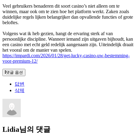
Veel gebruikers benaderen dit soort casino’s niet alleen om te
winnen, maar ook om te zien hoe het platform werkt. Zaken zoals
duidelijke regels lijken belangrijker dan opvallende functies of grote
beloftes.
Volgens wat ik heb gezien, hangt de ervaring sterk af van
persoonlijke discipline. Wanneer iemand zijn uitgaven bijhoudt, kan
een casino met echt geld redelijk aangenaam zijn. Uiteindelijk draait
het vooral om de manier van spelen.
https://impardi.com/2026/01/28/get-lucky-casino-uw-bestemming-
voor-premium-12/
댓글 옵션
답변
삭제
Lidia님의 댓글