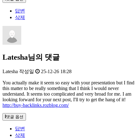
답변
삭제
Latesha님의 댓글
Latesha
작성일
25-12-26 18:28
You actually make it seem so easy with your presentation but I find
this matter to be really something that I think I would never
understand. It seems too complicated and very broad for me. I am
looking forward for your next post, I'll try to get the hang of it!
http://buy-backlinks.rozblog.com/
댓글 옵션
답변
삭제