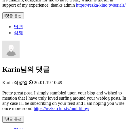
support of my experience. thanks admin
https://rezka-kino.tv/serials/
댓글 옵션
답변
삭제
Karin님의 댓글
Karin
작성일
26-01-19 10:49
Pretty great post. I simply stumbled upon your blog and wished to
mention that I have truly loved surfing around your weblog posts. In
any case I'll be subscribing on your feed and I am hoping you write
once more soon!
https://rezka-club.tv/multfilmy/
댓글 옵션