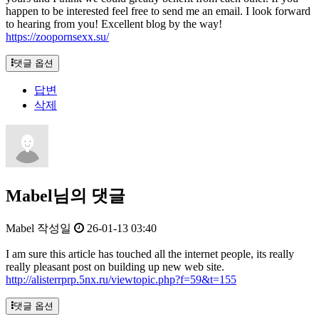
happen to be interested feel free to send me an email. I look forward
to hearing from you! Excellent blog by the way!
https://zoopornsexx.su/
댓글 옵션
답변
삭제
Mabel님의 댓글
Mabel
작성일
26-01-13 03:40
I am sure this article has touched all the internet people, its really
really pleasant post on building up new web site.
http://alisterrprp.5nx.ru/viewtopic.php?f=59&t=155
댓글 옵션