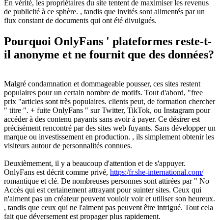
En vérité, les propriétaires du site tentent de maximiser les revenus
de publicité à ce sphère. , tandis que invités sont alimentés par un
flux constant de documents qui ont été divulgués.
Pourquoi OnlyFans ' plateformes reste-t-
il anonyme et ne fournit que des données?
Malgré condamnation et dommageable pousser, ces sites restent
populaires pour un certain nombre de motifs. Tout d'abord, "free
prix "articles sont très populaires. clients peut, de formation chercher
" titre ". + fuite OnlyFans " sur Twitter, TikTok, ou Instagram pour
accéder à des contenu payants sans avoir à payer. Ce désirer est
précisément rencontré par des sites web fuyants. Sans développer un
marque ou investissement en production. , ils simplement obtenir les
visiteurs autour de personnalités connues.
Deuxièmement, il y a beaucoup d'attention et de s'appuyer.
OnlyFans est décrit comme privé,
https:/fr.she-international.com/
romantique et clé. De nombreuses personnes sont attirées par " No
Accès qui est certainement attrayant pour suinter sites. Ceux qui
n'aiment pas un créateur peuvent vouloir voir et utiliser son heureux.
, tandis que ceux qui ne l'aiment pas peuvent être intrigué. Tout cela
fait que déversement est propager plus rapidement.