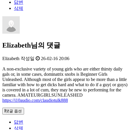
답변
삭제
Elizabeth님의 댓글
Elizabeth
작성일
26-02-16 20:06
A non-exclusive variety of young girls who are either thirsty daily
gals or, in some cases, dominatrix snobs is Beginner Girls
Unleashed. Although most of the girls appear to be more than a little
familiar with how to get dicks hard and what to do if a guy( or guys)
is covered in a lot of cum, they may be new to performing for the
camera. AMATEURGIRLSUNLEASHED
https://i10audio.com/claudiotulk888
댓글 옵션
답변
삭제