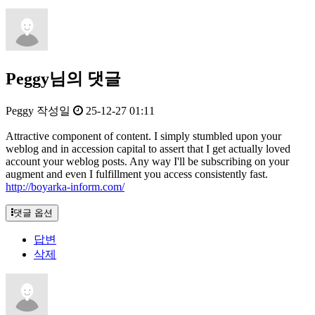
Peggy님의 댓글
Peggy
작성일
25-12-27 01:11
Attractive component of content. I simply stumbled upon your
weblog and in accession capital to assert that I get actually loved
account your weblog posts. Any way I'll be subscribing on your
augment and even I fulfillment you access consistently fast.
http://boyarka-inform.com/
댓글 옵션
답변
삭제