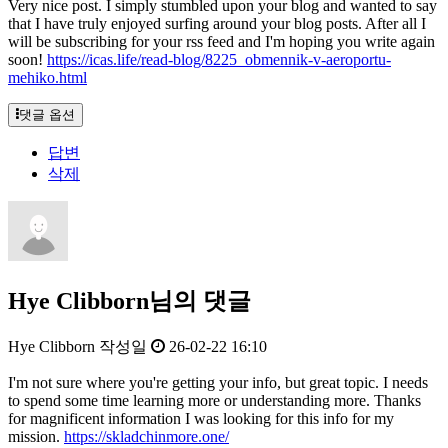
Very nice post. I simply stumbled upon your blog and wanted to say
that I have truly enjoyed surfing around your blog posts. After all I
will be subscribing for your rss feed and I'm hoping you write again
soon!
https://icas.life/read-blog/8225_obmennik-v-aeroportu-
mehiko.html
댓글 옵션
답변
삭제
Hye Clibborn님의 댓글
Hye Clibborn
작성일
26-02-22 16:10
I'm not sure where you're getting your info, but great topic. I needs
to spend some time learning more or understanding more. Thanks
for magnificent information I was looking for this info for my
mission.
https://skladchinmore.one/