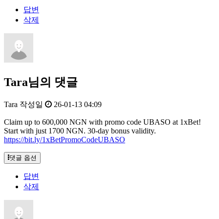
답변
삭제
Tara님의 댓글
Tara
작성일
26-01-13 04:09
Claim up to 600,000 NGN with promo code UBASO at 1xBet!
Start with just 1700 NGN. 30-day bonus validity.
https://bit.ly/1xBetPromoCodeUBASO
댓글 옵션
답변
삭제