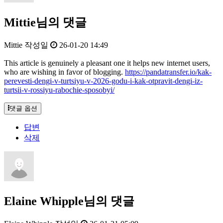
Mittie님의 댓글
Mittie
작성일
26-01-20 14:49
This article is genuinely a pleasant one it helps new internet users,
who are wishing in favor of blogging.
https://pandatransfer.io/kak-
perevesti-dengi-v-turtsiyu-v-2026-godu-i-kak-otpravit-dengi-iz-
turtsii-v-rossiyu-rabochie-sposobyi/
댓글 옵션
답변
삭제
Elaine Whipple님의 댓글