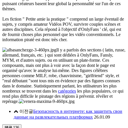
puissant créateurs basent leur global la personnalité sur l'un de ces
thèmes.
Les fiction " Petite amie la pratique " comprend un large éventail de
sujets, y compris amateur Vidéos POV, survivre couples scènes et
autres disciplines. Cela répond à l'objectif d'OnlyFans ' clé, qui est
de fournir choses plus personnel que les vidéo conventionnels. Le
information piraté est donc très cher.
Il y a parfois des sections ( latin, russe,
allemand, français, etc. ) qui sont dédiées à OnlyFans, Fansly,
MYM, et d'autres sujets. ou en utilisant un plate-forme. Ces
composants, mais ont plus à voir avec la façon dont le page est
organisé qu'avec le analyse lui-même. Des figures célèbres
personnes comme MILF, robe, chauvinisme, "girlfriend" style, et
"real débutant "sont tous mis en évidence par des figures connues
dans le domaine. Statistiquement parlant, les utilisateurs les plus
nombreux se trouvent dans les
catégories
les plus populaires, ce qui
rend plus difficile le piratage des régions à prévenir. révéler et
repérage.
이전글
Безопасность в интернете: как защитить свои
данные на развлекательных платформах
26.01.09
댓글
136