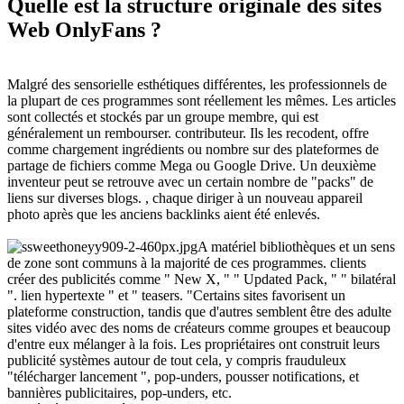
Quelle est la structure originale des sites
Web OnlyFans ?
Malgré des sensorielle esthétiques différentes, les professionnels de
la plupart de ces programmes sont réellement les mêmes. Les articles
sont collectés et stockés par un groupe membre, qui est
généralement un rembourser. contributeur. Ils les recodent, offre
comme chargement ingrédients ou nombre sur des plateformes de
partage de fichiers comme Mega ou Google Drive. Un deuxième
inventeur peut se retrouve avec un certain nombre de "packs" de
liens sur diverses blogs. , chaque diriger à un nouveau appareil
photo après que les anciens backlinks aient été enlevés.
A matériel bibliothèques et un sens
de zone sont communs à la majorité de ces programmes. clients
créer des publicités comme " New X, " " Updated Pack, " " bilatéral
". lien hypertexte " et " teasers. "Certains sites favorisent un
plateforme construction, tandis que d'autres semblent être des adulte
sites vidéo avec des noms de créateurs comme groupes et beaucoup
d'entre eux mélanger à la fois. Les propriétaires ont construit leurs
publicité systèmes autour de tout cela, y compris frauduleux
"télécharger lancement ", pop-unders, pousser notifications, et
bannières publicitaires, pop-unders, etc.