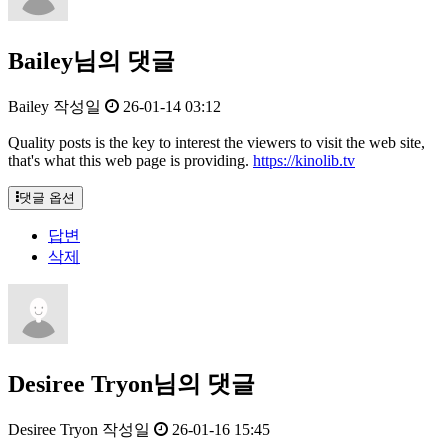
Bailey님의 댓글
Bailey
작성일
26-01-14 03:12
Quality posts is the key to interest the viewers to visit the web site,
that's what this web page is providing.
https://kinolib.tv
댓글 옵션
답변
삭제
Desiree Tryon님의 댓글
Desiree Tryon
작성일
26-01-16 15:45