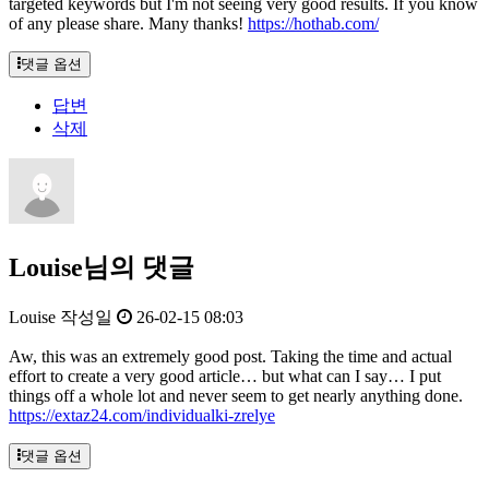
targeted keywords but I'm not seeing very good results. If you know
of any please share. Many thanks!
https://hothab.com/
댓글 옵션
답변
삭제
Louise님의 댓글
Louise
작성일
26-02-15 08:03
Aw, this was an extremely good post. Taking the time and actual
effort to create a very good article… but what can I say… I put
things off a whole lot and never seem to get nearly anything done.
https://extaz24.com/individualki-zrelye
댓글 옵션