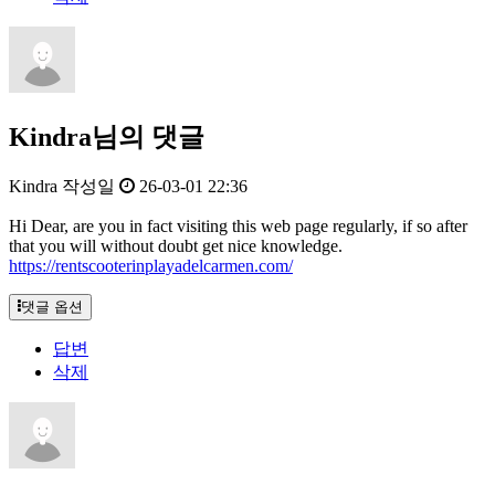
Kindra님의 댓글
Kindra
작성일
26-03-01 22:36
Hi Dear, are you in fact visiting this web page regularly, if so after
that you will without doubt get nice knowledge.
https://rentscooterinplayadelcarmen.com/
댓글 옵션
답변
삭제