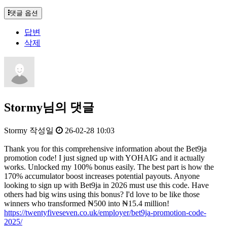
댓글 옵션
답변
삭제
Stormy님의 댓글
Stormy
작성일
26-02-28 10:03
Thank you for this comprehensive information about the Bet9ja
promotion code! I just signed up with YOHAIG and it actually
works. Unlocked my 100% bonus easily. The best part is how the
170% accumulator boost increases potential payouts. Anyone
looking to sign up with Bet9ja in 2026 must use this code. Have
others had big wins using this bonus? I'd love to be like those
winners who transformed ₦500 into ₦15.4 million!
https://twentyfiveseven.co.uk/employer/bet9ja-promotion-code-
2025/