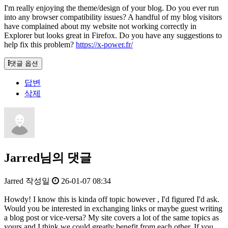
I'm really enjoying the theme/design of your blog. Do you ever run
into any browser compatibility issues? A handful of my blog visitors
have complained about my website not working correctly in
Explorer but looks great in Firefox. Do you have any suggestions to
help fix this problem?
https://x-power.fr/
댓글 옵션
답변
삭제
Jarred님의 댓글
Jarred
작성일
26-01-07 08:34
Howdy! I know this is kinda off topic however , I'd figured I'd ask.
Would you be interested in exchanging links or maybe guest writing
a blog post or vice-versa? My site covers a lot of the same topics as
yours and I think we could greatly benefit from each other. If you