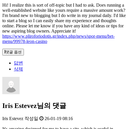
Hi! I realize this is sort of off-topic but I had to ask. Does running a
well-established website like yours require a massive amount work?
I'm brand new to blogging but I do write in my journal daily. I'd like
to start a blog so I can easily share my experience and thoughts
online. Please let me know if you have any kind of ideas or tips for
new aspiring blog owners. Appreciate it!
https://www.pliroforiodotis.gr/index.php/news/spor-menu/bet-
menu/99978-leon-casino
댓글 옵션
답변
삭제
Iris Estevez님의 댓글
Iris Estevez
작성일
26-01-19 08:16
It's amazing designed for me to have a site, which is useful in