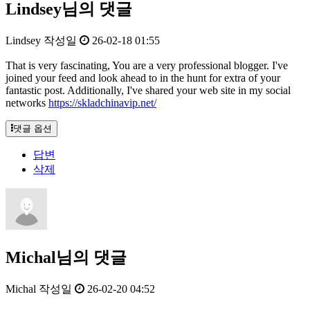
Lindsey님의 댓글
Lindsey
작성일
26-02-18 01:55
That is very fascinating, You are a very professional blogger. I've
joined your feed and look ahead to in the hunt for extra of your
fantastic post. Additionally, I've shared your web site in my social
networks
https://skladchinavip.net/
댓글 옵션
답변
삭제
Michal님의 댓글
Michal
작성일
26-02-20 04:52