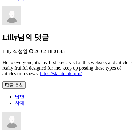
Lilly님의 댓글
Lilly
작성일
26-02-18 01:43
Hello everyone, it's my first pay a visit at this website, and article is
really fruitful designed for me, keep up posting these types of
articles or reviews.
https://skladchiki.pro/
댓글 옵션
답변
삭제