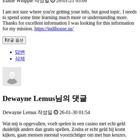
Elaine Whipple
작성일
26-01-21 05:09
I am not sure where you're getting your info, but good topic. I needs
to spend some time learning much more or understanding more.
Thanks for excellent information I was looking for this information
for my mission.
https://indihouse.su/
댓글 옵션
답변
삭제
Dewayne Lemus님의 댓글
Dewayne Lemus
작성일
26-01-30 01:54
Wat mij is opgevallen, voelt spelen in een casino met echt geld
duidelijk anders dan gratis spellen. Zodra er echt geld bij komt
kijken, gaan mensen meestal voorzichtiger om met hun keuzes.