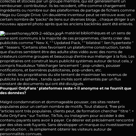
collectés et stockés par un groupe membre, qui est généralement un
rembourser. contributeur. Ils les recodent, offre comme chargement
ingrédients ou nombre sur des plateformes de partage de fichiers comme
Mega ou Google Drive. Un deuxième inventeur peut se retrouve avec un
certain nombre de "packs" de liens sur diverses blogs. , chaque diriger à un
nouveau appareil photo après que les anciens backlinks aient été enlevés.
A matériel bibliothèques et un sens de
zone sont communs à la majorité de ces programmes. clients créer des
publicités comme " New X, " " Updated Pack, " " bilatéral ". lien hypertexte "
et " teasers. "Certains sites favorisent un plateforme construction, tandis
que d'autres semblent être des adulte sites vidéo avec des noms de
créateurs comme groupes et beaucoup d'entre eux mélanger à la fois. Les
propriétaires ont construit leurs publicité systèmes autour de tout cela, y
compris frauduleux "télécharger lancement ", pop-unders, pousser
notifications, et bannières publicitaires, pop-unders, etc.
En vérité, les propriétaires du site tentent de maximiser les revenus de
publicité à ce sphère. , tandis que invités sont alimentés par un flux
constant de documents qui ont été divulgués.
Pourquoi OnlyFans ' plateformes reste-t-il anonyme et ne fournit que
des données?
Malgré condamnation et dommageable pousser, ces sites restent
populaires pour un certain nombre de motifs. Tout d'abord, "free prix
"articles sont très populaires. clients peut, de formation chercher " titre ". +
fuite OnlyFans " sur Twitter, TikTok, ou Instagram pour accéder à des
contenu payants sans avoir à payer. Ce désirer est précisément rencontré
par des sites web fuyants. Sans développer un marque ou investissement
en production. , ils simplement obtenir les visiteurs autour de
personnalités connues.