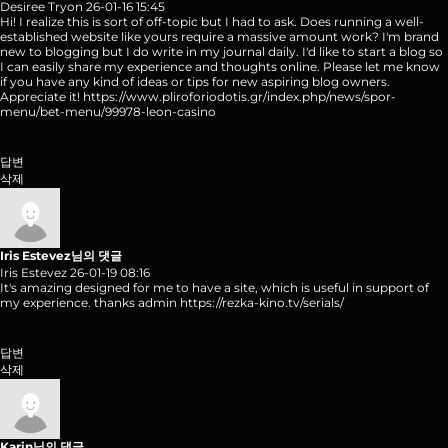
Desiree Tryon
26-01-16 15:45
Hi! I realize this is sort of off-topic but I had to ask. Does running a well-
established website like yours require a massive amount work? I'm brand
new to blogging but I do write in my journal daily. I'd like to start a blog so
I can easily share my experience and thoughts online. Please let me know
if you have any kind of ideas or tips for new aspiring blog owners.
Appreciate it!
https://www.pliroforiodotis.gr/index.php/news/spor-
menu/bet-menu/99978-leon-casino
답변
삭제
Iris Estevez님의 댓글
Iris Estevez
26-01-19 08:16
It's amazing designed for me to have a site, which is useful in support of
my experience. thanks admin
https://rezka-kino.tv/serials/
답변
삭제
Karin님의 댓글