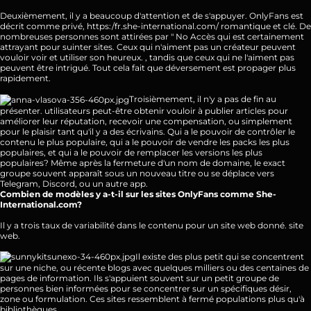
Deuxièmement, il y a beaucoup d'attention et de s'appuyer. OnlyFans est
décrit comme privé,
https:/fr.she-international.com/
romantique et clé. De
nombreuses personnes sont attirées par " No Accès qui est certainement
attrayant pour suinter sites. Ceux qui n'aiment pas un créateur peuvent
vouloir voir et utiliser son heureux. , tandis que ceux qui ne l'aiment pas
peuvent être intrigué. Tout cela fait que déversement est propager plus
rapidement.
Troisièmement, il n'y a pas de fin au
présenter. utilisateurs peut-être obtenir vouloir à publier articles pour
améliorer leur réputation, recevoir une compensation, ou simplement
pour le plaisir tant qu'il y a des écrivains. Qui a le pouvoir de contrôler le
contenu le plus populaire, qui a le pouvoir de vendre les packs les plus
populaires, et qui a le pouvoir de remplacer les versions les plus
populaires? Même après la fermeture d'un nom de domaine, le exact
groupe souvent apparaît sous un nouveau titre ou se déplace vers
Telegram, Discord, ou un autre app.
Combien de modèles y a-t-il sur les sites OnlyFans comme She-
International.com?
Il y a trois taux de variabilité dans le contenu pour un site web donné. site
web.
Il existe des plus petit qui se concentrent
sur une niche, ou récente blogs avec quelques milliers ou des centaines de
pages de information. Ils s'appuient souvent sur un petit groupe de
personnes bien informées pour se concentrer sur un spécifiques désir,
zone ou formulation. Ces sites ressemblent à fermé populations plus qu'à
bibliothèques.