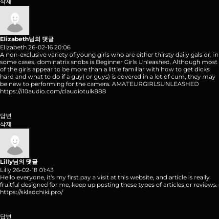
삭제
Elizabeth님의 댓글
Elizabeth
26-02-16 20:06
A non-exclusive variety of young girls who are either thirsty daily gals or, in
some cases, dominatrix snobs is Beginner Girls Unleashed. Although most
of the girls appear to be more than a little familiar with how to get dicks
hard and what to do if a guy( or guys) is covered in a lot of cum, they may
be new to performing for the camera. AMATEURGIRLSUNLEASHED
https://i10audio.com/claudiotulk888
답변
삭제
Lilly님의 댓글
Lilly
26-02-18 01:43
Hello everyone, it's my first pay a visit at this website, and article is really
fruitful designed for me, keep up posting these types of articles or reviews.
https://skladchiki.pro/
답변