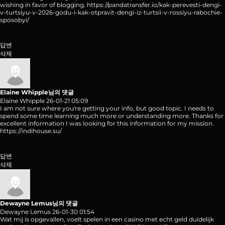
wishing in favor of blogging.
https://pandatransfer.io/kak-perevesti-dengi-
v-turtsiyu-v-2026-godu-i-kak-otpravit-dengi-iz-turtsii-v-rossiyu-rabochie-
sposobyi/
답변
삭제
Elaine Whipple님의 댓글
Elaine Whipple
26-01-21 05:09
I am not sure where you're getting your info, but good topic. I needs to
spend some time learning much more or understanding more. Thanks for
excellent information I was looking for this information for my mission.
https://indihouse.su/
답변
삭제
Dewayne Lemus님의 댓글
Dewayne Lemus
26-01-30 01:54
Wat mij is opgevallen, voelt spelen in een casino met echt geld duidelijk