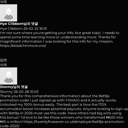
삭제
Hye Clibborn님의 댓글
Hye Clibborn
26-02-22 16:10
I'm not sure where you're getting your info, but great topic. I needs to
spend some time learning more or understanding more. Thanks for
magnificent information I was looking for this info for my mission.
https://skladchinmore.one/
답변
삭제
Stormy님의 댓글
Stormy
26-02-28 10:03
Thank you for this comprehensive information about the Bet9ja
promotion code! I just signed up with YOHAIG and it actually works.
Unlocked my 100% bonus easily. The best part is how the 170%
accumulator boost increases potential payouts. Anyone looking to sign up
with Bet9ja in 2026 must use this code. Have others had big wins using
this bonus? I'd love to be like those winners who transformed ₦500 into
₦15.4 million!
https://twentyfiveseven.co.uk/employer/bet9ja-promotion-
code-2025/