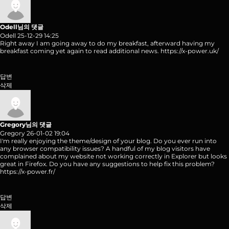
Odell님의 댓글
Odell
25-12-29 14:25
Right away I am going away to do my breakfast, afterward having my
breakfast coming yet again to read additional news.
https://x-power.uk/
답변
삭제
Gregory님의 댓글
Gregory
26-01-02 19:04
I'm really enjoying the theme/design of your blog. Do you ever run into
any browser compatibility issues? A handful of my blog visitors have
complained about my website not working correctly in Explorer but looks
great in Firefox. Do you have any suggestions to help fix this problem?
https://x-power.fr/
답변
삭제