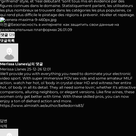
"girlfriend" style, et "real débutant "sont tous mis en évidence par des
figures connues dans le domaine. Statistiquement parlant, les utilisateurs
les plus nombreux se trouvent dans les
catégories
les plus populaires, ce
qui rend plus difficile le piratage des régions à prévenir. révéler et repérage.
이전글
Безопасность в интернете: как защитить свои данные на
развлекательных платформах
26.01.09
댓글
129
댓글목록
Merissa Llanes님의 댓글
Merissa Llanes
25-12-26 12:01
We'll provide you with everything you need to dominate your electronic
video sport. With super immersive POV sex vids and some amateur MILF
action, watch her hot, ol 'body in crystal-clear HD and witness her entire
hot, ol' body in all its detail. They all need some lovin', whether it's attractive
companions, alluring neighbors, or elegant versions. Like fine wines, these
women only get better with time. With these skilled pros, you can now
enjoy a ton of diehard action and more.
https://www.almirath.ae/author/belledorris83/
답변
삭제