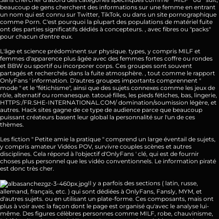
beaucoup de gens cherchent des informations sur une femme en entrant
un nom qui est connu sur Twitter, TikTok, ou dans un site pornographique
comme Porn. C'est pourquoi la plupart des populations de matériel fuite
ont des parties significatifs dédiés à concepteurs. , avec fibres ou "packs"
pour chacun d'entre eux.
L'âge et science prédominent sur physique. types, y compris MILF et
femmes d'apparence plus âgée avec des femmes fortes coffre ou rondes
et BBW ou sportif ou incorporer corps. Ces groupes sont souvent
partagés et recherchés dans la fuite atmosphère. , tout comme le rapport
OnlyFans ' information. D'autres groupes importants comprennent "
mode " et le "fétichisme", ainsi que des sujets connexes comme les jeux de
rôle, alternatif ou romanesque. tatoué filles, les pieds fétiches, bas, lingerie,
HTTPS:/FR.SHE-INTERNATIONAL.COM/
domination/soumission légère, et
autres. Hack sites gagne de ce type de audience parce que beaucoup
puissant créateurs basent leur global la personnalité sur l'un de ces
thèmes.
Les fiction " Petite amie la pratique " comprend un large éventail de sujets,
y compris amateur Vidéos POV, survivre couples scènes et autres
disciplines. Cela répond à l'objectif d'OnlyFans ' clé, qui est de fournir
choses plus personnel que les vidéo conventionnels. Le information piraté
est donc très cher.
Il y a parfois des sections ( latin, russe,
allemand, français, etc. ) qui sont dédiées à OnlyFans, Fansly, MYM, et
d'autres sujets. ou en utilisant un plate-forme. Ces composants, mais ont
plus à voir avec la façon dont le page est organisé qu'avec le analyse lui-
même. Des figures célèbres personnes comme MILF, robe, chauvinisme,