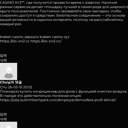
CASINO XYZ**, где получится провести время с азартом. Наличие
разных сервисов делает площадку лучшей в своем роде для широкого
круга пользователей. Постоянно проверяйте свои закладки, чтобы
сохранить доступ к средствам. Безопасное соединение — это основа
вашей активности в скрытом интернете, поэтому не расслабляйтесь
каждый раз.
kraken casino зеркало kraken casino xyz
https://slo-on2.cc
https://slo-on2.cc/
답변
삭제
Chu님의 댓글
Chu
26-03-15 20:52
Планирую купить кондиционер для дома с функцией очистки воздуха.
В городе это действительно полезная опция.
https://jobs.kulimhitechpark.com/employer/atmosfera-profi-klimat/
답변
삭제