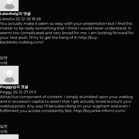
Latesha님의 댓글
Latesha
25-12-26 18:28
You actually make it seem so easy with your presentation but I find this
matter to be really something that I think I would never understand. It
seems too complicated and very broad for me. I am looking forward for
your next post, I'll try to get the hang of it!
http://buy-
backlinks.rozblog.com/
답변
삭제
Peggy님의 댓글
Peggy
25-12-27 01:11
Attractive component of content. I simply stumbled upon your weblog
and in accession capital to assert that I get actually loved account your
weblog posts. Any way I'll be subscribing on your augment and even I
fulfillment you access consistently fast.
http://boyarka-inform.com/
답변
삭제