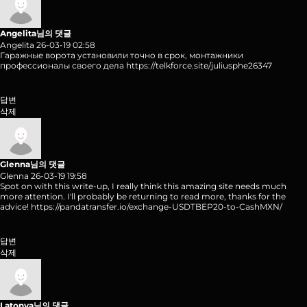
Angelita님의 댓글
Angelita
26-03-19 02:58
Гаражные ворота установили точно в срок, монтажники
профессионалы своего дела
https://telkforce.site/juliusphe26347
답변
삭제
Glenna님의 댓글
Glenna
26-03-19 19:58
Spot on with this write-up, I really think this amazing site needs much
more attention. I'll probably be returning to read more, thanks for the
advice!
https://pandatransfer.io/exchange-USDTBEP20-to-CashMXN/
답변
삭제
Latonya님의 댓글