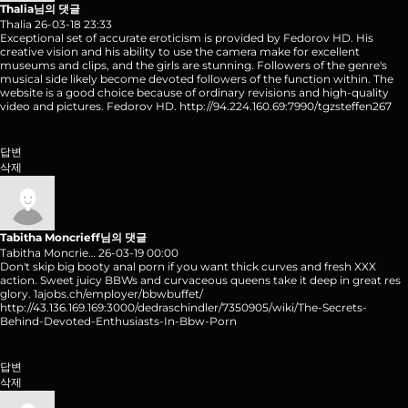
Thalia님의 댓글
Thalia
26-03-18 23:33
Exceptional set of accurate eroticism is provided by Fedorov HD. His
creative vision and his ability to use the camera make for excellent
museums and clips, and the girls are stunning. Followers of the genre's
musical side likely become devoted followers of the function within. The
website is a good choice because of ordinary revisions and high-quality
video and pictures. Fedorov HD.
http://94.224.160.69:7990/tgzsteffen267
답변
삭제
Tabitha Moncrieff님의 댓글
Tabitha Moncrie…
26-03-19 00:00
Don't skip big booty anal porn if you want thick curves and fresh XXX
action. Sweet juicy BBWs and curvaceous queens take it deep in great res
glory. 1ajobs.ch/employer/bbwbuffet/
http://43.136.169.169:3000/dedraschindler/7350905/wiki/The-Secrets-
Behind-Devoted-Enthusiasts-In-Bbw-Porn
답변
삭제