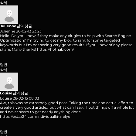
삭제
Julienne님의 댓글
Julienne
26-02-13 23:23
Hello! Do you know if they make any plugins to help with Search Engine
Optimization? I'm trying to get my blog to rank for some targeted
keywords but I'm not seeing very good results. If you know of any please
share. Many thanks!
https://hothab.com/
답변
삭제
Louise님의 댓글
Louise
26-02-15 08:03
Aw, this was an extremely good post. Taking the time and actual effort to
create a very good article… but what can I say… I put things off a whole lot
and never seem to get nearly anything done.
https://extaz24.com/individualki-zrelye
답변