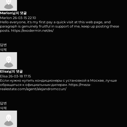
Marlon님의 댓글
Marlon
26-03-15 22:10
Hello everyone, it's my first pay a quick visit at this web page, and
paragraph is genuinely fruitful in support of me, keep up posting these
posts.
https://exodermin.net/es/
답변
삭제
Elisa님의 댓글
Elisa
26-03-18 17:15
Если нужно купить кондиционеры с установкой в Москве, лучше
обращаться к официальным дилерам.
https://meza-
realestate.com/agent/alejandromccun/
답변
삭제