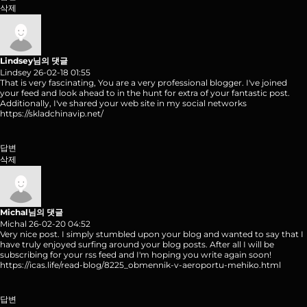
삭제
Lindsey님의 댓글
Lindsey
26-02-18 01:55
That is very fascinating, You are a very professional blogger. I've joined
your feed and look ahead to in the hunt for extra of your fantastic post.
Additionally, I've shared your web site in my social networks
https://skladchinavip.net/
답변
삭제
Michal님의 댓글
Michal
26-02-20 04:52
Very nice post. I simply stumbled upon your blog and wanted to say that I
have truly enjoyed surfing around your blog posts. After all I will be
subscribing for your rss feed and I'm hoping you write again soon!
https://icas.life/read-blog/8225_obmennik-v-aeroportu-mehiko.html
답변