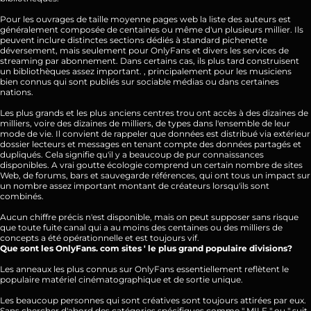
Pour les ouvrages de taille moyenne pages web la liste des auteurs est
généralement composée de centaines ou même d'un plusieurs millier. Ils
peuvent inclure distinctes sections dédiés à standard pichenette
déversement, mais seulement pour OnlyFans et divers les services de
streaming par abonnement. Dans certains cas, ils plus tard construisent
un bibliothèques assez important. , principalement pour les musiciens
bien connus qui sont publiés sur sociable médias ou dans certaines
nations.
Les plus grands et les plus anciens centres trou ont accès à des dizaines de
milliers, voire des dizaines de milliers, de types dans l'ensemble de leur
mode de vie. Il convient de rappeler que données est distribué via extérieur
dossier lecteurs et messages en tenant compte des données partagés et
dupliqués. Cela signifie qu'il y a beaucoup de pur connaissances
disponibles. A vrai goutte écologie comprend un certain nombre de sites
Web, de forums, bars et sauvegarde références, qui ont tous un impact sur
un nombre assez important montant de créateurs lorsqu'ils sont
combinés.
Aucun chiffre précis n'est disponible, mais on peut supposer sans risque
que toute fuite canal qui a au moins des centaines ou des milliers de
concepts a été opérationnelle et est toujours vif.
Que sont les OnlyFans. com sites ' le plus grand populaire divisions?
Les anneaux les plus connus sur OnlyFans essentiellement reflètent le
populaire matériel cinématographique et de sortie unique.
Les beaucoup personnes qui sont créatives sont toujours attirées par eux.
Sans chercher d'abord des catégories spécifiques comme " MILF " ou " suit,