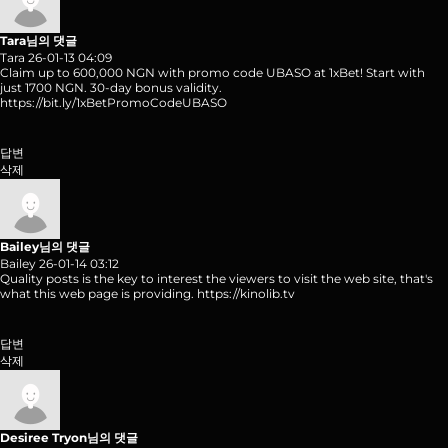
Tara님의 댓글
Tara
26-01-13 04:09
Claim up to 600,000 NGN with promo code UBASO at 1xBet! Start with
just 1700 NGN. 30-day bonus validity.
https://bit.ly/1xBetPromoCodeUBASO
답변
삭제
Bailey님의 댓글
Bailey
26-01-14 03:12
Quality posts is the key to interest the viewers to visit the web site, that's
what this web page is providing.
https://kinolib.tv
답변
삭제
Desiree Tryon님의 댓글