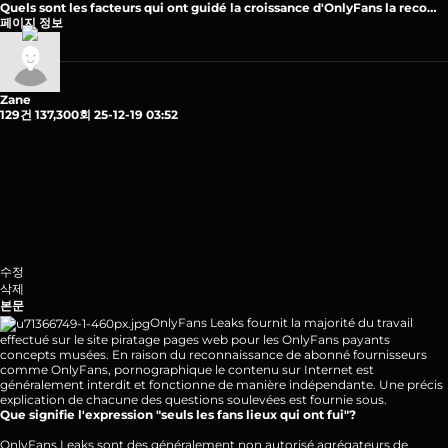
Quels sont les facteurs qui ont guidé la croissance d'OnlyFans la reco…
페이지 정보
Zane
129건
137,300회
25-12-19 03:52
수정
삭제
본문
OnlyFans Leaks fournit la majorité du travail
effectué sur le site piratage pages web pour les OnlyFans payants
concepts musées. En raison du reconnaissance de abonné fournisseurs
comme OnlyFans, pornographique le contenu sur Internet est
généralement interdit et fonctionne de manière indépendante. Une précis
explication de chacune des questions soulevées est
fournie
sous.
Que signifie l'expression "seuls les fans lieux qui ont fui"?
OnlyFans Leaks sont des généralement non autorisé agrégateurs de