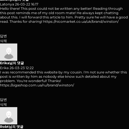
Latonya
26-03-22 16:17
Hello there! This post could not be written any better! Reading through
this post reminds me of my old room mate! He always kept chatting
about this. I will forward this article to him. Pretty sure he will have a good
read. Thanks for sharing!
https://nicomarket.co.ua/uk/brand/winston/
답변
삭제
Erika님의 댓글
Erika
26-03-23 12:22
I was recommended this website by my cousin. I'm not sure whether this
post is written by him as nobody else know such detailed about my
problem. You're wonderful! Thanks!
https://sigashop.com.ua/ru/brand/winston/
답변
삭제
Robt님의 댓글