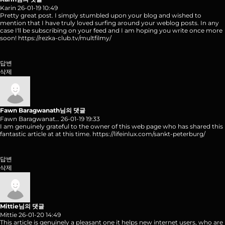
Karin
26-01-19 10:49
Pretty great post. I simply stumbled upon your blog and wished to
mention that I have truly loved surfing around your weblog posts. In any
case I'll be subscribing on your feed and I am hoping you write once more
soon!
https://rezka-club.tv/multfilmy/
답변
삭제
Fawn Baragwanath님의 댓글
Fawn Baragwanat…
26-01-19 19:33
I am genuinely grateful to the owner of this web page who has shared this
fantastic article at at this time.
https://lifeinlux.com/sankt-peterburg/
답변
삭제
Mittie님의 댓글
Mittie
26-01-20 14:49
This article is genuinely a pleasant one it helps new internet users, who are