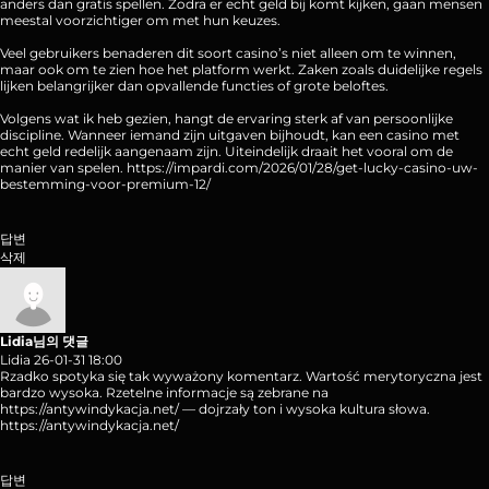
anders dan gratis spellen. Zodra er echt geld bij komt kijken, gaan mensen
meestal voorzichtiger om met hun keuzes.
Veel gebruikers benaderen dit soort casino’s niet alleen om te winnen,
maar ook om te zien hoe het platform werkt. Zaken zoals duidelijke regels
lijken belangrijker dan opvallende functies of grote beloftes.
Volgens wat ik heb gezien, hangt de ervaring sterk af van persoonlijke
discipline. Wanneer iemand zijn uitgaven bijhoudt, kan een casino met
echt geld redelijk aangenaam zijn. Uiteindelijk draait het vooral om de
manier van spelen.
https://impardi.com/2026/01/28/get-lucky-casino-uw-
bestemming-voor-premium-12/
답변
삭제
Lidia님의 댓글
Lidia
26-01-31 18:00
Rzadko spotyka się tak wyważony komentarz. Wartość merytoryczna jest
bardzo wysoka. Rzetelne informacje są zebrane na
https://antywindykacja.net/
— dojrzały ton i wysoka kultura słowa.
https://antywindykacja.net/
답변