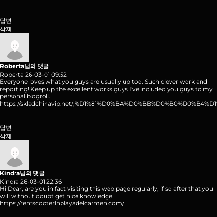
답변
삭제
Roberta님의 댓글
Roberta
26-03-01 09:52
Everyone loves what you guys are usually up too. Such clever work and
reporting! Keep up the excellent works guys I've included you guys to my
personal blogroll.
https://skladchinavip.net/;%D1%81%D0%BA%D0%BB%D0%B0%D0
답변
삭제
Kindra님의 댓글
Kindra
26-03-01 22:36
Hi Dear, are you in fact visiting this web page regularly, if so after that you
will without doubt get nice knowledge.
https://rentscooterinplayadelcarmen.com/