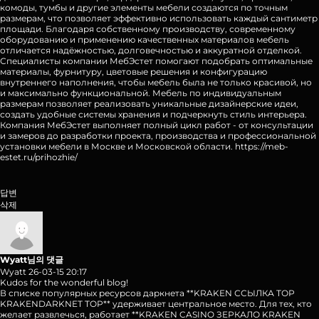
комоды, тумбы и другие элементы мебели создаются по точным
размерам, что позволяет эффективно использовать каждый сантиметр
площади. Благодаря собственному производству, современному
оборудованию и применению качественных материалов мебель
отличается надёжностью, долговечностью и аккуратной отделкой.
Специалисты компании МебЭстет помогают подобрать оптимальные
материалы, фурнитуру, цветовые решения и конфигурацию
внутреннего наполнения, чтобы мебель была не только красивой, но
и максимально функциональной. Мебель по индивидуальным
размерам позволяет реализовать уникальные дизайнерские идеи,
создать удобные системы хранения и подчеркнуть стиль интерьера.
Компания МебЭстет выполняет полный цикл работ - от консультации
и замеров до разработки проекта, производства и профессиональной
установки мебели в Москве и Московской области.
https://meb-
estet.ru/prihozhie/
답변
삭제
Wyatt님의 댓글
Wyatt
26-03-15 20:17
Kudos for the wonderful blog!
В списке популярных ресурсов даркнета **KRAKEN ССЫЛКА ТОР
KRAKENDARKNET TOP** удерживает центральное место. Для тех, кто
желает развлечься, работает **KRAKEN CASINO ЗЕРКАЛО KRAKEN