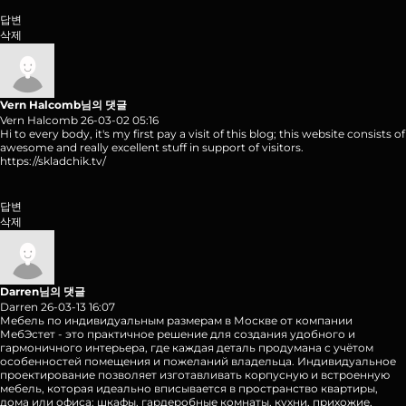
답변
삭제
Vern Halcomb님의 댓글
Vern Halcomb
26-03-02 05:16
Hi to every body, it's my first pay a visit of this blog; this website consists of
awesome and really excellent stuff in support of visitors.
https://skladchik.tv/
답변
삭제
Darren님의 댓글
Darren
26-03-13 16:07
Мебель по индивидуальным размерам в Москве от компании
МебЭстет - это практичное решение для создания удобного и
гармоничного интерьера, где каждая деталь продумана с учётом
особенностей помещения и пожеланий владельца. Индивидуальное
проектирование позволяет изготавливать корпусную и встроенную
мебель, которая идеально вписывается в пространство квартиры,
дома или офиса: шкафы, гардеробные комнаты, кухни, прихожие,