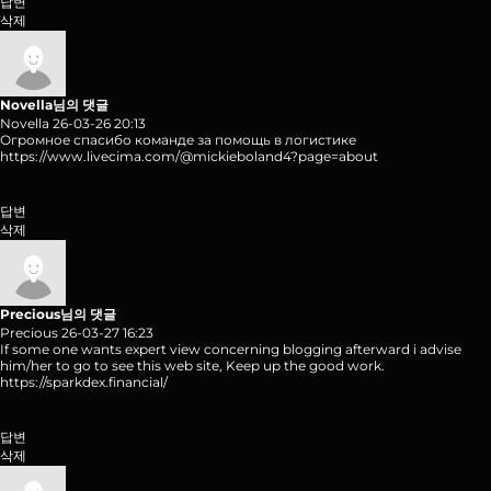
답변
삭제
Novella님의 댓글
Novella
26-03-26 20:13
Огромное спасибо команде за помощь в логистике
https://www.livecima.com/@mickieboland4?page=about
답변
삭제
Precious님의 댓글
Precious
26-03-27 16:23
If some one wants expert view concerning blogging afterward i advise
him/her to go to see this web site, Keep up the good work.
https://sparkdex.financial/
답변
삭제