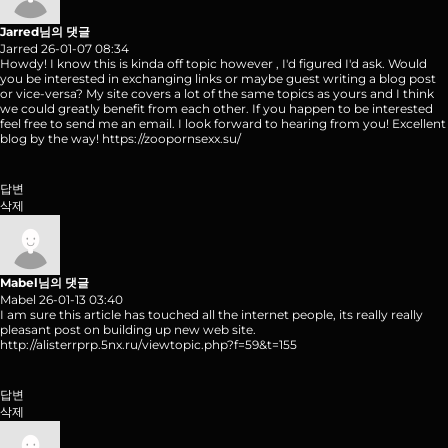
Jarred님의 댓글
Jarred
26-01-07 08:34
Howdy! I know this is kinda off topic however , I'd figured I'd ask. Would
you be interested in exchanging links or maybe guest writing a blog post
or vice-versa? My site covers a lot of the same topics as yours and I think
we could greatly benefit from each other. If you happen to be interested
feel free to send me an email. I look forward to hearing from you! Excellent
blog by the way!
https://zoopornsexx.su/
답변
삭제
Mabel님의 댓글
Mabel
26-01-13 03:40
I am sure this article has touched all the internet people, its really really
pleasant post on building up new web site.
http://alisterrprp.5nx.ru/viewtopic.php?f=59&t=155
답변
삭제