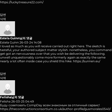
https://luckytreasure22.com/
답변
삭제
Estela Guinn님의 댓글
Estela Guinn
26-03-24 14:08
I loved as much as you will receive carried out right here. The sketch is
tasteful, your authored subject matter stylish. nonetheless, you command
get got an nervousness over that you wish be delivering the following.
unwell unquestionably come more formerly again as exactly the same
nearly a lot often inside case you shield this hike.
https://sunnen.eu/
답변
삭제
Felisha님의 댓글
Felisha
26-03-25 04:49
Буду советовать CompDay всем знакомым за отличный сервис!
https://theconstructionconsortium.co.uk/author-profile/gusmorales0540/