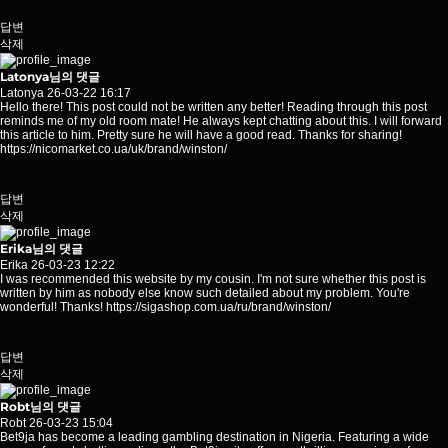
답변
삭제
Latonya님의 댓글
Latonya
26-03-22 16:17
Hello there! This post could not be written any better! Reading through this post
reminds me of my old room mate! He always kept chatting about this. I will forward
this article to him. Pretty sure he will have a good read. Thanks for sharing!
https://nicomarket.co.ua/uk/brand/winston/
답변
삭제
Erika님의 댓글
Erika
26-03-23 12:22
I was recommended this website by my cousin. I'm not sure whether this post is
written by him as nobody else know such detailed about my problem. You're
wonderful! Thanks!
https://sigashop.com.ua/ru/brand/winston/
답변
삭제
Robt님의 댓글
Robt
26-03-23 15:04
Bet9ja has become a leading gambling destination in Nigeria. Featuring a wide