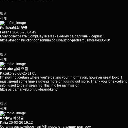
답변
삭제
Felisha님의 댓글
Felisha
26-03-25 04:49
Буду советовать CompDay всем знакомым за отличный сервис!
https://theconstructionconsortium.co.uk/author-profile/gusmorales0540/
답변
삭제
Kazuko님의 댓글
Kazuko
26-03-25 11:05
I'm now not certain where you're getting your information, however great topic. I
must spend some time studying more or figuring out more. Thank you for excellent
info I used to be in search of this info for my mission.
https://sigamarket.com/uk/brand/kent/
답변
삭제
Katja님의 댓글
Katja
26-03-26 19:12
Организуем комфортный VIP перелет с вашим центром