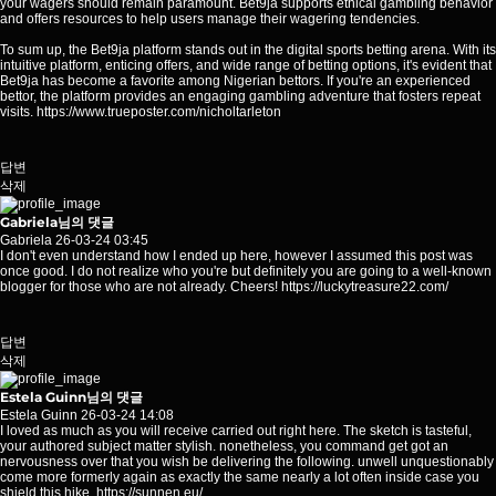
your wagers should remain paramount. Bet9ja supports ethical gambling behavior
and offers resources to help users manage their wagering tendencies.
To sum up, the Bet9ja platform stands out in the digital sports betting arena. With its
intuitive platform, enticing offers, and wide range of betting options, it's evident that
Bet9ja has become a favorite among Nigerian bettors. If you're an experienced
bettor, the platform provides an engaging gambling adventure that fosters repeat
visits.
https://www.trueposter.com/nicholtarleton
답변
삭제
Gabriela님의 댓글
Gabriela
26-03-24 03:45
I don't even understand how I ended up here, however I assumed this post was
once good. I do not realize who you're but definitely you are going to a well-known
blogger for those who are not already. Cheers!
https://luckytreasure22.com/
답변
삭제
Estela Guinn님의 댓글
Estela Guinn
26-03-24 14:08
I loved as much as you will receive carried out right here. The sketch is tasteful,
your authored subject matter stylish. nonetheless, you command get got an
nervousness over that you wish be delivering the following. unwell unquestionably
come more formerly again as exactly the same nearly a lot often inside case you
shield this hike.
https://sunnen.eu/