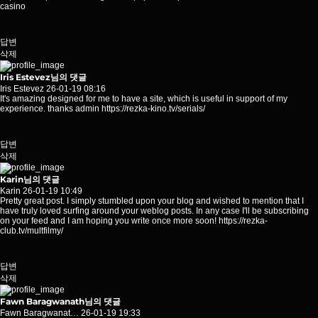
casino
답변
삭제
Iris Estevez님의 댓글
Iris Estevez
26-01-19 08:16
It's amazing designed for me to have a site, which is useful in support of my
experience. thanks admin
https://rezka-kino.tv/serials/
답변
삭제
Karin님의 댓글
Karin
26-01-19 10:49
Pretty great post. I simply stumbled upon your blog and wished to mention that I
have truly loved surfing around your weblog posts. In any case I'll be subscribing
on your feed and I am hoping you write once more soon!
https://rezka-
club.tv/multfilmy/
답변
삭제
Fawn Baragwanath님의 댓글
Fawn Baragwanat…
26-01-19 19:33