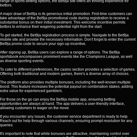
range of sports betting options, the Bet9ja site offers an thrilling experience for
bettors.
A major draw of Bet9ja is its generous initial promotion. First-time customers can
take advantage of the Bet9ja promotional code during registration to receive a
substantial bonus on their initial investment. This welcome incentive permits
bettors to enhance their wagering potential right from the start.
To get started, the Bet9ja registration process is simple. Navigate to the Bet9ja
mobile site and provide the necessary information. Don't forget to enter the current
Bet9ja promo code to secure your sign-up incentive.
After signing up, Bet9ja users can explore a range of options. The Bet9ja
sportsbook encompasses prominent events like the Champions League, as well
as diverse sporting events.
To cater to different preferences, the casino section provides a selection of games.
Offering both traditional and modern games, there's a diverse array of choices.
The platform also provides multiple bonuses, including the well-known multiple
boost. This feature increases the potential payout on combination stakes, adding
extra value for experienced gamblers.
For those on the go can enjoy the Bet9ja mobile app, ensuring betting
opportunities are always at hand. The app delivers a user-friendly interface,
allowing customers to wager on the move.
If you encounter any issues, the customer service department is ready to help.
Reach out for help through various channels, ensuring prompt resolution for any
queries.
It's important to note that while bonuses are attractive, maintaining control over