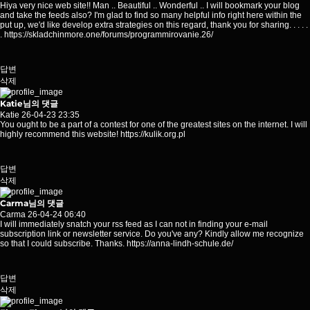
Hiya very nice web site!! Man .. Beautiful .. Wonderful .. I will bookmark your blog
and take the feeds also? I'm glad to find so many helpful info right here within the
put up, we'd like develop extra strategies on this regard, thank you for sharing. . . . .
.
https://skladchinmore.one/forums/programmirovanie.26/
답변
삭제
Katie님의 댓글
Katie
26-04-23 23:35
You ought to be a part of a contest for one of the greatest sites on the internet. I will
highly recommend this website!
https://kulik.org.pl
답변
삭제
Carma님의 댓글
Carma
26-04-24 06:40
I will immediately snatch your rss feed as I can not in finding your e-mail
subscription link or newsletter service. Do you've any? Kindly allow me recognize
so that I could subscribe. Thanks.
https://anna-lindh-schule.de/
답변
삭제