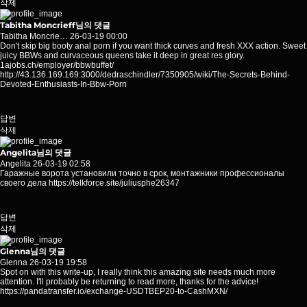
삭제
Tabitha Moncrieff님의 댓글
Tabitha Moncrie…
26-03-19 00:00
Don't skip big booty anal porn if you want thick curves and fresh XXX action. Sweet
juicy BBWs and curvaceous queens take it deep in great res glory.
1ajobs.ch/employer/bbwbuffet/
http://43.136.169.169:3000/dedraschindler/7350905/wiki/The-Secrets-Behind-
Devoted-Enthusiasts-In-Bbw-Porn
답변
삭제
Angelita님의 댓글
Angelita
26-03-19 02:58
Гаражные ворота установили точно в срок, монтажники профессионалы
своего дела
https://telkforce.site/juliusphe26347
답변
삭제
Glenna님의 댓글
Glenna
26-03-19 19:58
Spot on with this write-up, I really think this amazing site needs much more
attention. I'll probably be returning to read more, thanks for the advice!
https://pandatransfer.io/exchange-USDTBEP20-to-CashMXN/