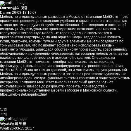
Darren님의 댓글
Darren
26-03-13 16:07
Мебель по индивидуальным размерам в Москве от компании МебЭстет - это
практичное решение для создания удобного и гармоничного интерьера, где
каждая деталь продумана с учётом особенностей помещения и пожеланий
владельца. Индивидуальное проектирование позволяет изготавливать
корпусную и встроенную мебель, которая идеально вписывается в
пространство квартиры, дома или офиса: шкафы, гардеробные комнаты,
кухни, прихожие, комоды, тумбы и другие элементы мебели создаются по
точным размерам, что позволяет эффективно использовать каждый
сантиметр площади. Благодаря собственному производству, современному
оборудованию и применению качественных материалов мебель отличается
надёжностью, долговечностью и аккуратной отделкой. Специалисты
компании МебЭстет помогают подобрать оптимальные материалы,
фурнитуру, цветовые решения и конфигурацию внутреннего наполнения,
чтобы мебель была не только красивой, но и максимально функциональной.
Мебель по индивидуальным размерам позволяет реализовать уникальные
дизайнерские идеи, создать удобные системы хранения и подчеркнуть стиль
интерьера. Компания МебЭстет выполняет полный цикл работ - от
консультации и замеров до разработки проекта, производства и
профессиональной установки мебели в Москве и Московской области.
https://meb-estet.ru/prihozhie/
답변
삭제
Wyatt님의 댓글
Wyatt
26-03-15 20:17