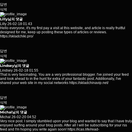
답변
삭제
Lilly님의 댓글
Lilly
26-02-18 01:43
Hello everyone, it's my first pay a visit at this website, and article is really fruitful
designed for me, keep up posting these types of articles or reviews.
https://skladchiki.pro/
답변
삭제
Lindsey님의 댓글
Lindsey
26-02-18 01:55
That is very fascinating, You are a very professional blogger. I've joined your feed
and look ahead to in the hunt for extra of your fantastic post. Additionally, I've
shared your web site in my social networks
https://skladchinavip.net/
답변
삭제
Michal님의 댓글
Michal
26-02-20 04:52
Very nice post. I simply stumbled upon your blog and wanted to say that I have truly
enjoyed surfing around your blog posts. After all I will be subscribing for your rss
feed and I'm hoping you write again soon!
https://icas.life/read-