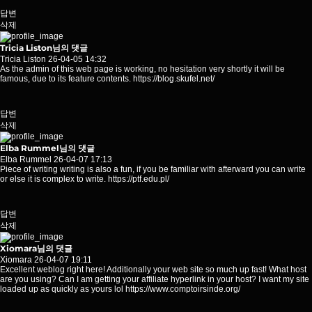
답변
삭제
Tricia Liston님의 댓글
Tricia Liston
26-04-05 14:32
As the admin of this web page is working, no hesitation very shortly it will be
famous, due to its feature contents.
https://blog.skufel.net/
답변
삭제
Elba Rummel님의 댓글
Elba Rummel
26-04-07 17:13
Piece of writing writing is also a fun, if you be familiar with afterward you can write
or else it is complex to write.
https://ptf.edu.pl/
답변
삭제
Xiomara님의 댓글
Xiomara
26-04-07 19:11
Excellent weblog right here! Additionally your web site so much up fast! What host
are you using? Can I am getting your affiliate hyperlink in your host? I want my site
loaded up as quickly as yours lol
https://www.comptoirsinde.org/