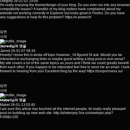
Gregory
26-01-02 19:04
I'm really enjoying the theme/design of your blog. Do you ever run into any browser
compatibility issues? A handful of my blog visitors have complained about my
website not working correctly in Explorer but looks great in Firefox. Do you have
any suggestions to help fix this problem?
https://x-power.fr/
답변
삭제
Jarred님의 댓글
Jarred
26-01-07 08:34
Howdy! I know this is kinda off topic however , I'd figured I'd ask. Would you be
interested in exchanging links or maybe guest writing a blog post or vice-versa?
My site covers a lot of the same topics as yours and I think we could greatly benefit
from each other. If you happen to be interested feel free to send me an email. I look
forward to hearing from you! Excellent blog by the way!
https://zoopornsexx.su/
답변
삭제
Mabel님의 댓글
Mabel
26-01-13 03:40
I am sure this article has touched all the internet people, its really really pleasant
post on building up new web site.
http://alisterrprp.5nx.ru/viewtopic.php?
f=59&t=155