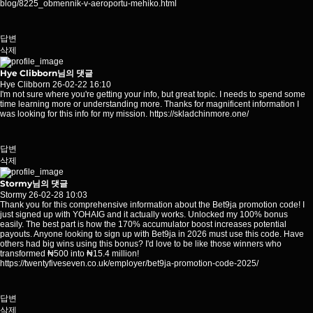
blog/8225_obmennik-v-aeroportu-mehiko.html
답변
삭제
Hye Clibborn님의 댓글
Hye Clibborn
26-02-22 16:10
I'm not sure where you're getting your info, but great topic. I needs to spend some
time learning more or understanding more. Thanks for magnificent information I
was looking for this info for my mission.
https://skladchinmore.one/
답변
삭제
Stormy님의 댓글
Stormy
26-02-28 10:03
Thank you for this comprehensive information about the Bet9ja promotion code! I
just signed up with YOHAIG and it actually works. Unlocked my 100% bonus
easily. The best part is how the 170% accumulator boost increases potential
payouts. Anyone looking to sign up with Bet9ja in 2026 must use this code. Have
others had big wins using this bonus? I'd love to be like those winners who
transformed ₦500 into ₦15.4 million!
https://twentyfiveseven.co.uk/employer/bet9ja-promotion-code-2025/
답변
삭제