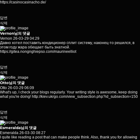
https://casinocasinacho.de/
답변
삭제
Vernon님의 댓글
Vernon
26-03-29 04:29
Давно хотел поставить кондиционер сплит систему, наконец-то решился, в
этом году жара обещает быть знатной.
https://gitea.nongnghiepso.com/maurineelliot
답변
삭제
Otto님의 댓글
Otto
26-03-29 06:09
What's up, I check your blogs regularly. Your writing style is awesome, keep doing
what you're doing!
http://kiev.ukrgo.com/view_subsection.php?id_subsection=150
답변
삭제
Esmeralda님의 댓글
Esmeralda
26-03-30 08:27
I quite like reading a post that can make people think. Also, thank you for allowing