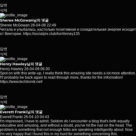
답변
삭제
Sheree McGowan님의 댓글
Sheree McGowan
26-04-08 22:49
Читала и улыбалась, настолько позитивная и созидательная энергия исходит
от Виктории.
https://socialpix.club/lorrilinney135
답변
삭제
Henry Hawley님의 댓글
Henry Hawley
26-04-09 06:30
Spot on with this write-up, I really think this amazing site needs a lot more attention.
I'll probably be back again to read through more, thanks for the information!
https://www.techtronik.net/
답변
삭제
Everett Franki님의 댓글
Everett Franki
26-04-10 04:43
I'm impressed, I have to admit. Seldom do I encounter a blog that's both equally
educative and amusing, and without a doubt, you've hit the nail on the head. The
problem is something that not enough folks are speaking intelligently about. Now
i'm very happy that I found this in my hunt for something concerning this.