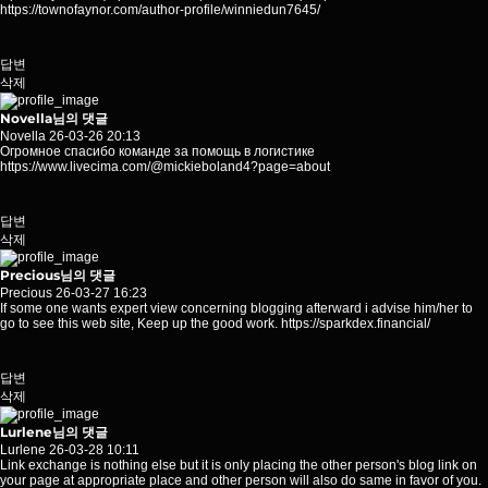
https://townofaynor.com/author-profile/winniedun7645/
답변
삭제
Novella님의 댓글
Novella
26-03-26 20:13
Огромное спасибо команде за помощь в логистике
https://www.livecima.com/@mickieboland4?page=about
답변
삭제
Precious님의 댓글
Precious
26-03-27 16:23
If some one wants expert view concerning blogging afterward i advise him/her to
go to see this web site, Keep up the good work.
https://sparkdex.financial/
답변
삭제
Lurlene님의 댓글
Lurlene
26-03-28 10:11
Link exchange is nothing else but it is only placing the other person's blog link on
your page at appropriate place and other person will also do same in favor of you.