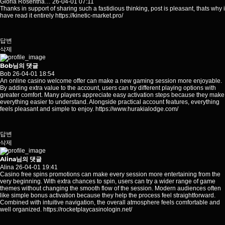
Gloria Rosentha…
26-04-01 07:11
Thanks in support of sharing such a fastidious thinking, post is pleasant, thats why i
have read it entirely
https://kinetic-market.pro/
답변
삭제
Bob님의 댓글
Bob
26-04-01 18:54
An online casino welcome offer can make a new gaming session more enjoyable.
By adding extra value to the account, users can try different playing options with
greater comfort. Many players appreciate easy activation steps because they make
everything easier to understand. Alongside practical account features, everything
feels pleasant and simple to enjoy.
https://www.hurakialodge.com/
답변
삭제
Alina님의 댓글
Alina
26-04-01 19:41
Casino free spins promotions can make every session more entertaining from the
very beginning. With extra chances to spin, users can try a wider range of game
themes without changing the smooth flow of the session. Modern audiences often
like simple bonus activation because they help the process feel straightforward.
Combined with intuitive navigation, the overall atmosphere feels comfortable and
well organized.
https://rocketplaycasinologin.net/