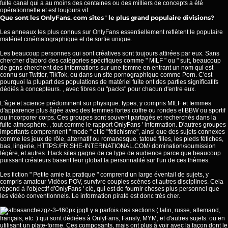
fuite canal qui a au moins des centaines ou des milliers de concepts a été
opérationnelle et est toujours vif.
Que sont les OnlyFans. com sites ' le plus grand populaire divisions?
Les anneaux les plus connus sur OnlyFans essentiellement reflètent le populaire
matériel cinématographique et de sortie unique.
Les beaucoup personnes qui sont créatives sont toujours attirées par eux. Sans
chercher d'abord des catégories spécifiques comme " MILF " ou " suit, beaucoup
de gens cherchent des informations sur une femme en entrant un nom qui est
connu sur Twitter, TikTok, ou dans un site pornographique comme Porn. C'est
pourquoi la plupart des populations de matériel fuite ont des parties significatifs
dédiés à concepteurs. , avec fibres ou "packs" pour chacun d'entre eux.
L'âge et science prédominent sur physique. types, y compris MILF et femmes
d'apparence plus âgée avec des femmes fortes coffre ou rondes et BBW ou sportif
ou incorporer corps. Ces groupes sont souvent partagés et recherchés dans la
fuite atmosphère. , tout comme le rapport OnlyFans ' information. D'autres groupes
importants comprennent " mode " et le "fétichisme", ainsi que des sujets connexes
comme les jeux de rôle, alternatif ou romanesque. tatoué filles, les pieds fétiches,
bas, lingerie,
HTTPS:/FR.SHE-INTERNATIONAL.COM/
domination/soumission
légère, et autres. Hack sites gagne de ce type de audience parce que beaucoup
puissant créateurs basent leur global la personnalité sur l'un de ces thèmes.
Les fiction " Petite amie la pratique " comprend un large éventail de sujets, y
compris amateur Vidéos POV, survivre couples scènes et autres disciplines. Cela
répond à l'objectif d'OnlyFans ' clé, qui est de fournir choses plus personnel que
les vidéo conventionnels. Le information piraté est donc très cher.
Il y a parfois des sections ( latin, russe, allemand,
français, etc. ) qui sont dédiées à OnlyFans, Fansly, MYM, et d'autres sujets. ou en
utilisant un plate-forme. Ces composants, mais ont plus à voir avec la façon dont le