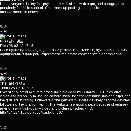
Hello everyone, it's my first pay a quick visit at this web page, and paragraph is
genuinely fruitful in support of me, keep up posting these posts.
https://exodermin.net/es/
답변
삭제
Elisa님의 댓글
Elisa
26-03-18 17:15
Если нужно купить кондиционеры с установкой в Москве, лучше обращаться к
официальным дилерам.
https://meza-realestate.com/agent/alejandromccun/
답변
삭제
Thalia님의 댓글
Thalia
26-03-18 23:33
Exceptional set of accurate eroticism is provided by Fedorov HD. His creative
vision and his ability to use the camera make for excellent museums and clips, and
the girls are stunning. Followers of the genre's musical side likely become devoted
followers of the function within. The website is a good choice because of ordinary
revisions and high-quality video and pictures. Fedorov HD.
http://94.224.160.69:7990/tgzsteffen267
답변