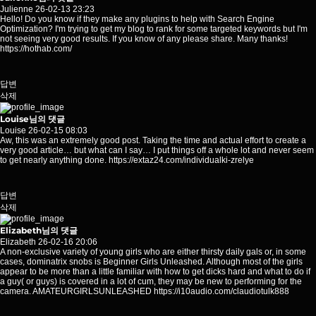
Julienne
26-02-13 23:23
Hello! Do you know if they make any plugins to help with Search Engine
Optimization? I'm trying to get my blog to rank for some targeted keywords but I'm
not seeing very good results. If you know of any please share. Many thanks!
https://hothab.com/
답변
삭제
Louise님의 댓글
Louise
26-02-15 08:03
Aw, this was an extremely good post. Taking the time and actual effort to create a
very good article… but what can I say… I put things off a whole lot and never seem
to get nearly anything done.
https://extaz24.com/individualki-zrelye
답변
삭제
Elizabeth님의 댓글
Elizabeth
26-02-16 20:06
A non-exclusive variety of young girls who are either thirsty daily gals or, in some
cases, dominatrix snobs is Beginner Girls Unleashed. Although most of the girls
appear to be more than a little familiar with how to get dicks hard and what to do if
a guy( or guys) is covered in a lot of cum, they may be new to performing for the
camera. AMATEURGIRLSUNLEASHED
https://i10audio.com/claudiotulk888