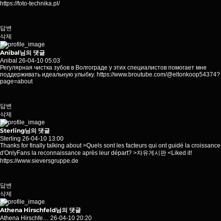
https://foto-technika.pl/
답변
삭제
Anibal님의 댓글
Anibal
26-04-10 05:03
Регулярная чистка зубов в Волгограде у этих специалистов помогает мне
поддерживать идеальную улыбку.
https://www.broutube.com/@eltonkoop54374?
page=about
답변
삭제
Sterling님의 댓글
Sterling
26-04-10 13:00
Thanks for finally talking about >Quels sont les facteurs qui ont guidé la croissance
d'OnlyFans la reconnaissance après leur départ? >자유게시판 <Liked it!
https://www.sieversgruppe.de
답변
삭제
Athena Hirschfeld님의 댓글
Athena Hirschfe…
26-04-10 20:20