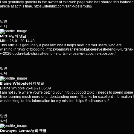
I am genuinely grateful to the owner of this web page who has shared this fantastic
article at at this time.
https://lifeinlux.com/sankt-peterburg/
답변
삭제
Mittie님의 댓글
Mittie
26-01-20 14:49
This article is genuinely a pleasant one it helps new internet users, who are
wishing in favor of blogging.
https://pandatransfer.io/kak-perevesti-dengi-v-turtsiyu-
v-2026-godu-i-kak-otpravit-dengi-iz-turtsii-v-rossiyu-rabochie-sposobyi/
답변
삭제
Elaine Whipple님의 댓글
Elaine Whipple
26-01-21 05:09
I am not sure where you're getting your info, but good topic. I needs to spend some
time learning much more or understanding more. Thanks for excellent information I
was looking for this information for my mission.
https://indihouse.su/
답변
삭제
Dewayne Lemus님의 댓글