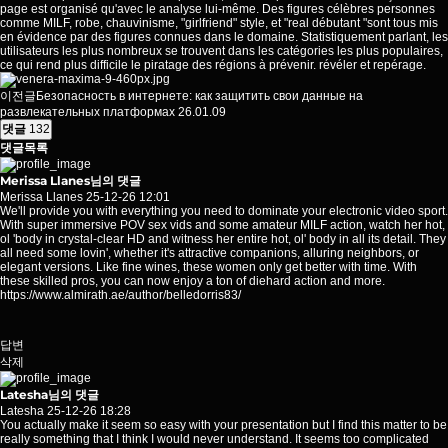
page est organisé qu'avec le analyse lui-même. Des figures célèbres personnes
comme MILF, robe, chauvinisme, "girlfriend" style, et "real débutant "sont tous mis
en évidence par des figures connues dans le domaine. Statistiquement parlant, les
utilisateurs les plus nombreux se trouvent dans les
catégories
les plus populaires,
ce qui rend plus difficile le piratage des régions à prévenir. révéler et repérage.
이전글
Безопасность в интернете: как защитить свои данные на
развлекательных платформах
26.01.09
댓글
132
댓글목록
Merissa Llanes님의 댓글
Merissa Llanes
25-12-26 12:01
We'll provide you with everything you need to dominate your electronic video sport.
With super immersive POV sex vids and some amateur MILF action, watch her hot,
ol 'body in crystal-clear HD and witness her entire hot, ol' body in all its detail. They
all need some lovin', whether it's attractive companions, alluring neighbors, or
elegant versions. Like fine wines, these women only get better with time. With
these skilled pros, you can now enjoy a ton of diehard action and more.
https://www.almirath.ae/author/belledorris83/
답변
삭제
Latesha님의 댓글
Latesha
25-12-26 18:28
You actually make it seem so easy with your presentation but I find this matter to be
really something that I think I would never understand. It seems too complicated