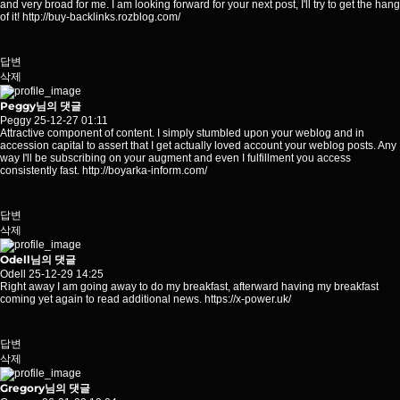
and very broad for me. I am looking forward for your next post, I'll try to get the hang
of it!
http://buy-backlinks.rozblog.com/
답변
삭제
Peggy님의 댓글
Peggy
25-12-27 01:11
Attractive component of content. I simply stumbled upon your weblog and in
accession capital to assert that I get actually loved account your weblog posts. Any
way I'll be subscribing on your augment and even I fulfillment you access
consistently fast.
http://boyarka-inform.com/
답변
삭제
Odell님의 댓글
Odell
25-12-29 14:25
Right away I am going away to do my breakfast, afterward having my breakfast
coming yet again to read additional news.
https://x-power.uk/
답변
삭제
Gregory님의 댓글