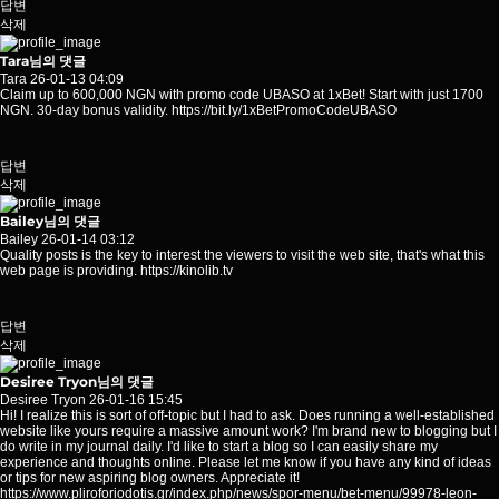
답변
삭제
Tara님의 댓글
Tara
26-01-13 04:09
Claim up to 600,000 NGN with promo code UBASO at 1xBet! Start with just 1700
NGN. 30-day bonus validity.
https://bit.ly/1xBetPromoCodeUBASO
답변
삭제
Bailey님의 댓글
Bailey
26-01-14 03:12
Quality posts is the key to interest the viewers to visit the web site, that's what this
web page is providing.
https://kinolib.tv
답변
삭제
Desiree Tryon님의 댓글
Desiree Tryon
26-01-16 15:45
Hi! I realize this is sort of off-topic but I had to ask. Does running a well-established
website like yours require a massive amount work? I'm brand new to blogging but I
do write in my journal daily. I'd like to start a blog so I can easily share my
experience and thoughts online. Please let me know if you have any kind of ideas
or tips for new aspiring blog owners. Appreciate it!
https://www.pliroforiodotis.gr/index.php/news/spor-menu/bet-menu/99978-leon-