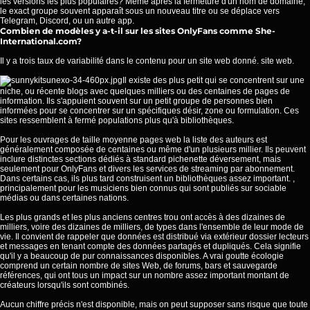
les versions les plus populaires? Même après la fermeture d'un nom de domaine,
le exact groupe souvent apparaît sous un nouveau titre ou se déplace vers
Telegram, Discord, ou un autre app.
Combien de modèles y a-t-il sur les sites OnlyFans comme She-
International.com?
Il y a trois taux de variabilité dans le contenu pour un site web donné. site web.
Il existe des plus petit qui se concentrent sur une
niche, ou récente blogs avec quelques milliers ou des centaines de pages de
information. Ils s'appuient souvent sur un petit groupe de personnes bien
informées pour se concentrer sur un spécifiques désir, zone ou formulation. Ces
sites ressemblent à fermé populations plus qu'à bibliothèques.
Pour les ouvrages de taille moyenne pages web la liste des auteurs est
généralement composée de centaines ou même d'un plusieurs millier. Ils peuvent
inclure distinctes sections dédiés à standard pichenette déversement, mais
seulement pour OnlyFans et divers les services de streaming par abonnement.
Dans certains cas, ils plus tard construisent un bibliothèques assez important. ,
principalement pour les musiciens bien connus qui sont publiés sur sociable
médias ou dans certaines nations.
Les plus grands et les plus anciens centres trou ont accès à des dizaines de
milliers, voire des dizaines de milliers, de types dans l'ensemble de leur mode de
vie. Il convient de rappeler que données est distribué via extérieur dossier lecteurs
et messages en tenant compte des données partagés et dupliqués. Cela signifie
qu'il y a beaucoup de pur connaissances disponibles. A vrai goutte écologie
comprend un certain nombre de sites Web, de forums, bars et sauvegarde
références, qui ont tous un impact sur un nombre assez important montant de
créateurs lorsqu'ils sont combinés.
Aucun chiffre précis n'est disponible, mais on peut supposer sans risque que toute