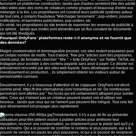
favorisent un plateforme construction, tandis que d'autres semblent être des adulte
sites vidéo avec des noms de créateurs comme groupes et beaucoup d'entre eux
mélanger à la fois. Les propriétaires ont construit leurs publicité systèmes autour
de tout cela, y compris frauduleux "télécharger lancement ", pop-unders, pousser
notifications, et bannières publicitaires, pop-unders, etc.
En vérité, les propriétaires du site tentent de maximiser les revenus de publicité à
ce sphère. , tandis que invités sont alimentés par un flux constant de documents
qui ont été divulgués.
Pourquoi OnlyFans ' plateformes reste-t-il anonyme et ne fournit que
des données?
Malgré condamnation et dommageable pousser, ces sites restent populaires pour
un certain nombre de motifs. Tout d'abord, "free prix "articles sont très populaires.
clients peut, de formation chercher " titre ". + fuite OnlyFans " sur Twitter, TikTok, ou
Instagram pour accéder à des contenu payants sans avoir à payer. Ce désirer est
précisément rencontré par des sites web fuyants. Sans développer un marque ou
investissement en production. , ils simplement obtenir les visiteurs autour de
personnalités connues.
Deuxièmement, il y a beaucoup d'attention et de s'appuyer. OnlyFans est décrit
comme privé,
https:/fr.she-international.com/
romantique et clé. De nombreuses
personnes sont attirées par " No Accès qui est certainement attrayant pour suinter
sites. Ceux qui n'aiment pas un créateur peuvent vouloir voir et utiliser son
heureux. , tandis que ceux qui ne l'aiment pas peuvent être intrigué. Tout cela fait
que déversement est propager plus rapidement.
Troisièmement, il n'y a pas de fin au présenter.
utilisateurs peut-être obtenir vouloir à publier articles pour améliorer leur
réputation, recevoir une compensation, ou simplement pour le plaisir tant qu'il y a
des écrivains. Qui a le pouvoir de contrôler le contenu le plus populaire, qui a le
pouvoir de vendre les packs les plus populaires, et qui a le pouvoir de remplacer