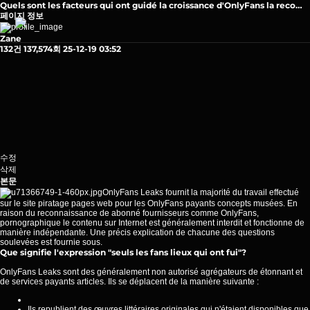
Quels sont les facteurs qui ont guidé la croissance d'OnlyFans la reco…
페이지 정보
Zane
132건
137,574회
25-12-19 03:52
수정
삭제
본문
OnlyFans Leaks fournit la majorité du travail effectué
sur le site piratage pages web pour les OnlyFans payants concepts musées. En
raison du reconnaissance de abonné fournisseurs comme OnlyFans,
pornographique le contenu sur Internet est généralement interdit et fonctionne de
manière indépendante. Une précis explication de chacune des questions
soulevées est
fournie
sous.
Que signifie l'expression "seuls les fans lieux qui ont fui"?
OnlyFans Leaks sont des généralement non autorisé agrégateurs de étonnant et
de services payants articles. Ils se déplacent de la manière suivante :
Ils republient des œuvres littéraires originales qui n'étaient disponibles que