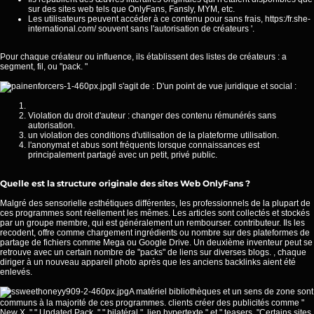
sur des sites web tels que OnlyFans, Fansly, MYM, etc.
Les utilisateurs peuvent accéder à ce contenu pour sans frais,
https:/fr.she-
international.com/
souvent sans l'autorisation de créateurs '.
Pour chaque créateur ou influence, ils établissent des listes de créateurs : a
segment, fil, ou "pack. "
Il s'agit de : D'un point de vue juridique et social :
Violation du droit d'auteur : changer des contenu rémunérés sans
autorisation.
un violation des conditions d'utilisation de la plateforme utilisation.
l'anonymat et abus sont fréquents lorsque connaissances est
principalement partagé avec un petit, privé public.
Quelle est la structure originale des sites Web OnlyFans ?
Malgré des sensorielle esthétiques différentes, les professionnels de la plupart de
ces programmes sont réellement les mêmes. Les articles sont collectés et stockés
par un groupe membre, qui est généralement un rembourser. contributeur. Ils les
recodent, offre comme chargement ingrédients ou nombre sur des plateformes de
partage de fichiers comme Mega ou Google Drive. Un deuxième inventeur peut se
retrouve avec un certain nombre de "packs" de liens sur diverses blogs. , chaque
diriger à un nouveau appareil photo après que les anciens backlinks aient été
enlevés.
A matériel bibliothèques et un sens de zone sont
communs à la majorité de ces programmes. clients créer des publicités comme "
New X, " " Updated Pack, " " bilatéral ". lien hypertexte " et " teasers. "Certains sites