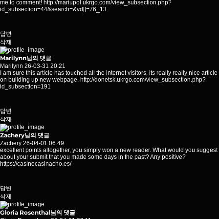
me to comment!
http://mariupol.ukrgo.com/view_subsection.php?
id_subsection=44&search=&vd
[]=76_13
답변
삭제
Marilynn님의 댓글
Marilynn
26-03-31 20:21
I am sure this article has touched all the internet visitors, its really really nice article
on building up new webpage.
http://donetsk.ukrgo.com/view_subsection.php?
id_subsection=191
답변
삭제
Zachery님의 댓글
Zachery
26-04-01 06:49
excellent points altogether, you simply won a new reader. What would you suggest
about your submit that you made some days in the past? Any positive?
https://casinocasinacho.es/
답변
삭제
Gloria Rosenthal님의 댓글