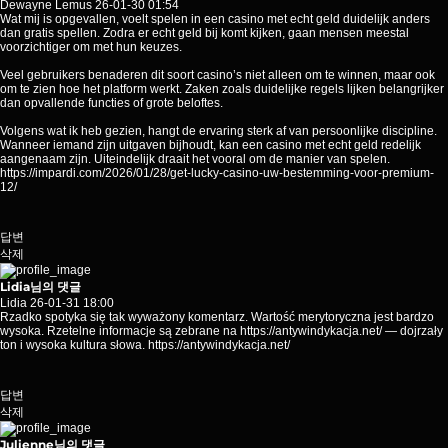
Dewayne Lemus
26-01-30 01:54
Wat mij is opgevallen, voelt spelen in een casino met echt geld duidelijk anders
dan gratis spellen. Zodra er echt geld bij komt kijken, gaan mensen meestal
voorzichtiger om met hun keuzes.
Veel gebruikers benaderen dit soort casino’s niet alleen om te winnen, maar ook
om te zien hoe het platform werkt. Zaken zoals duidelijke regels lijken belangrijker
dan opvallende functies of grote beloftes.
Volgens wat ik heb gezien, hangt de ervaring sterk af van persoonlijke discipline.
Wanneer iemand zijn uitgaven bijhoudt, kan een casino met echt geld redelijk
aangenaam zijn. Uiteindelijk draait het vooral om de manier van spelen.
https://impardi.com/2026/01/28/get-lucky-casino-uw-bestemming-voor-premium-
12/
답변
삭제
Lidia님의 댓글
Lidia
26-01-31 18:00
Rzadko spotyka się tak wyważony komentarz. Wartość merytoryczna jest bardzo
wysoka. Rzetelne informacje są zebrane na
https://antywindykacja.net/
— dojrzały
ton i wysoka kultura słowa.
https://antywindykacja.net/
답변
삭제
Julienne님의 댓글