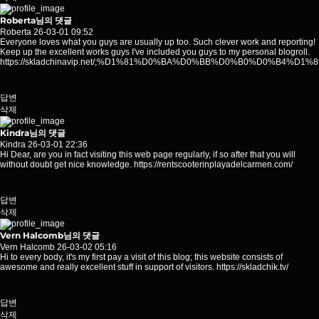
Roberta님의 댓글
Roberta
26-03-01 09:52
Everyone loves what you guys are usually up too. Such clever work and reporting!
Keep up the excellent works guys I've included you guys to my personal blogroll.
https://skladchinavip.net/;%D1%81%D0%BA%D0%BB%D0%B0%D0%
답변
삭제
Kindra님의 댓글
Kindra
26-03-01 22:36
Hi Dear, are you in fact visiting this web page regularly, if so after that you will
without doubt get nice knowledge.
https://rentscooterinplayadelcarmen.com/
답변
삭제
Vern Halcomb님의 댓글
Vern Halcomb
26-03-02 05:16
Hi to every body, it's my first pay a visit of this blog; this website consists of
awesome and really excellent stuff in support of visitors.
https://skladchik.tv/
답변
삭제