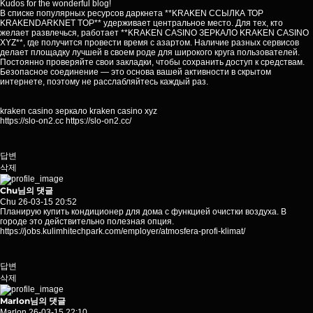
Kudos for the wonderful blog!
В списке популярных ресурсов даркнета **KRAKEN ССЫЛКА ТОР
KRAKENDARKNET TOP** удерживает центральное место. Для тех, кто
желает развлечься, работает **KRAKEN CASINO ЗЕРКАЛО KRAKEN CASINO
XYZ**, где получится провести время с азартом. Наличие разных сервисов
делает площадку лучшей в своем роде для широкого круга пользователей.
Постоянно проверяйте свои закладки, чтобы сохранить доступ к средствам.
Безопасное соединение — это основа вашей активности в скрытом
интернете, поэтому не расслабляйтесь каждый раз.
kraken casino зеркало kraken casino xyz
https://slo-on2.cc
https://slo-on2.cc/
답변
삭제
Chu님의 댓글
Chu
26-03-15 20:52
Планирую купить кондиционер для дома с функцией очистки воздуха. В
городе это действительно полезная опция.
https://jobs.kulimhitechpark.com/employer/atmosfera-profi-klimat/
답변
삭제
Marlon님의 댓글
Marlon
26-03-15 22:10